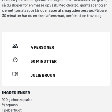
One pot pasta er en genial hverdagsret – alt tilberedes i én gryde,
så du slipper for en masse opvask. Med chorizo, grøntsager og en
cremet tomatsauce får du masser af smag uden besvær. På bare
30 minutter har du en skøn aftensmad, perfekt til en travl dag.
4 PERSONER
30 MINUTTER
JULIE BRUUN
INGREDIENSER
100 g chorizopølse
½ squash
1 peberfrugt