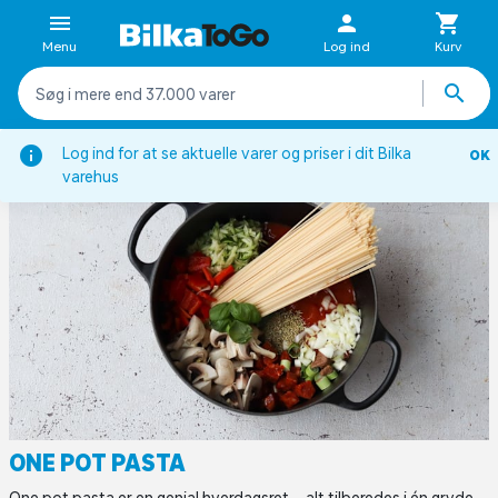
Menu
Log ind
Kurv
Opskrifter
Aftensmad
Pastaretter
One pot pasta
Log ind for at se aktuelle varer og priser i dit Bilka
OK
varehus
ONE POT PASTA