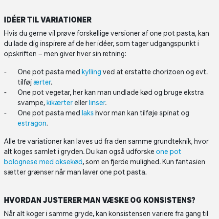
IDÉER TIL VARIATIONER
Hvis du gerne vil prøve forskellige versioner af one pot pasta, kan
du lade dig inspirere af de her idéer, som tager udgangspunkt i
opskriften – men giver hver sin retning:
One pot pasta med
kylling
ved at erstatte chorizoen og evt.
tilføj
ærter
.
One pot vegetar, her kan man undlade kød og bruge ekstra
svampe,
kikærter
eller
linser
.
One pot pasta med
laks
hvor man kan tilføje spinat og
estragon
.
Alle tre variationer kan laves ud fra den samme grundteknik, hvor
alt koges samlet i gryden. Du kan også udforske
one pot
bolognese med oksekød
, som en fjerde mulighed. Kun fantasien
sætter grænser når man laver one pot pasta.
HVORDAN JUSTERER MAN VÆSKE OG KONSISTENS?
Når alt koger i samme gryde, kan konsistensen variere fra gang til