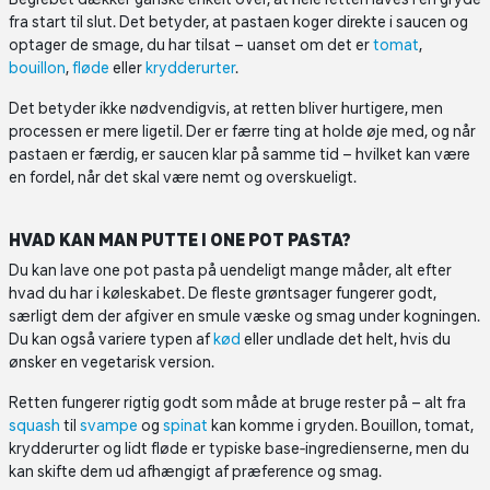
fra start til slut. Det betyder, at pastaen koger direkte i saucen og
optager de smage, du har tilsat – uanset om det er
tomat
,
bouillon
,
fløde
eller
krydderurter
.
Det betyder ikke nødvendigvis, at retten bliver hurtigere, men
processen er mere ligetil. Der er færre ting at holde øje med, og når
pastaen er færdig, er saucen klar på samme tid – hvilket kan være
en fordel, når det skal være nemt og overskueligt.
HVAD KAN MAN PUTTE I ONE POT PASTA?
Du kan lave one pot pasta på uendeligt mange måder, alt efter
hvad du har i køleskabet. De fleste grøntsager fungerer godt,
særligt dem der afgiver en smule væske og smag under kogningen.
Du kan også variere typen af
kød
eller undlade det helt, hvis du
ønsker en vegetarisk version.
Retten fungerer rigtig godt som måde at bruge rester på – alt fra
squash
til
svampe
og
spinat
kan komme i gryden. Bouillon, tomat,
krydderurter og lidt fløde er typiske base‑ingredienserne, men du
kan skifte dem ud afhængigt af præference og smag.