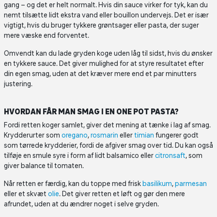
gang – og det er helt normalt. Hvis din sauce virker for tyk, kan du
nemt tilsætte lidt ekstra vand eller bouillon undervejs. Det er især
vigtigt, hvis du bruger tykkere grøntsager eller pasta, der suger
mere væske end forventet.
Omvendt kan du lade gryden koge uden låg til sidst, hvis du ønsker
en tykkere sauce. Det giver mulighed for at styre resultatet efter
din egen smag, uden at det kræver mere end et par minutters
justering.
HVORDAN FÅR MAN SMAG I EN ONE POT PASTA?
Fordi retten koger samlet, giver det mening at tænke i lag af smag.
Krydderurter som
oregano
,
rosmarin
eller
timian
fungerer godt
som tørrede krydderier, fordi de afgiver smag over tid. Du kan også
tilføje en smule syre i form af lidt balsamico eller
citronsaft
, som
giver balance til tomaten.
Når retten er færdig, kan du toppe med frisk
basilikum
,
parmesan
eller et skvæt
olie
. Det giver retten et løft og gør den mere
afrundet, uden at du ændrer noget i selve gryden.