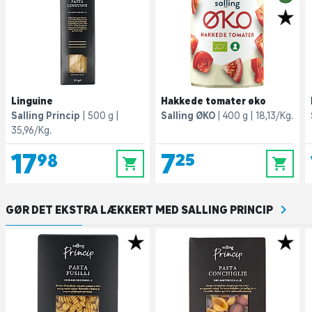
Linguine
Hakkede tomater øko
Salling Princip
500 g
Salling ØKO
400 g
18,13/Kg.
35,96/Kg.
17,98
7,25
0
0
GØR DET EKSTRA LÆKKERT MED SALLING PRINCIP