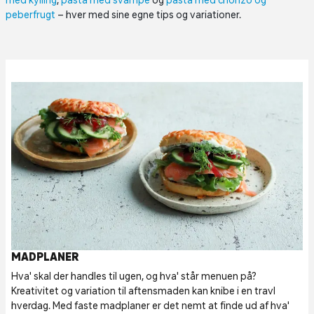
med kylling
,
pasta med svampe
og
pasta med chorizo og
peberfrugt
– hver med sine egne tips og variationer.
MADPLANER
Hva' skal der handles til ugen, og hva' står menuen på?
Kreativitet og variation til aftensmaden kan knibe i en travl
hverdag. Med faste madplaner er det nemt at finde ud af hva'