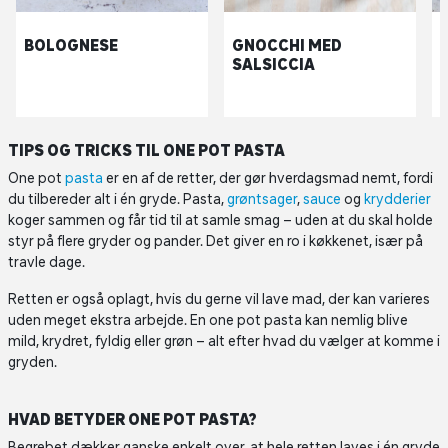
BOLOGNESE
GNOCCHI MED
SALSICCIA
TIPS OG TRICKS TIL ONE POT PASTA
One pot
pasta
er en af de retter, der gør hverdagsmad nemt, fordi
du tilbereder alt i én gryde. Pasta,
grøntsager
,
sauce
og
krydderier
koger sammen og får tid til at samle smag – uden at du skal holde
styr på flere gryder og pander. Det giver en ro i køkkenet, især på
travle dage.
Retten er også oplagt, hvis du gerne vil lave mad, der kan varieres
uden meget ekstra arbejde. En one pot pasta kan nemlig blive
mild, krydret, fyldig eller grøn – alt efter hvad du vælger at komme i
gryden.
HVAD BETYDER ONE POT PASTA?
Begrebet dækker ganske enkelt over, at hele retten laves i én gryde