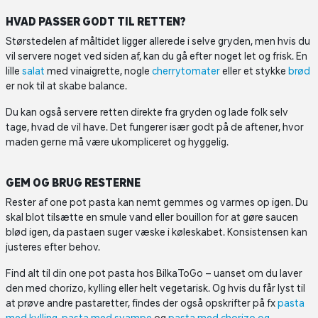
HVAD PASSER GODT TIL RETTEN?
Størstedelen af måltidet ligger allerede i selve gryden, men hvis du
vil servere noget ved siden af, kan du gå efter noget let og frisk. En
lille
salat
med vinaigrette, nogle
cherrytomater
eller et stykke
brød
er nok til at skabe balance.
Du kan også servere retten direkte fra gryden og lade folk selv
tage, hvad de vil have. Det fungerer især godt på de aftener, hvor
maden gerne må være ukompliceret og hyggelig.
GEM OG BRUG RESTERNE
Rester af one pot pasta kan nemt gemmes og varmes op igen. Du
skal blot tilsætte en smule vand eller bouillon for at gøre saucen
blød igen, da pastaen suger væske i køleskabet. Konsistensen kan
justeres efter behov.
Find alt til din one pot pasta hos BilkaToGo – uanset om du laver
den med chorizo, kylling eller helt vegetarisk. Og hvis du får lyst til
at prøve andre pastaretter, findes der også opskrifter på fx
pasta