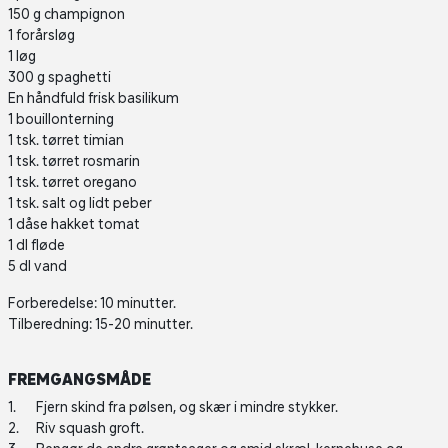
150 g champignon
1 forårsløg
1 løg
300 g spaghetti
En håndfuld frisk basilikum
1 bouillonterning
1 tsk. tørret timian
1 tsk. tørret rosmarin
1 tsk. tørret oregano
1 tsk. salt og lidt peber
1 dåse hakket tomat
1 dl fløde
5 dl vand
Forberedelse: 10 minutter.
Tilberedning: 15-20 minutter.
FREMGANGSMÅDE
Fjern skind fra pølsen, og skær i mindre stykker.
Riv squash groft.