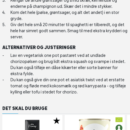
Rengør de andre grøntsager og smid skræl, kernehuse og
enderne på champignon ud. Skær det i mindre stykker.
Kom det hele (pølse, grøntsager, og alt det andet) i en stor
gryde.
Giv det hele små 20 minutter til spaghetti er tilberedt, og det
hele har simret godt sammen. Smag til med ekstra krydderi og
server.
ALTERNATIVER OG JUSTERINGER
Lav en vegetarisk one pot pastaret ved at undlade
chorizopølsen og brug lidt ekstra squash og svampe i stedet.
Du kan også tilføje en dåse kikærter eller sorte bønner for
ekstra fylde.
Du kan også give din one pot et asiatisk twist ved at erstatte
tomat og fløde med kokosmælk og rød karrypasta - og tilføje
kylling eller tofu i stedet for chorizo.
DET SKAL DU BRUGE