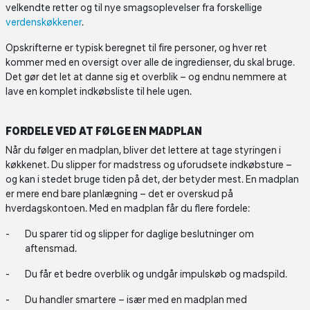
velkendte retter og til nye smagsoplevelser fra forskellige
verdenskøkkener
.
Opskrifterne er typisk beregnet til fire personer, og hver ret
kommer med en oversigt over alle de ingredienser, du skal bruge.
Det gør det let at danne sig et overblik – og endnu nemmere at
lave en komplet indkøbsliste til hele ugen.
FORDELE VED AT FØLGE EN MADPLAN
Når du følger en madplan, bliver det lettere at tage styringen i
køkkenet. Du slipper for madstress og uforudsete indkøbsture –
og kan i stedet bruge tiden på det, der betyder mest. En madplan
er mere end bare planlægning – det er overskud på
hverdagskontoen. Med en madplan får du flere fordele:
Du sparer tid og slipper for daglige beslutninger om
aftensmad.
Du får et bedre overblik og undgår impulskøb og madspild.
Du handler smartere – især med en madplan med