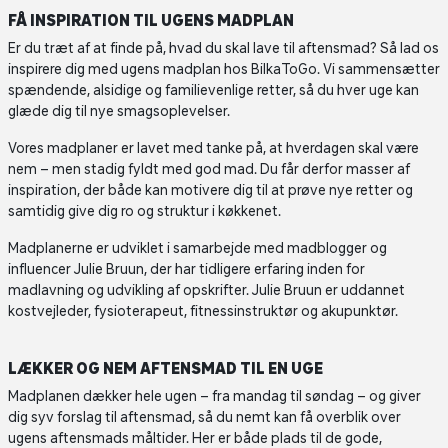
FÅ INSPIRATION TIL UGENS MADPLAN
Er du træt af at finde på, hvad du skal lave til aftensmad? Så lad os
inspirere dig med ugens madplan hos BilkaToGo. Vi sammensætter
spændende, alsidige og familievenlige retter, så du hver uge kan
glæde dig til nye smagsoplevelser.
Vores madplaner er lavet med tanke på, at hverdagen skal være
nem – men stadig fyldt med god mad. Du får derfor masser af
inspiration, der både kan motivere dig til at prøve nye retter og
samtidig give dig ro og struktur i køkkenet.
Madplanerne er udviklet i samarbejde med madblogger og
influencer Julie Bruun, der har tidligere erfaring inden for
madlavning og udvikling af opskrifter. Julie Bruun er uddannet
kostvejleder, fysioterapeut, fitnessinstruktør og akupunktør.
LÆKKER OG NEM AFTENSMAD TIL EN UGE
Madplanen dækker hele ugen – fra mandag til søndag – og giver
dig syv forslag til aftensmad, så du nemt kan få overblik over
ugens aftensmads måltider. Her er både plads til de gode,