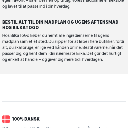
egen favorit – så er det helt op til dig. Vores madplaner er fleksible
og lavet til at passe ind i din hverdag.
BESTIL ALT TIL DIN MADPLAN OG UGENS AFTENSMAD
HOS BILKATOGO
Hos BilkaToGo køber du nemt alle ingredienserne til ugens
madplan samlet ét sted. Du slipper for at løbe i flere butikker, fordi
alt, du skal bruge, er lige ved hånden online. Bestil varerne, når det
passer dig, og hent dem i din nærmeste Bilka. Det gør det hurtigt
og enkelt at handle – og giver dig mere tid i hverdagen.
100% DANSK