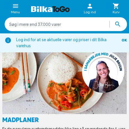
Menu
Log ind
Kurv
Forside
Inspiration
Opskrifter
Madplaner
Log ind for at se aktuelle varer og priser i dit Bilka
OK
varehus
MADPLANER