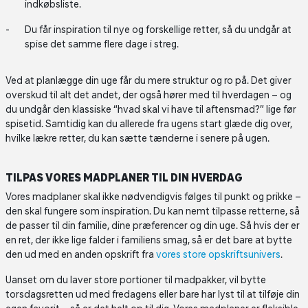
indkøbsliste.
Du får inspiration til nye og forskellige retter, så du undgår at
spise det samme flere dage i streg.
Ved at planlægge din uge får du mere struktur og ro på. Det giver
overskud til alt det andet, der også hører med til hverdagen – og
du undgår den klassiske “hvad skal vi have til aftensmad?” lige før
spisetid. Samtidig kan du allerede fra ugens start glæde dig over,
hvilke lækre retter, du kan sætte tænderne i senere på ugen.
TILPAS VORES MADPLANER TIL DIN HVERDAG
Vores madplaner skal ikke nødvendigvis følges til punkt og prikke –
den skal fungere som inspiration. Du kan nemt tilpasse retterne, så
de passer til din familie, dine præferencer og din uge. Så hvis der er
en ret, der ikke lige falder i familiens smag, så er det bare at bytte
den ud med en anden opskrift fra
vores store opskriftsunivers
.
Uanset om du laver store portioner til madpakker, vil bytte
torsdagsretten ud med fredagens eller bare har lyst til at tilføje din