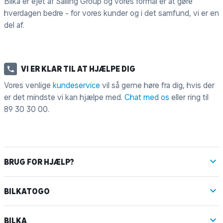
Bilka er ejet af Salling Group og vores formål er at gøre
hverdagen bedre - for vores kunder og i det samfund, vi er en
del af.
VI ER KLAR TIL AT HJÆLPE DIG
Vores venlige
kundeservice
vil så gerne høre fra dig, hvis der
er det mindste vi kan hjælpe med.
Chat med os
eller ring til
89 30 30 00
.
BRUG FOR HJÆLP?
BILKATOGO
BILKA