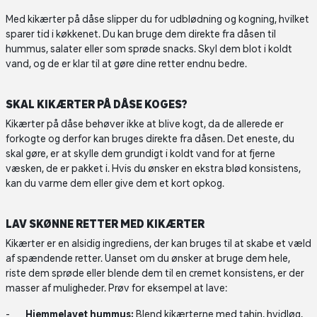
Med kikærter på dåse slipper du for udblødning og kogning, hvilket
sparer tid i køkkenet. Du kan bruge dem direkte fra dåsen til
hummus, salater eller som sprøde snacks. Skyl dem blot i koldt
vand, og de er klar til at gøre dine retter endnu bedre.
SKAL KIKÆRTER PÅ DÅSE KOGES?
Kikærter på dåse behøver ikke at blive kogt, da de allerede er
forkogte og derfor kan bruges direkte fra dåsen. Det eneste, du
skal gøre, er at skylle dem grundigt i koldt vand for at fjerne
væsken, de er pakket i. Hvis du ønsker en ekstra blød konsistens,
kan du varme dem eller give dem et kort opkog.
LAV SKØNNE RETTER MED KIKÆRTER
Kikærter er en alsidig ingrediens, der kan bruges til at skabe et væld
af spændende retter. Uanset om du ønsker at bruge dem hele,
riste dem sprøde eller blende dem til en cremet konsistens, er der
masser af muligheder. Prøv for eksempel at lave:
Hjemmelavet hummus:
Blend kikærterne med tahin, hvidløg,