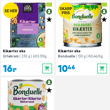
SKARP
SE HER
PRIS
Kikærter øko
Kikærter øko
Urtekram
230 g
69,57/Kg.
Bonduelle
130 g
80,46/Kg.
16,-
10,46
0
0