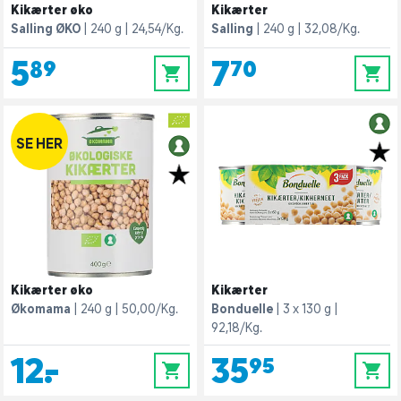
Kikærter øko
Kikærter
Salling ØKO
240 g
24,54/Kg.
Salling
240 g
32,08/Kg.
5,89
7,70
0
0
SE HER
Kikærter øko
Kikærter
Økomama
240 g
50,00/Kg.
Bonduelle
3 x 130 g
92,18/Kg.
12,-
35,95
0
0