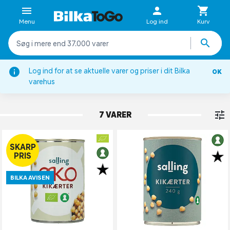
Menu
Log ind
Kurv
Log ind for at se aktuelle varer og priser i dit Bilka
OK
Bønner, kikærter & linser
varehus
KIKÆRTER
7 VARER
SKARP
PRIS
BILKA AVISEN