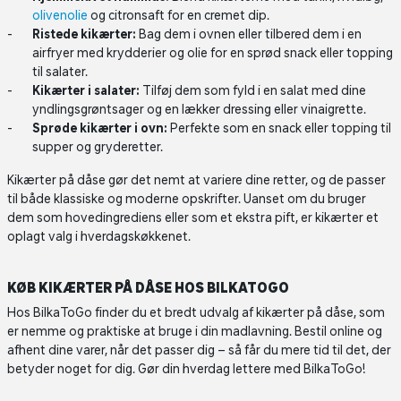
olivenolie
og citronsaft for en cremet dip.
Ristede kikærter:
Bag dem i ovnen eller tilbered dem i en
airfryer med krydderier og olie for en sprød snack eller topping
til salater.
Kikærter i salater:
Tilføj dem som fyld i en salat med dine
yndlingsgrøntsager og en lækker dressing eller vinaigrette.
Sprøde kikærter i ovn:
Perfekte som en snack eller topping til
supper og gryderetter.
Kikærter på dåse gør det nemt at variere dine retter, og de passer
til både klassiske og moderne opskrifter. Uanset om du bruger
dem som hovedingrediens eller som et ekstra pift, er kikærter et
oplagt valg i hverdagskøkkenet.
KØB KIKÆRTER PÅ DÅSE HOS BILKATOGO
Hos BilkaToGo finder du et bredt udvalg af kikærter på dåse, som
er nemme og praktiske at bruge i din madlavning. Bestil online og
afhent dine varer, når det passer dig – så får du mere tid til det, der
betyder noget for dig. Gør din hverdag lettere med BilkaToGo!