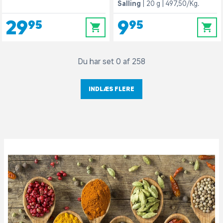
Salling
20 g
497,50/Kg.
29,95
9,95
0
0
Du har set 0 af 258
INDLÆS FLERE