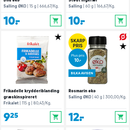
Dild øko
Stødt ingefær
Salling ØKO
15 g
666,67/Kg.
Salling
60 g
166,67/Kg.
10,-
10,-
0
0
SKARP
PRIS
Plus pris
10,-
BILKA AVISEN
Frikadelle krydderiblanding
Rosmarin øko
græskinspireret
Salling ØKO
40 g
300,00/Kg.
Frikalet
115 g
80,43/Kg.
9,25
12,-
0
0