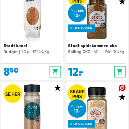
PRIS
Plus pris
10,-
BILKA AVISEN
Stødt kanel
Stødt spidskommen øko
Budget
70 g
121,43/Kg.
Salling ØKO
50 g
240,00/Kg.
8,50
12,-
0
0
SKARP
SE HER
PRIS
Plus pris
10,-
BILKA AVISEN