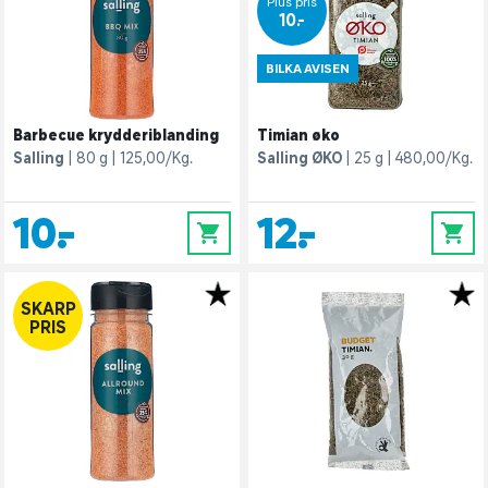
Plus pris
10,-
BILKA AVISEN
Barbecue krydderiblanding
Timian øko
Salling
80 g
125,00/Kg.
Salling ØKO
25 g
480,00/Kg.
10,-
12,-
0
0
SKARP
PRIS