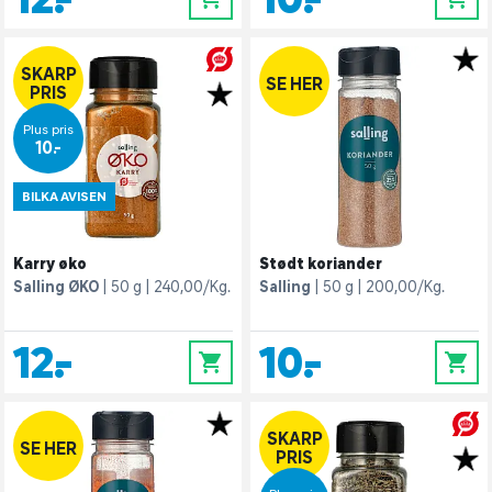
SKARP
SE HER
PRIS
Plus pris
10,-
BILKA AVISEN
Karry øko
Stødt koriander
Salling ØKO
50 g
240,00/Kg.
Salling
50 g
200,00/Kg.
12,-
10,-
0
0
SKARP
SE HER
PRIS