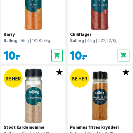
Karry
Chiliflager
Salling
55 g
181,82/Kg.
Salling
45 g
222,22/Kg.
10,-
10,-
0
0
SE HER
SE HER
Stødt kardemomme
Pommes frites krydderi