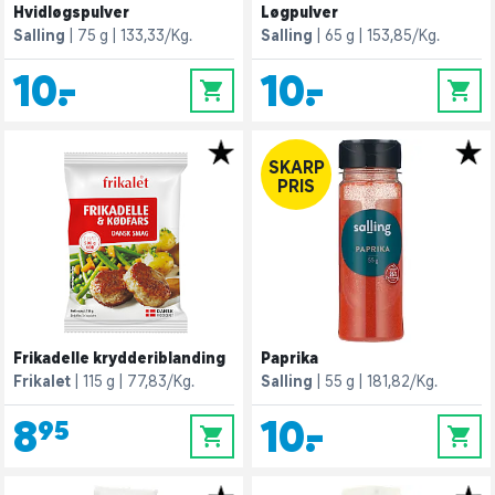
Hvidløgspulver
Løgpulver
Salling
75 g
133,33/Kg.
Salling
65 g
153,85/Kg.
10,-
10,-
0
0
SKARP
PRIS
Frikadelle krydderiblanding
Paprika
Frikalet
115 g
77,83/Kg.
Salling
55 g
181,82/Kg.
8,95
10,-
0
0