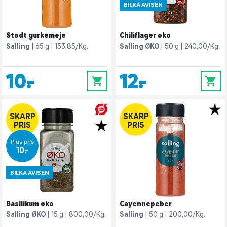
BILKA AVISEN
Stødt gurkemeje
Chiliflager øko
Salling
65 g
153,85/Kg.
Salling ØKO
50 g
240,00/Kg.
10,-
12,-
0
0
SKARP
SKARP
PRIS
PRIS
Plus pris
10,-
BILKA AVISEN
Basilikum øko
Cayennepeber
Salling ØKO
15 g
800,00/Kg.
Salling
50 g
200,00/Kg.