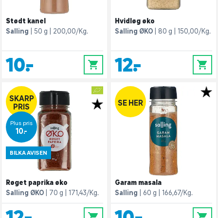
Stødt kanel
Hvidløg øko
Salling
50 g
200,00/Kg.
Salling ØKO
80 g
150,00/Kg.
10,-
12,-
0
0
SKARP
SE HER
PRIS
Plus pris
10,-
BILKA AVISEN
Røget paprika øko
Garam masala
Salling ØKO
70 g
171,43/Kg.
Salling
60 g
166,67/Kg.
12,-
10,-
0
0