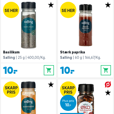
SE HER
SE HER
Basilikum
Stærk paprika
Salling
25 g
400,00/Kg.
Salling
60 g
166,67/Kg.
10,-
10,-
0
0
SKARP
SKARP
PRIS
PRIS
Plus pris
10,-