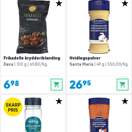
Frikadelle krydderiblanding
Hvidløgspulver
Dava
100 g
69,80/Kg.
Santa Maria
49 g
550,00/Kg.
6,98
26,95
0
0
SKARP
PRIS