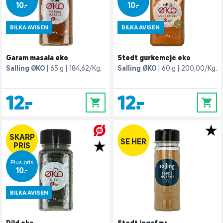
10,-
10,-
BILKA AVISEN
BILKA AVISEN
Garam masala øko
Stødt gurkemeje øko
Salling ØKO
65 g
184,62/Kg.
Salling ØKO
60 g
200,00/Kg.
12,-
12,-
0
0
SKARP
SE HER
PRIS
Plus pris
10,-
BILKA AVISEN