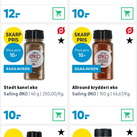
12,-
10,-
0
0
SKARP
SKARP
PRIS
PRIS
Plus pris
Plus pris
10,-
10,-
BILKA AVISEN
BILKA AVISEN
Stødt kanel øko
Allround krydderi øko
Salling ØKO
40 g
250,00/Kg.
Salling ØKO
150 g
66,67/Kg.
10,-
10,-
0
0