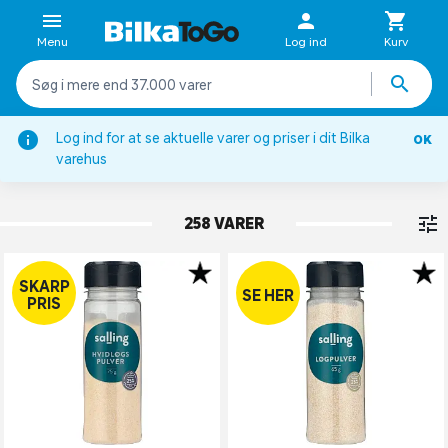
Menu
Log ind
Kurv
Log ind for at se aktuelle varer og priser i dit Bilka
OK
Krydderier, bouillon & fond
varehus
KRYDDERIER
258 VARER
SKARP
SE HER
PRIS