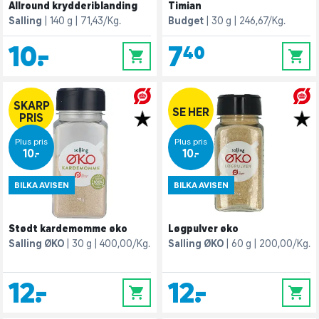
Allround krydderiblanding
Timian
Salling
140 g
71,43/Kg.
Budget
30 g
246,67/Kg.
10,-
7,40
0
0
SKARP
SE HER
PRIS
Plus pris
Plus pris
10,-
10,-
BILKA AVISEN
BILKA AVISEN
Stødt kardemomme øko
Løgpulver øko
Salling ØKO
30 g
400,00/Kg.
Salling ØKO
60 g
200,00/Kg.
12,-
12,-
0
0