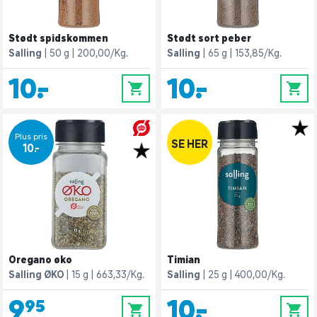
Stødt spidskommen
Stødt sort peber
Salling
50 g
200,00/Kg.
Salling
65 g
153,85/Kg.
10,-
10,-
0
0
Plus pris
SE HER
10,-
Oregano øko
Timian
Salling ØKO
15 g
663,33/Kg.
Salling
25 g
400,00/Kg.
9,95
10,-
0
0