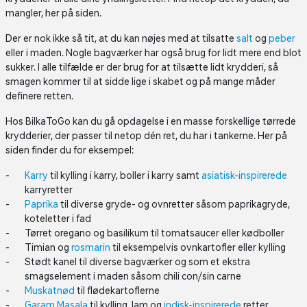
mangler, her på siden.
Der er nok ikke så tit, at du kan nøjes med at tilsatte
salt
og
peber
eller i maden. Nogle bagværker har også brug for lidt mere end blot
sukker. I alle tilfælde er der brug for at tilsætte lidt krydderi, så
smagen kommer til at sidde lige i skabet og på mange måder
definere retten.
Hos BilkaToGo kan du gå opdagelse i en masse forskellige tørrede
krydderier, der passer til netop dén ret, du har i tankerne. Her på
siden finder du for eksempel:
Karry
til kylling i karry, boller i karry samt
asiatisk-inspirerede
karryretter
Paprika
til diverse gryde- og ovnretter såsom paprikagryde,
koteletter i fad
Tørret oregano og basilikum til tomatsaucer eller kødboller
Timian og
rosmarin
til eksempelvis ovnkartofler eller kylling
Stødt kanel til diverse bagværker og som et ekstra
smagselement i maden såsom chili con/sin carne
Muskatnød
til flødekartoflerne
Garam Masala
til kylling, lam og
indisk-inspirerede
retter.