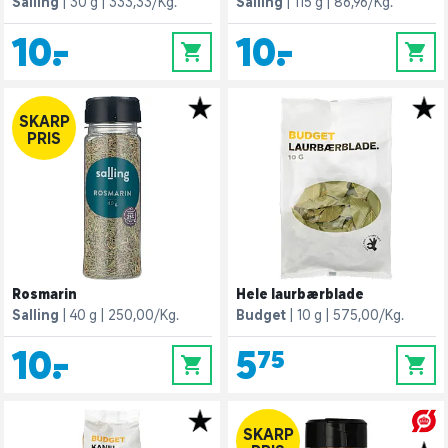
Salling
30 g
333,33/Kg.
Salling
115 g
86,96/Kg.
10,-
10,-
0
0
SKARP
PRIS
Rosmarin
Hele laurbærblade
Salling
40 g
250,00/Kg.
Budget
10 g
575,00/Kg.
10,-
5,75
0
0
SKARP