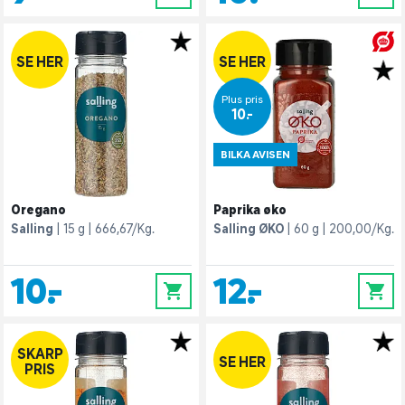
SE HER
SE HER
Plus pris
10,-
BILKA AVISEN
Oregano
Paprika øko
Salling
15 g
666,67/Kg.
Salling ØKO
60 g
200,00/Kg.
10,-
12,-
0
0
SKARP
SE HER
PRIS