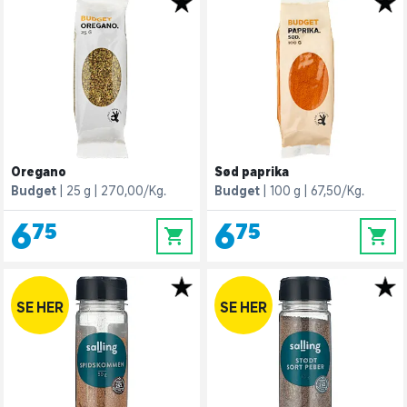
Oregano
Sød paprika
Budget
25 g
270,00/Kg.
Budget
100 g
67,50/Kg.
6,75
6,75
0
0
SE HER
SE HER