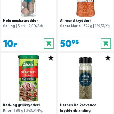
Hele muskatnødder
Allround krydderi
Salling
5 stk
2,00/Stk.
Santa Maria
394 g
129,31/Kg.
10,-
50,95
0
0
Kød- og grillkrydderi
Herbes De Provence
Knorr
88 g
340,34/Kg.
krydderiblanding