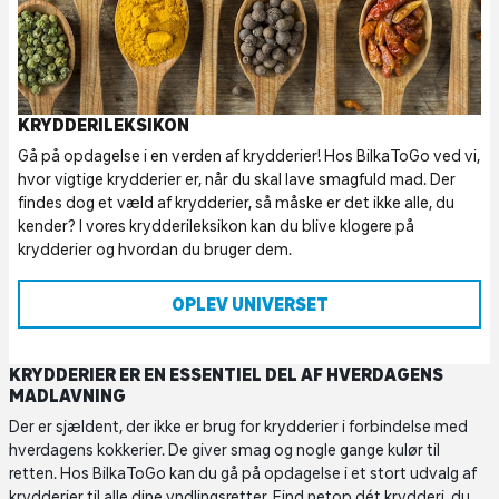
KRYDDERILEKSIKON
Gå på opdagelse i en verden af krydderier! Hos BilkaToGo ved vi,
hvor vigtige krydderier er, når du skal lave smagfuld mad. Der
findes dog et væld af krydderier, så måske er det ikke alle, du
kender? I vores krydderileksikon kan du blive klogere på
krydderier og hvordan du bruger dem.
OPLEV UNIVERSET
KRYDDERIER ER EN ESSENTIEL DEL AF HVERDAGENS
MADLAVNING
Der er sjældent, der ikke er brug for krydderier i forbindelse med
hverdagens kokkerier. De giver smag og nogle gange kulør til
retten. Hos BilkaToGo kan du gå på opdagelse i et stort udvalg af
krydderier til alle dine yndlingsretter. Find netop dét krydderi, du