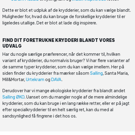
Dette er blot et udpluk af de krydderier, som du kan vælge blandt.
Muligheder for, hvad du kan bruge de forskellige krydderier til er
ligeledes utallige. Det er blot at lade dig inspirere.
FIND DIT FORETRUKNE KRYDDERI BLANDT VORES
UDVALG
Har du nogle særlige præferencer, når det kommer til, hvilken
variant af krydderier, du normalvis bruger? Vi har flere varianter af
de samme typer krydderier, som du kan vælge imellem. Her på
siden finder du krydderier fra mærker såsom
Salling
, Santa Maria,
Mill&Mortar,
Urtekram
og
DAVA
.
Derudover har vi mange økologiske krydderier fra blandt andet
Salling ØKO
. Uanset om du mangler nogle af de mere almindelige
krydderier, som du kan bruge i en lang række retter, eller er på jagt
efter specialkrydderier til en helt særlig ret, kan du med al
sandsynlighed få fingrene i det hos os.