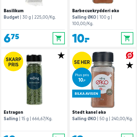
Basilikum
Barbecuekrydderi øko
Budget
30 g
225,00/Kg.
Salling ØKO
100 g
100,00/Kg.
6,75
10,-
0
0
SKARP
SE HER
PRIS
Plus pris
10,-
BILKA AVISEN
Estragon
Stødt kanel øko
Salling
15 g
666,67/Kg.
Salling ØKO
50 g
240,00/Kg.