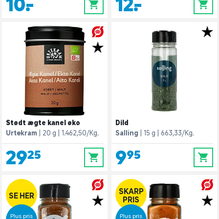
10,-
12,-
0
0
Stødt ægte kanel øko
Dild
Urtekram
20 g
1.462,50/Kg.
Salling
15 g
663,33/Kg.
29,25
9,95
0
0
SKARP
SE HER
PRIS
Plus pris
Plus pris