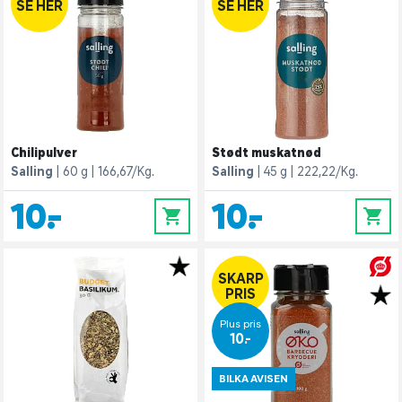
SE HER
SE HER
Chilipulver
Stødt muskatnød
Salling
60 g
166,67/Kg.
Salling
45 g
222,22/Kg.
10,-
10,-
0
0
SKARP
PRIS
Plus pris
10,-
BILKA AVISEN