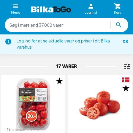
Menu
Log ind
Kurv
Log ind for at se aktuelle varer og priser i dit Bilka
OK
Grøntsager
varehus
TOMATER
17 VARER