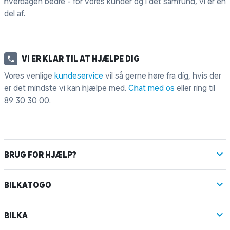
hverdagen bedre - for vores kunder og i det samfund, vi er en
del af.
VI ER KLAR TIL AT HJÆLPE DIG
Vores venlige
kundeservice
vil så gerne høre fra dig, hvis der
er det mindste vi kan hjælpe med.
Chat med os
eller ring til
89 30 30 00
.
BRUG FOR HJÆLP?
BILKATOGO
BILKA