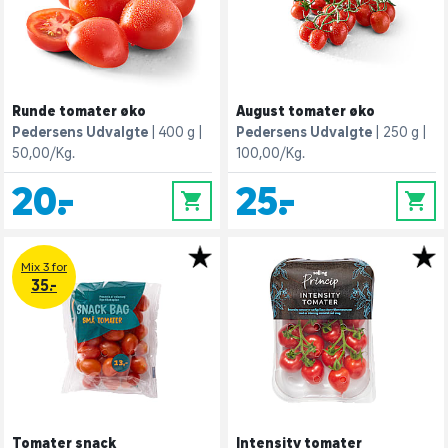
Runde tomater øko
August tomater øko
Pedersens Udvalgte
400 g
Pedersens Udvalgte
250 g
50,00/Kg.
100,00/Kg.
20,-
25,-
0
0
Mix 3 for
35.-
Tomater snack
Intensity tomater