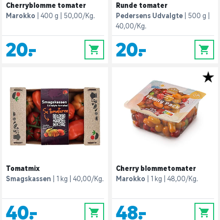
Cherryblomme tomater
Runde tomater
Marokko
400 g
50,00/Kg.
Pedersens Udvalgte
500 g
40,00/Kg.
20,-
20,-
0
0
Tomatmix
Cherry blommetomater
Smagskassen
1 kg
40,00/Kg.
Marokko
1 kg
48,00/Kg.
40,-
48,-
0
0