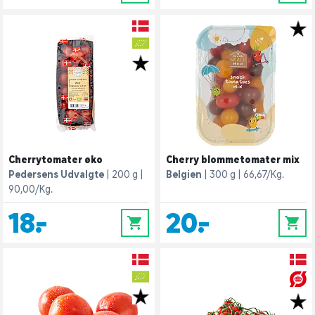
Cherrytomater øko
Cherry blommetomater mix
Pedersens Udvalgte
200 g
Belgien
300 g
66,67/Kg.
90,00/Kg.
18,-
20,-
0
0