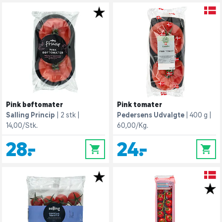
Pink bøftomater
Pink tomater
Salling Princip
2 stk
Pedersens Udvalgte
400 g
14,00/Stk.
60,00/Kg.
28,-
24,-
0
0