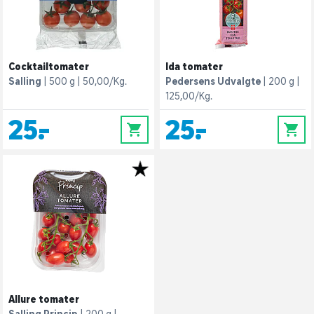
Cocktailtomater
Ida tomater
Salling
500 g
50,00/Kg.
Pedersens Udvalgte
200 g
125,00/Kg.
25,-
25,-
0
0
Allure tomater