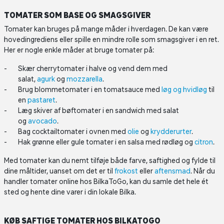
TOMATER SOM BASE OG SMAGSGIVER
Tomater kan bruges på mange måder i hverdagen. De kan være
hovedingrediens eller spille en mindre rolle som smagsgiver i en ret.
Her er nogle enkle måder at bruge tomater på:
Skær cherrytomater i halve og vend dem med
salat,
agurk
og
mozzarella
.
Brug blommetomater i en tomatsauce med
løg og hvidløg
til
en
pastaret
.
Læg skiver af bøftomater i en sandwich med salat
og
avocado
.
Bag cocktailtomater i ovnen med
olie
og
krydderurter
.
Hak grønne eller gule tomater i en salsa med rødløg og
citron
.
Med tomater kan du nemt tilføje både farve, saftighed og fylde til
dine måltider, uanset om det er til
frokost
eller
aftensmad
. Når du
handler tomater online hos BilkaToGo, kan du samle det hele ét
sted og hente dine varer i din lokale Bilka.
KØB SAFTIGE TOMATER HOS BILKATOGO