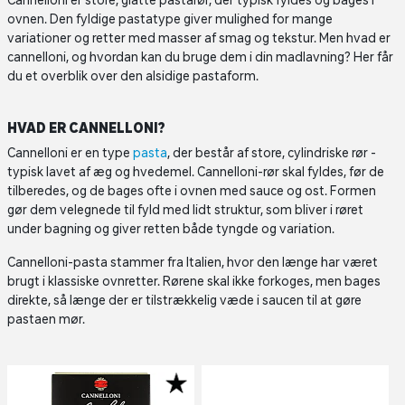
Cannelloni er store, glatte pastarør, der typisk fyldes og bages i
ovnen. Den fyldige pastatype giver mulighed for mange
variationer og retter med masser af smag og tekstur. Men hvad er
cannelloni, og hvordan kan du bruge dem i din madlavning? Her får
du et overblik over den alsidige pastaform.
HVAD ER CANNELLONI?
Cannelloni er en type
pasta
, der består af store, cylindriske rør -
typisk lavet af æg og hvedemel. Cannelloni-rør skal fyldes, før de
tilberedes, og de bages ofte i ovnen med sauce og ost. Formen
gør dem velegnede til fyld med lidt struktur, som bliver i røret
under bagning og giver retten både tyngde og variation.
Cannelloni-pasta stammer fra Italien, hvor den længe har været
brugt i klassiske ovnretter. Rørene skal ikke forkoges, men bages
direkte, så længe der er tilstrækkelig væde i saucen til at gøre
pastaen mør.