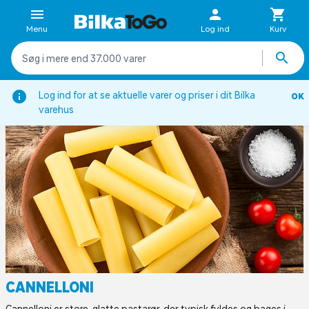
Menu
Log ind
Kurv
ion
Viden om
Pastaordbog
Pastatyper
Cannelloni
Log ind for at se aktuelle varer og priser i dit Bilka
OK
varehus
CANNELLONI