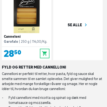
navigate_next
SE ALLE
Canneloni
Garofalo
250 g
114,00/Kg.
28,50
0
FYLD OG RETTER MED CANNELLONI
Cannelloni er perfekt til retter, hvor pasta, fyld og sauce skal
smelte sammen til en samlet oplevelse. Det giver mulighed for at
arbejde med mange forskellige råvarer og smage. Her er nogle
idéer til, hvordan du kan bruge cannelloni:
Fyld cannelloni med ricotta og spinat og dæk med
tomatsauce og mozzarella.