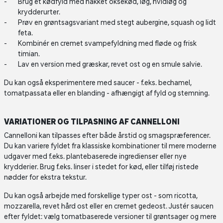
Brug et kødfyld med hakket oksekød, løg, hvidløg og
krydderurter.
Prøv en grøntsagsvariant med stegt aubergine, squash og lidt
feta.
Kombinér en cremet svampefyldning med fløde og frisk
timian.
Lav en version med græskar, revet ost og en smule salvie.
Du kan også eksperimentere med saucer - f.eks. bechamel,
tomatpassata eller en blanding - afhængigt af fyld og stemning.
VARIATIONER OG TILPASNING AF CANNELLONI
Cannelloni kan tilpasses efter både årstid og smagspræferencer.
Du kan variere fyldet fra klassiske kombinationer til mere moderne
udgaver med f.eks. plantebaserede ingredienser eller nye
krydderier. Brug f.eks. linser i stedet for kød, eller tilføj ristede
nødder for ekstra tekstur.
Du kan også arbejde med forskellige typer ost - som ricotta,
mozzarella, revet hård ost eller en cremet gedeost. Justér saucen
efter fyldet: vælg tomatbaserede versioner til grøntsager og mere