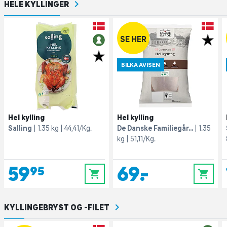
HELE KYLLINGER
SE HER
BILKA AVISEN
Hel kylling
Hel kylling
Salling
1.35 kg
44,41/Kg.
De Danske Familiegår...
1.35
kg
51,11/Kg.
59,95
69,-
0
0
KYLLINGEBRYST OG -FILET