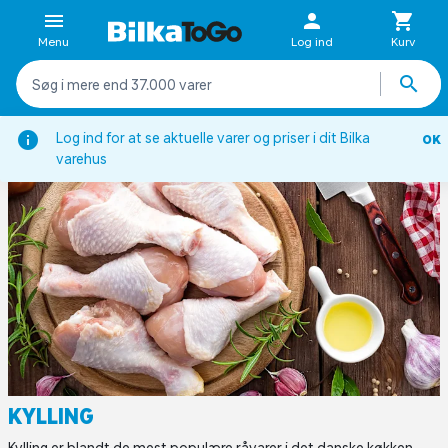
Menu
Log ind
Kurv
Forside
Inspiration
Viden om
Kødleksikon
Kylling
Log ind for at se aktuelle varer og priser i dit Bilka
OK
varehus
KYLLING