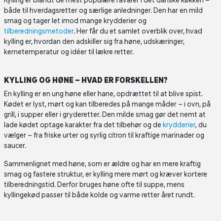
Kylling er blandt de mest populære råvarer i det danske køkken –
både til hverdagsretter og særlige anledninger. Den har en mild
smag og tager let imod mange krydderier og
tilberedningsmetoder
. Her får du et samlet overblik over, hvad
kylling er, hvordan den adskiller sig fra høne, udskæringer,
kernetemperatur og idéer til lækre retter.
KYLLING OG HØNE – HVAD ER FORSKELLEN?
En kylling er en ung høne eller hane, opdrættet til at blive spist.
Kødet er lyst, mørt og kan tilberedes på mange måder – i ovn, på
grill, i supper eller i gryderetter. Den milde smag gør det nemt at
lade kødet optage karakter fra det tilbehør og de
krydderier
, du
vælger – fra friske urter og syrlig citron til kraftige marinader og
saucer.
Sammenlignet med høne, som er ældre og har en mere kraftig
smag og fastere struktur, er kylling mere mørt og kræver kortere
tilberedningstid. Derfor bruges høne ofte til suppe, mens
kyllingekød passer til både kolde og varme retter året rundt.