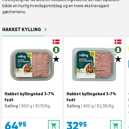
både en hurtig hverdagsmiddag og en mere ekstravagant
gæstemenu.
HAKKET KYLLING
Hakket kyllingekød 3-7%
Hakket kyllingekød 3-7%
fedt
fedt
Salling
800 g
81,19/Kg.
Salling
400 g
82,38/Kg.
64,95
32,95
0
0