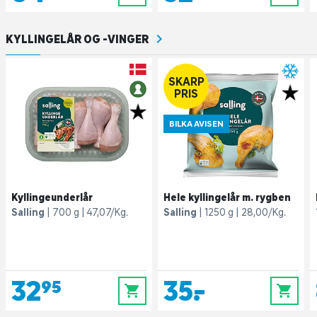
KYLLINGELÅR OG -VINGER
SKARP
PRIS
BILKA AVISEN
Kyllingeunderlår
Hele kyllingelår m. rygben
Salling
700 g
47,07/Kg.
Salling
1250 g
28,00/Kg.
32,95
35,-
0
0