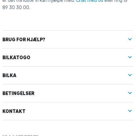
er det mindste vi kan hjælpe med.
Chat med os
eller ring til
89 30 30 00
.
BRUG FOR HJÆLP?
BILKATOGO
BILKA
BETINGELSER
KONTAKT