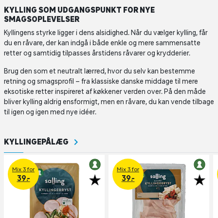
KYLLING SOM UDGANGSPUNKT FOR NYE
SMAGSOPLEVELSER
Kyllingens styrke ligger i dens alsidighed. Når du vælger kylling, får
du en råvare, der kan indgå i både enkle og mere sammensatte
retter og samtidig tilpasses årstidens råvarer og krydderier.
Brug den som et neutralt lærred, hvor du selv kan bestemme
retning og smagsprofil – fra klassiske danske middage til mere
eksotiske retter inspireret af køkkener verden over. På den måde
bliver kylling aldrig ensformigt, men en råvare, du kan vende tilbage
til igen og igen med nye idéer.
KYLLINGEPÅLÆG
Mix 3 for
Mix 3 for
39.-
39.-