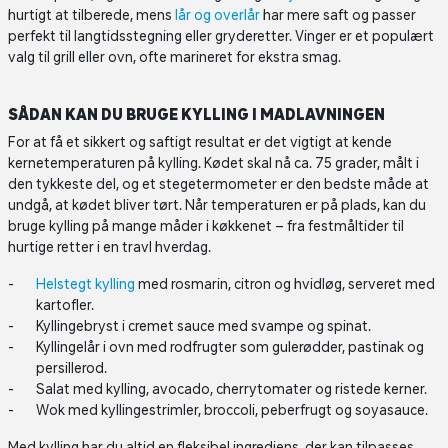
hurtigt at tilberede, mens
lår og overlår
har mere saft og passer
perfekt til langtidsstegning eller gryderetter. Vinger er et populært
valg til grill eller ovn, ofte marineret for ekstra smag.
SÅDAN KAN DU BRUGE KYLLING I MADLAVNINGEN
For at få et sikkert og saftigt resultat er det vigtigt at kende
kernetemperaturen på kylling. Kødet skal nå ca. 75 grader, målt i
den tykkeste del, og et stegetermometer er den bedste måde at
undgå, at kødet bliver tørt. Når temperaturen er på plads, kan du
bruge kylling på mange måder i køkkenet – fra festmåltider til
hurtige retter i en travl hverdag.
Helstegt kylling
med rosmarin, citron og hvidløg, serveret med
kartofler.
Kyllingebryst i cremet sauce med svampe og spinat.
Kyllingelår i ovn med rodfrugter som gulerødder, pastinak og
persillerod.
Salat med kylling, avocado, cherrytomater og ristede kerner.
Wok med kyllingestrimler, broccoli, peberfrugt og soyasauce.
Med kylling har du altid en fleksibel ingrediens, der kan tilpasses