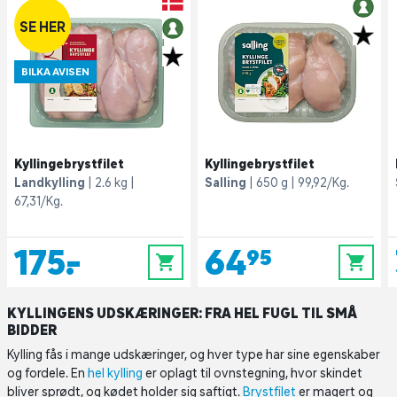
SE HER
BILKA AVISEN
Kyllingebrystfilet
Kyllingebrystfilet
Landkylling
2.6 kg
Salling
650 g
99,92/Kg.
67,31/Kg.
175,-
64,95
0
0
KYLLINGENS UDSKÆRINGER: FRA HEL FUGL TIL SMÅ
BIDDER
Kylling fås i mange udskæringer, og hver type har sine egenskaber
og fordele. En
hel kylling
er oplagt til ovnstegning, hvor skindet
bliver sprødt, og kødet holder sig saftigt.
Brystfilet
er magert og