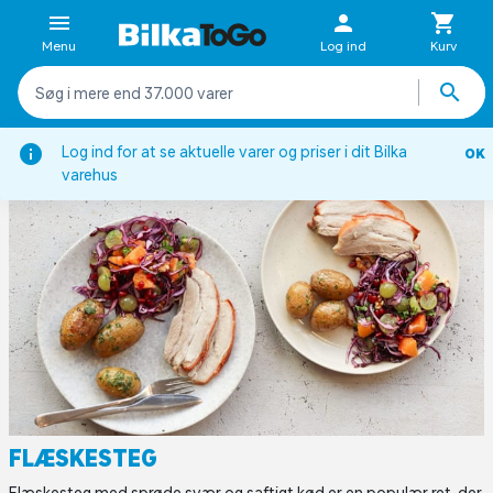
Menu
Log ind
Kurv
fter
Aftensmad
Dansk inspirerede retter
Flæskesteg
Log ind for at se aktuelle varer og priser i dit Bilka
OK
varehus
FLÆSKESTEG