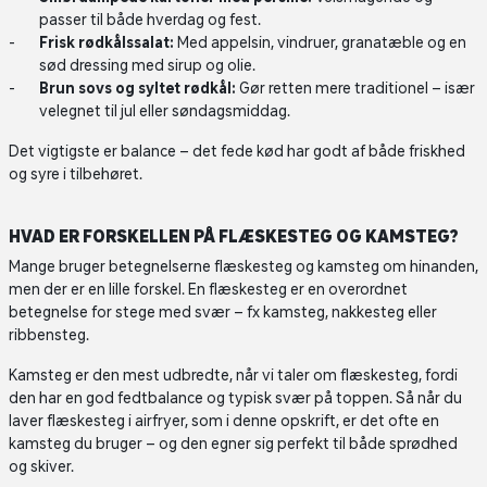
passer til både hverdag og fest.
Frisk rødkålssalat:
Med appelsin, vindruer, granatæble og en
sød dressing med sirup og olie.
Brun sovs og syltet rødkål:
Gør retten mere traditionel – især
velegnet til jul eller søndagsmiddag.
Det vigtigste er balance – det fede kød har godt af både friskhed
og syre i tilbehøret.
HVAD ER FORSKELLEN PÅ FLÆSKESTEG OG KAMSTEG?
Mange bruger betegnelserne flæskesteg og kamsteg om hinanden,
men der er en lille forskel. En flæskesteg er en overordnet
betegnelse for stege med svær – fx kamsteg, nakkesteg eller
ribbensteg.
Kamsteg er den mest udbredte, når vi taler om flæskesteg, fordi
den har en god fedtbalance og typisk svær på toppen. Så når du
laver flæskesteg i airfryer, som i denne opskrift, er det ofte en
kamsteg du bruger – og den egner sig perfekt til både sprødhed
og skiver.