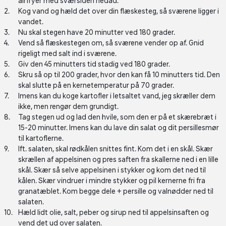
airfryer med sværsiden nedad.
Kog vand og hæld det over din flæskesteg, så sværene ligger i
vandet.
Nu skal stegen have 20 minutter ved 180 grader.
Vend så flæskestegen om, så sværene vender op af. Gnid
rigeligt med salt ind i sværene.
Giv den 45 minutters tid stadig ved 180 grader.
Skru så op til 200 grader, hvor den kan få 10 minutters tid. Den
skal slutte på en kernetemperatur på 70 grader.
Imens kan du koge kartofler i letsaltet vand, jeg skræller dem
ikke, men rengør dem grundigt.
Tag stegen ud og lad den hvile, som den er på et skærebræt i
15-20 minutter. Imens kan du lave din salat og dit persillesmør
til kartoflerne.
Ift. salaten, skal rødkålen snittes fint. Kom det i en skål. Skær
skrællen af appelsinen og pres saften fra skallerne ned i en lille
skål. Skær så selve appelsinen i stykker og kom det ned til
kålen. Skær vindruer i mindre stykker og pil kernerne fri fra
granatæblet. Kom begge dele + persille og valnødder ned til
salaten.
Hæld lidt olie, salt, peber og sirup ned til appelsinsaften og
vend det ud over salaten.