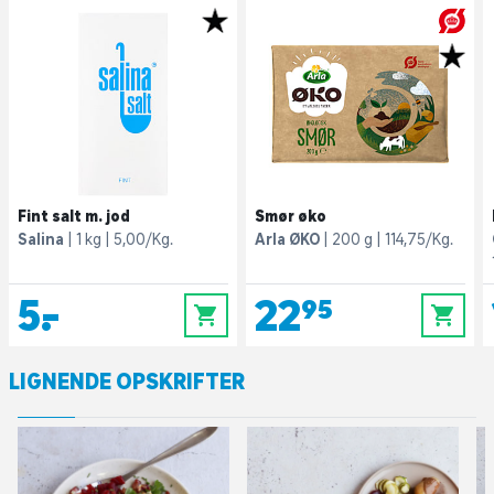
Fint salt m. jod
Smør øko
Salina
1 kg
5,00/Kg.
Arla ØKO
200 g
114,75/Kg.
5,-
22,95
0
0
LIGNENDE OPSKRIFTER