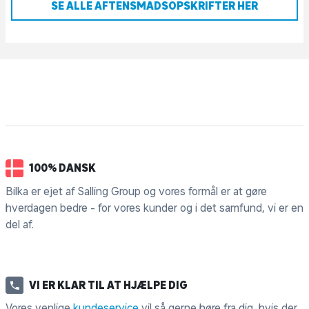
SE ALLE AFTENSMADSOPSKRIFTER HER
100% DANSK
Bilka er ejet af Salling Group og vores formål er at gøre
hverdagen bedre - for vores kunder og i det samfund, vi er en
del af.
VI ER KLAR TIL AT HJÆLPE DIG
Vores venlige
kundeservice
vil så gerne høre fra dig, hvis der