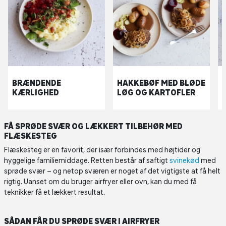
BRÆNDENDE
HAKKEBØF MED BLØDE
KÆRLIGHED
LØG OG KARTOFLER
FÅ SPRØDE SVÆR OG LÆKKERT TILBEHØR MED
FLÆSKESTEG
Flæskesteg er en favorit, der især forbindes med højtider og
hyggelige familiemiddage. Retten består af saftigt
svinekød
med
sprøde svær – og netop sværen er noget af det vigtigste at få helt
rigtig. Uanset om du bruger airfryer eller ovn, kan du med få
teknikker få et lækkert resultat.
SÅDAN FÅR DU SPRØDE SVÆR I AIRFRYER