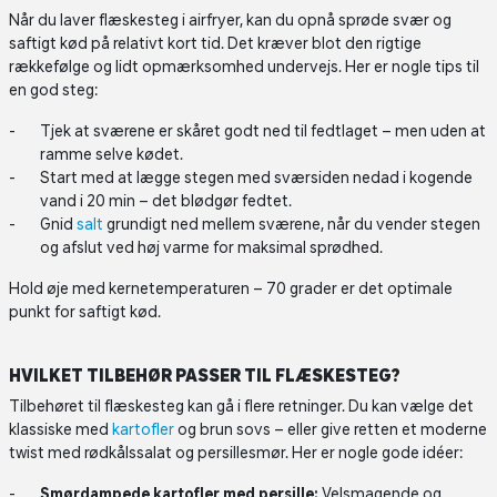
Når du laver flæskesteg i airfryer, kan du opnå sprøde svær og
saftigt kød på relativt kort tid. Det kræver blot den rigtige
rækkefølge og lidt opmærksomhed undervejs. Her er nogle tips til
en god steg:
Tjek at sværene er skåret godt ned til fedtlaget – men uden at
ramme selve kødet.
Start med at lægge stegen med sværsiden nedad i kogende
vand i 20 min – det blødgør fedtet.
Gnid
salt
grundigt ned mellem sværene, når du vender stegen
og afslut ved høj varme for maksimal sprødhed.
Hold øje med kernetemperaturen – 70 grader er det optimale
punkt for saftigt kød.
HVILKET TILBEHØR PASSER TIL FLÆSKESTEG?
Tilbehøret til flæskesteg kan gå i flere retninger. Du kan vælge det
klassiske med
kartofler
og brun sovs – eller give retten et moderne
twist med rødkålssalat og persillesmør. Her er nogle gode idéer:
Smørdampede kartofler med persille:
Velsmagende og