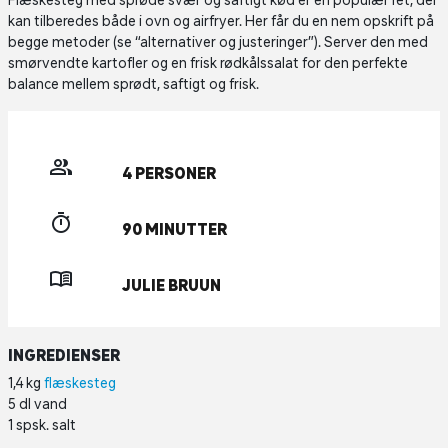
Flæskesteg med sprøde svær og saftigt kød er en populær ret, der
kan tilberedes både i ovn og airfryer. Her får du en nem opskrift på
begge metoder (se “alternativer og justeringer”). Server den med
smørvendte kartofler og en frisk rødkålssalat for den perfekte
balance mellem sprødt, saftigt og frisk.
4 PERSONER
90 MINUTTER
JULIE BRUUN
INGREDIENSER
1,4 kg
flæskesteg
5 dl vand
1 spsk. salt