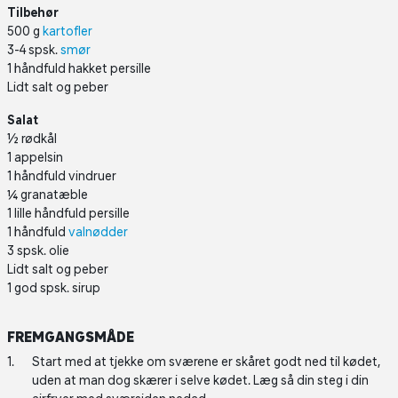
Tilbehør
500 g
kartofler
3-4 spsk.
smør
1 håndfuld hakket persille
Lidt salt og peber
Salat
½ rødkål
1 appelsin
1 håndfuld vindruer
¼ granatæble
1 lille håndfuld persille
1 håndfuld
valnødder
3 spsk. olie
Lidt salt og peber
1 god spsk. sirup
FREMGANGSMÅDE
Start med at tjekke om sværene er skåret godt ned til kødet,
uden at man dog skærer i selve kødet. Læg så din steg i din