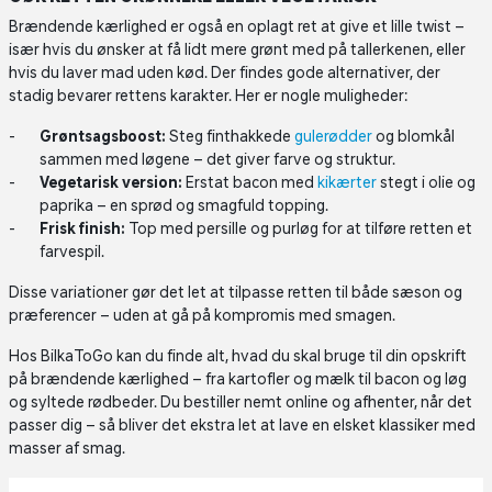
Brændende kærlighed er også en oplagt ret at give et lille twist –
især hvis du ønsker at få lidt mere grønt med på tallerkenen, eller
hvis du laver mad uden kød. Der findes gode alternativer, der
stadig bevarer rettens karakter. Her er nogle muligheder:
Grøntsagsboost:
Steg finthakkede
gulerødder
og blomkål
sammen med løgene – det giver farve og struktur.
Vegetarisk version:
Erstat bacon med
kikærter
stegt i olie og
paprika – en sprød og smagfuld topping.
Frisk finish:
Top med persille og purløg for at tilføre retten et
farvespil.
Disse variationer gør det let at tilpasse retten til både sæson og
præferencer – uden at gå på kompromis med smagen.
Hos BilkaToGo kan du finde alt, hvad du skal bruge til din opskrift
på brændende kærlighed – fra kartofler og mælk til bacon og løg
og syltede rødbeder. Du bestiller nemt online og afhenter, når det
passer dig – så bliver det ekstra let at lave en elsket klassiker med
masser af smag.