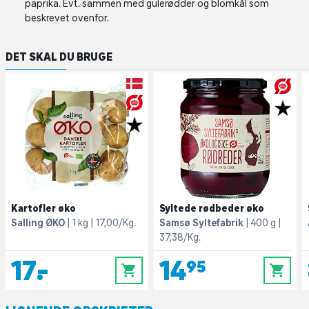
paprika. Evt. sammen med gulerødder og blomkål som
beskrevet ovenfor.
DET SKAL DU BRUGE
Kartofler øko
Syltede rødbeder øko
Salling ØKO
1 kg
17,00/Kg.
Samsø Syltefabrik
400 g
37,38/Kg.
17,-
14,95
0
0