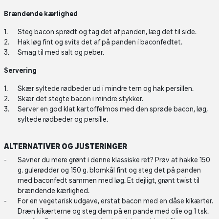
Brændende kærlighed
Steg bacon sprødt og tag det af panden, læg det til side.
Hak løg fint og svits det af på panden i baconfedtet.
Smag til med salt og peber.
Servering
Skær syltede rødbeder ud i mindre tern og hak persillen.
Skær det stegte bacon i mindre stykker.
Server en god klat kartoffelmos med den sprøde bacon, løg,
syltede rødbeder og persille.
ALTERNATIVER OG JUSTERINGER
Savner du mere grønt i denne klassiske ret? Prøv at hakke 150
g. gulerødder og 150 g. blomkål fint og steg det på panden
med baconfedt sammen med løg. Et dejligt, grønt twist til
brændende kærlighed.
For en vegetarisk udgave, erstat bacon med en dåse kikærter.
Dræn kikærterne og steg dem på en pande med olie og 1 tsk.