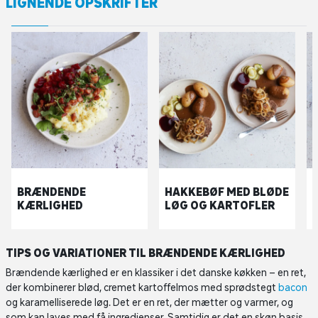
LIGNENDE OPSKRIFTER
BRÆNDENDE
HAKKEBØF MED BLØDE
KÆRLIGHED
LØG OG KARTOFLER
TIPS OG VARIATIONER TIL BRÆNDENDE KÆRLIGHED
Brændende kærlighed er en klassiker i det danske køkken – en ret,
der kombinerer blød, cremet kartoffelmos med sprødstegt
bacon
og karamelliserede løg. Det er en ret, der mætter og varmer, og
som kan laves med få ingredienser. Samtidig er det en skøn basis