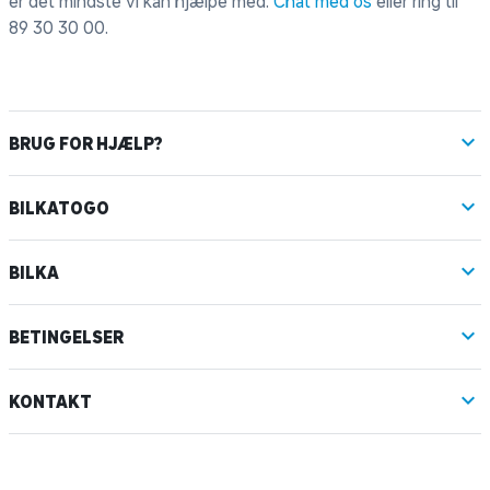
er det mindste vi kan hjælpe med.
Chat med os
eller ring til
89 30 30 00
.
BRUG FOR HJÆLP?
BILKATOGO
BILKA
BETINGELSER
KONTAKT