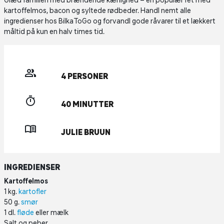
Glæd familien med brændende kærlighed – en populær ret med
kartoffelmos, bacon og syltede rødbeder. Handl nemt alle
ingredienser hos BilkaToGo og forvandl gode råvarer til et lækkert
måltid på kun en halv times tid.
4 PERSONER
40 MINUTTER
JULIE BRUUN
INGREDIENSER
Kartoffelmos
1 kg.
kartofler
50 g.
smør
1 dl.
fløde
eller mælk
Salt og peber