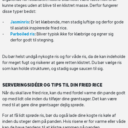
kunne steges uden at blive til en klistret masse. Derfor fungerer
disse typer bedst:
Jasminris
:
Er let klæbende, men stadig luftige og derfor gode
til asiatisk inspirerede fried rice.
Parboiled ris
:
Bliver typisk ikke for klæbrige og egner sig
derfor godt til stegning.
Du bør helst undgå nykogte ris og for våde ris, da de kan indeholde
for meget fugt og risikerer at gøre retten klistret. Du bør vælge ris
som kan holde strukturen, og stadig suge saucen til sig.
SERVERINGSIDÉER OG TIPS TIL DIN FRIED RICE
Når du skal lave fried rice, kan du med fordel varme din pande godt
op med lidt olie inden du tilføjer dine grøntsager. Det kan være
med til at gøre dine grøntsager dejlig sprøde.
For at få lidt sprøde ris, bør du også lade dine kogte ris køle af
inden du steger dem på panden. Hvis risene er for varme eller våde
kan de have tendens til at klistre sammen på panden.