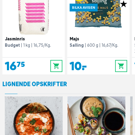
BILKA AVISEN
Jasminris
Majs
Budget
1 kg
16,75/Kg.
Salling
600 g
16,67/Kg.
16,75
10,-
0
0
LIGNENDE OPSKRIFTER