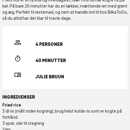
Fried rice er en lynhurtig hverdagsret, især hvis du har kogte ris på
køl. På bare 20 minutter har du en lækker, mættende ret med grønt
og æg. Perfekt til restemad, og nem at handle ind til hos BilkaToGo,
så du altid har det klar til travle dage.
4 PERSONER
40 MINUTTER
JULIE BRUUN
INGREDIENSER
Fried rice
3 dl ris (målt inden kogning), brug helst kolde ris som er kogte på
forhånd.
3 spsk. olie til stegning
1 løg