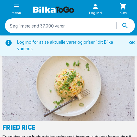
Menu
Log ind
Kurv
ifter
Aftensmad
Asiatisk inspirerede retter
Fried rice
Log ind for at se aktuelle varer og priser i dit Bilka
OK
varehus
FRIED RICE