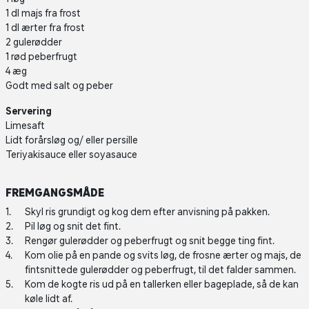
1 dl majs fra frost
1 dl ærter fra frost
2 gulerødder
1 rød peberfrugt
4 æg
Godt med salt og peber
Servering
Limesaft
Lidt forårsløg og/ eller persille
Teriyakisauce eller soyasauce
FREMGANGSMÅDE
Skyl ris grundigt og kog dem efter anvisning på pakken.
Pil løg og snit det fint.
Rengør gulerødder og peberfrugt og snit begge ting fint.
Kom olie på en pande og svits løg, de frosne ærter og majs, de
fintsnittede gulerødder og peberfrugt, til det falder sammen.
Kom de kogte ris ud på en tallerken eller bageplade, så de kan
køle lidt af.