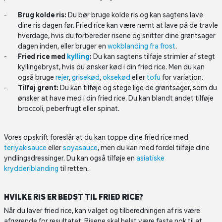
Brug kolde ris:
Du bør bruge kolde ris og kan sagtens lave
dine ris dagen før. Fried rice kan være nemt at lave på de travle
hverdage, hvis du forbereder risene og snitter dine grøntsager
dagen inden, eller bruger en
wokblanding fra frost
.
Fried rice med
kylling
:
Du kan sagtens tilføje strimler af stegt
kyllingebryst, hvis du ønsker kød i din fried rice. Men du kan
også bruge
rejer
,
grisekød
,
oksekød
eller
tofu
for variation.
Tilføj grønt:
Du kan tilføje og stege lige de grøntsager, som du
ønsker at have med i din fried rice. Du kan blandt andet tilføje
broccoli, peberfrugt eller spinat.
Vores opskrift foreslår at du kan toppe dine fried rice med
teriyakisauce
eller
soyasauce
, men du kan med fordel tilføje dine
yndlingsdressinger. Du kan også tilføje en
asiatiske
krydderiblanding
til retten.
HVILKE RIS ER BEDST TIL FRIED RICE?
Når du laver fried rice, kan valget og tilberedningen af ris være
afgørende for resultatet. Risene skal helst være faste nok til at