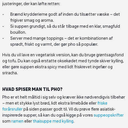
justeringer, der kan løfte retten:
Brænd krydderierne godt af inden du tilsætter væske – det
frigiver smag og aroma.
Si suppen grundigt, så du står tilbage med en klar, smagfuld
bouillon.
Server med mange toppings – det er kombinationen af
sprødt, friskt og varmt, der gør pho så populær.
Hvis du vil lave en vegetarisk version, kan du bruge grøntsagsfond
og tofu. Du kan også erstatte oksekødet med tynde skiver kylling,
eller gøre suppen ekstra spicy med lidt friskrevet ingefær og
sriracha.
HVAD SPISER MAN TIL PHO?
Pho er et helt måltid i sig selv og kræver ikke nødvendigvis tilbehør
– men et stykke lyst brød, lidt ekstra limebåde eller
friske
forårsruller
på siden passer godt til. Vil du prøve flere asiatisk-
inspirerede supper, så kan du også kigge på vores
suppeopskrifter
som
ramen
eller
thaisuppe med kylling
.