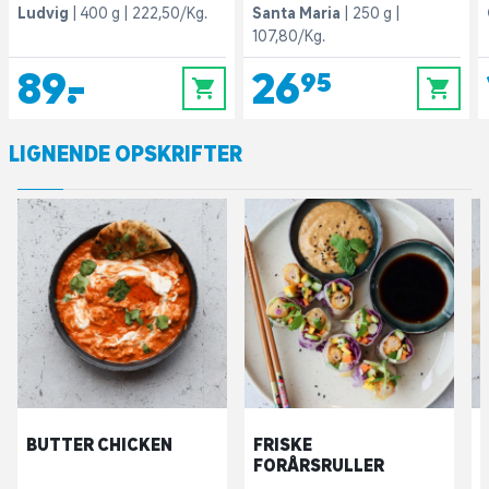
Ludvig
400 g
222,50/Kg.
Santa Maria
250 g
107,80/Kg.
89,-
26,95
0
0
LIGNENDE OPSKRIFTER
BUTTER CHICKEN
FRISKE
FORÅRSRULLER