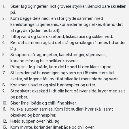
Skær løg og ingefær i lidt grovere stykker. Behold bare skrællen
på.
Kom begge dele ned i en stor gryde sammen med
kanelstænger, stjerneanis, korianderfrø og neliker. Brænd det
af i gryden (uden fedtstof).
Tilføj vand og kom oksefond, fiskesauce og sukker ved.
Rør det sammen og lad det stå og småkoge i 1 times tid under
låg.
Si suppen, så løg, ingefær, kanelstænger, stjerneanis,
korianderfrø og hele nelliker kasseres.
Pil og snit løg i både, kom dette ned til den klare suppe.
Stil gryden på blusset igen og varm op i 15 minutters tid
ekstra, så løgene får lov til at blive lidt mere bløde og søde.
Kog imens nudler og skyl bønnespirer og urter.
Steg skært oksekød i lidt olie kort på hver side, krydr med salt
og peber.
Skær lime i både og chili i fine skiver.
Nu skal suppen samles. Kom lidt nudler i hver skål, samt
oksekød og bønnespirer.
Hæld suppen over inkl. løg
Kom mynte, koriander, limebåde og chili over.