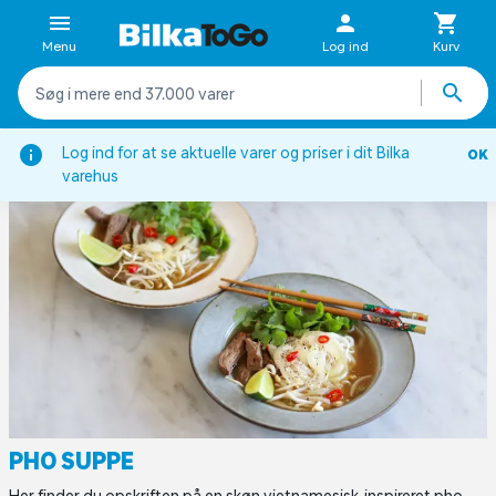
Menu
Log ind
Kurv
ter
Aftensmad
Asiatisk inspirerede retter
Pho suppe
Log ind for at se aktuelle varer og priser i dit Bilka
OK
varehus
PHO SUPPE