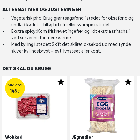
ALTERNATIVER OG JUSTERINGER
Vegetarisk pho: Brug grøntsagsfond i stedet for oksefond og
undlad kødet – tilføj fx tofu eller svampe i stedet.
Ekstra spicy: Kom friskrevet ingefær og lidt ekstra sriracha i
ved servering for mere varme.
Med kylling i stedet: Skift det skåret oksekød ud med tynde
skiver kyllingebryst – evt. lynstegt eller kogt.
DET SKAL DU BRUGE
Mix 2 for
149.-
Wokkød
Ægnudler