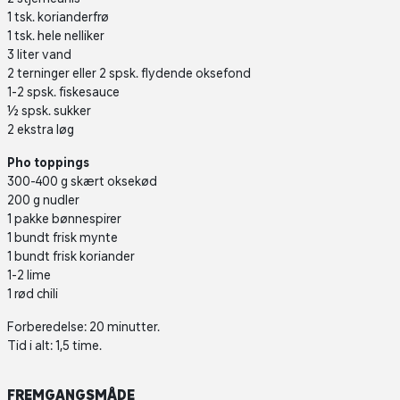
1 tsk. korianderfrø
1 tsk. hele nelliker
3 liter vand
2 terninger eller 2 spsk. flydende oksefond
1-2 spsk. fiskesauce
½ spsk. sukker
2 ekstra løg
Pho toppings
300-400 g skært oksekød
200 g nudler
1 pakke bønnespirer
1 bundt frisk mynte
1 bundt frisk koriander
1-2 lime
1 rød chili
Forberedelse: 20 minutter.
Tid i alt: 1,5 time.
FREMGANGSMÅDE