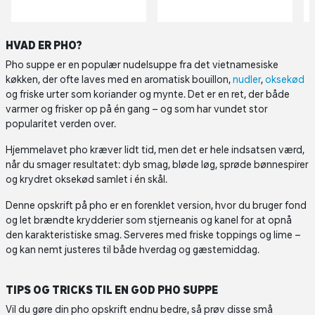
HVAD ER PHO?
Pho suppe er en populær nudelsuppe fra det vietnamesiske
køkken, der ofte laves med en aromatisk bouillon,
nudler
,
oksekød
og friske urter som koriander og mynte. Det er en ret, der både
varmer og frisker op på én gang – og som har vundet stor
popularitet verden over.
Hjemmelavet pho kræver lidt tid, men det er hele indsatsen værd,
når du smager resultatet: dyb smag, bløde løg, sprøde bønnespirer
og krydret oksekød samlet i én skål.
Denne opskrift på pho er en forenklet version, hvor du bruger fond
og let brændte krydderier som stjerneanis og kanel for at opnå
den karakteristiske smag. Serveres med friske toppings og lime –
og kan nemt justeres til både hverdag og gæstemiddag.
TIPS OG TRICKS TIL EN GOD PHO SUPPE
Vil du gøre din pho opskrift endnu bedre, så prøv disse små