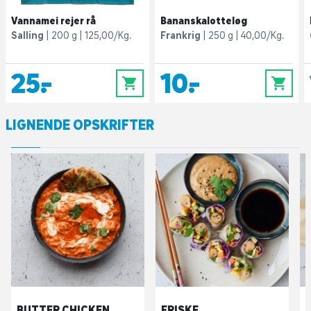
Vannamei rejer rå
Bananskalotteløg
Salling
200 g
125,00/Kg.
Frankrig
250 g
40,00/Kg.
25,-
10,-
0
0
LIGNENDE OPSKRIFTER
BUTTER CHICKEN
FRISKE