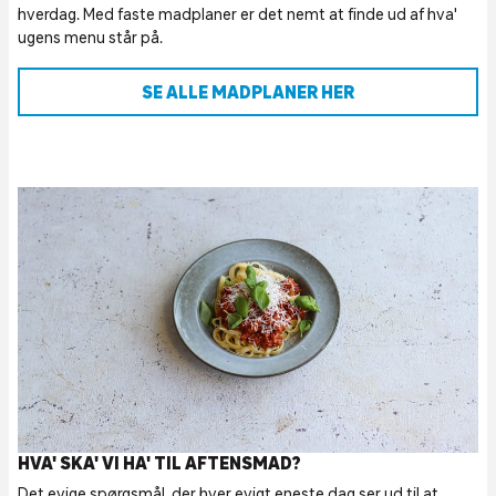
hverdag. Med faste madplaner er det nemt at finde ud af hva'
ugens menu står på.
SE ALLE MADPLANER HER
HVA' SKA' VI HA' TIL AFTENSMAD?
Det evige spørgsmål, der hver evigt eneste dag ser ud til at