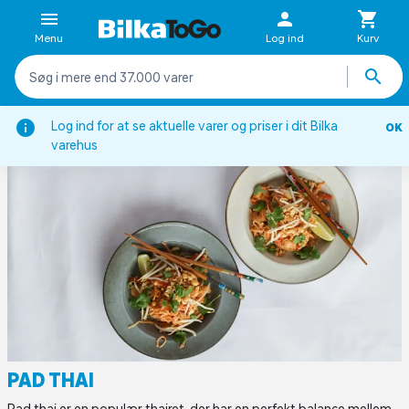
Menu
Log ind
Kurv
rifter
Aftensmad
Asiatisk inspirerede retter
Pad thai
Log ind for at se aktuelle varer og priser i dit Bilka
OK
varehus
PAD THAI