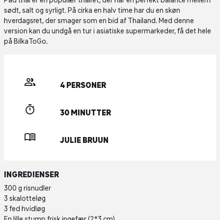
Pad thai er en populær thairet, der har en perfekt balance mellem
sødt, salt og syrligt. På cirka en halv time har du en skøn
hverdagsret, der smager som en bid af Thailand. Med denne
version kan du undgå en tur i asiatiske supermarkeder, få det hele
på BilkaToGo.
4 PERSONER
30 MINUTTER
JULIE BRUUN
INGREDIENSER
300 g risnudler
3 skalotteløg
3 fed hvidløg
En lille stump frisk ingefær (2*3 cm)