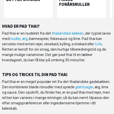
FORÅRSRULLER
HVAD ER PAD THAI?
Pad thai er en nudelret fra det
thailandske køkken
, der typisk laves
med
nudler
,
æg
, bønnespirer, fiskesauce og lime. Pad thai kan
serveres med enten rejer, oksekød, kylling, svinekød eller
tofu
.
Retten er kendt for sin smag, den hurtige tilberedningstid og de
mange mulige variationer. Det gør pad thai til en lækker
hverdagsret, du kan få klar på omkring 30 minutter.
TIPS OG TRICKS TIL DIN PAD THAI
Pad thai er en meget populær ret fra det thailandske gadekøkken.
Den kombinerer bløde risnudler med sprøde
grøntsager
, æg, lime
og sauce. Den opskrift, du finder her, er en pad thai med rejer, men
retten kan varieres i mange retninger, så du kan nemt tilpasse den
efter smagspræferencer eller ingredienserne hjemme i dit
køleskab.