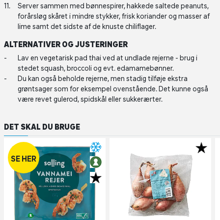
Server sammen med bønnespirer, hakkede saltede peanuts,
forårsløg skåret i mindre stykker, frisk koriander og masser af
lime samt det sidste af de knuste chiliflager.
ALTERNATIVER OG JUSTERINGER
Lav en vegetarisk pad thai ved at undlade rejerne - brug i
stedet squash, broccoli og evt. edamamebønner.
Du kan også beholde rejerne, men stadig tilføje ekstra
grøntsager som for eksempel ovenstående. Det kunne også
være revet gulerod, spidskål eller sukkerærter.
DET SKAL DU BRUGE
SE HER