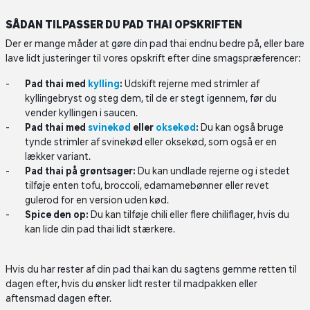
SÅDAN TILPASSER DU PAD THAI OPSKRIFTEN
Der er mange måder at gøre din pad thai endnu bedre på, eller bare
lave lidt justeringer til vores opskrift efter dine smagspræferencer:
Pad thai med
kylling
:
Udskift rejerne med strimler af
kyllingebryst og steg dem, til de er stegt igennem, før du
vender kyllingen i saucen.
Pad thai med
svinekød
eller
oksekød
:
Du kan også bruge
tynde strimler af svinekød eller oksekød, som også er en
lækker variant.
Pad thai på grøntsager:
Du kan undlade rejerne og i stedet
tilføje enten tofu, broccoli, edamamebønner eller revet
gulerod for en version uden kød.
Spice den op:
Du kan tilføje chili eller flere chiliflager, hvis du
kan lide din pad thai lidt stærkere.
Hvis du har rester af din pad thai kan du sagtens gemme retten til
dagen efter, hvis du ønsker lidt rester til madpakken eller
aftensmad dagen efter.