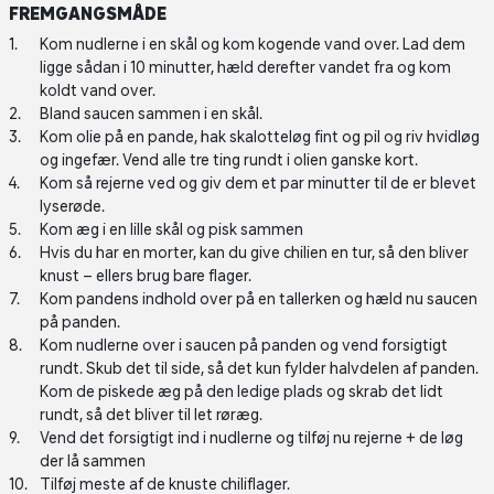
FREMGANGSMÅDE
Kom nudlerne i en skål og kom kogende vand over. Lad dem
ligge sådan i 10 minutter, hæld derefter vandet fra og kom
koldt vand over.
Bland saucen sammen i en skål.
Kom olie på en pande, hak skalotteløg fint og pil og riv hvidløg
og ingefær. Vend alle tre ting rundt i olien ganske kort.
Kom så rejerne ved og giv dem et par minutter til de er blevet
lyserøde.
Kom æg i en lille skål og pisk sammen
Hvis du har en morter, kan du give chilien en tur, så den bliver
knust – ellers brug bare flager.
Kom pandens indhold over på en tallerken og hæld nu saucen
på panden.
Kom nudlerne over i saucen på panden og vend forsigtigt
rundt. Skub det til side, så det kun fylder halvdelen af panden.
Kom de piskede æg på den ledige plads og skrab det lidt
rundt, så det bliver til let røræg.
Vend det forsigtigt ind i nudlerne og tilføj nu rejerne + de løg
der lå sammen
Tilføj meste af de knuste chiliflager.