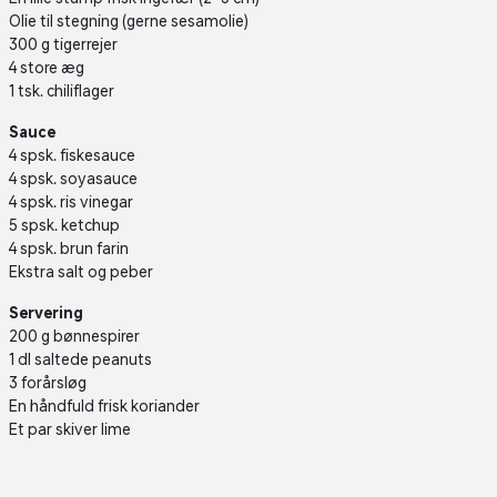
Olie til stegning (gerne sesamolie)
300 g tigerrejer
4 store æg
1 tsk. chiliflager
Sauce
4 spsk. fiskesauce
4 spsk. soyasauce
4 spsk. ris vinegar
5 spsk. ketchup
4 spsk. brun farin
Ekstra salt og peber
Servering
200 g bønnespirer
1 dl saltede peanuts
3 forårsløg
En håndfuld frisk koriander
Et par skiver lime