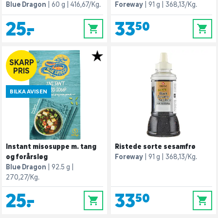
Blue Dragon
60 g
416,67/Kg.
Foreway
91 g
368,13/Kg.
25,-
33,50
0
0
SKARP
PRIS
BILKA AVISEN
Instant misosuppe m. tang
Ristede sorte sesamfrø
og forårsløg
Foreway
91 g
368,13/Kg.
Blue Dragon
92.5 g
270,27/Kg.
25,-
33,50
0
0