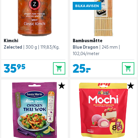
BILKA AVISEN
Kimchi
Bambusmåtte
Zelected
300 g
119,83/Kg.
Blue Dragon
245 mm
102,04/meter
35,95
25,-
0
0