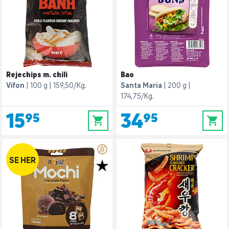
Rejechips m. chili
Bao
Vifon
100 g
159,50/Kg.
Santa Maria
200 g
174,75/Kg.
15,95
34,95
0
0
SE HER