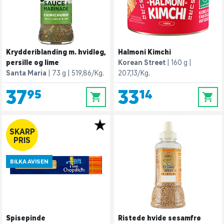
Krydderiblanding m. hvidløg,
Halmoni Kimchi
persille og lime
Korean Street
160 g
Santa Maria
73 g
519,86/Kg.
207,13/Kg.
37,95
33,14
0
0
SKARP
PRIS
BILKA AVISEN
Spisepinde
Ristede hvide sesamfrø