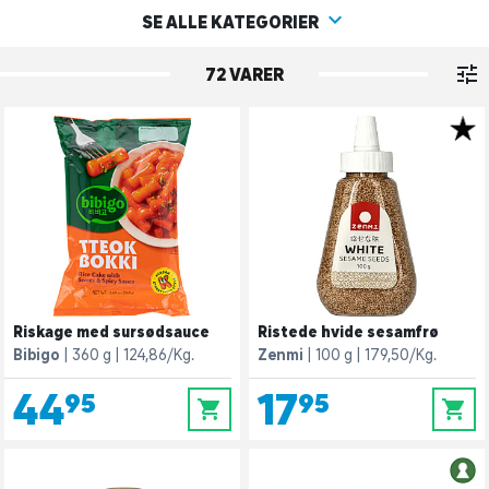
SE ALLE KATEGORIER
72 VARER
Riskage med sursødsauce
Ristede hvide sesamfrø
Bibigo
360 g
124,86/Kg.
Zenmi
100 g
179,50/Kg.
44,95
17,95
0
0