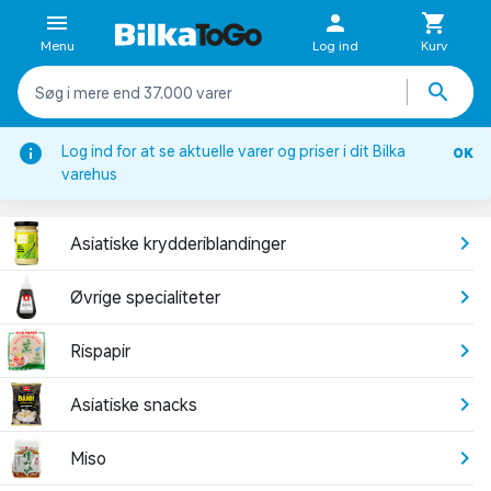
Menu
Log ind
Kurv
Log ind for at se aktuelle varer og priser i dit Bilka
OK
Asiatisk mad
varehus
ASIATISKE SPECIALITETER
Asiatiske krydderiblandinger
Øvrige specialiteter
Rispapir
Asiatiske snacks
Miso