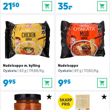
21,50
35,-
0
0
Nudelsuppe m. kylling
Nudelsuppe
Oyakata
83 g
119,88/Kg.
Oyakata
89 g
111,80/Kg.
9,95
9,95
0
0
SKARP
PRIS