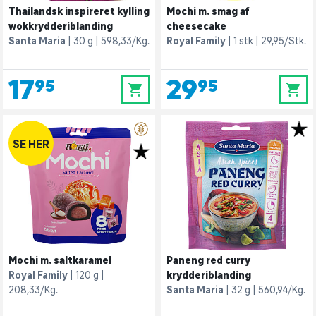
Thailandsk inspireret kylling
Mochi m. smag af
wokkrydderiblanding
cheesecake
Santa Maria
30 g
598,33/Kg.
Royal Family
1 stk
29,95/Stk.
17,95
29,95
0
0
SE HER
Mochi m. saltkaramel
Paneng red curry
Royal Family
120 g
krydderiblanding
208,33/Kg.
Santa Maria
32 g
560,94/Kg.