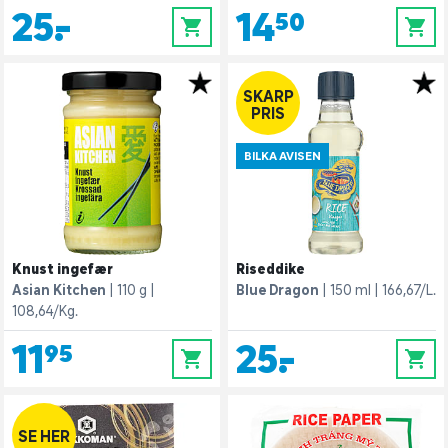
25,-
14,50
0
0
SKARP
PRIS
BILKA AVISEN
Knust ingefær
Riseddike
Asian Kitchen
110 g
Blue Dragon
150 ml
166,67/L.
108,64/Kg.
11,95
25,-
0
0
SE HER