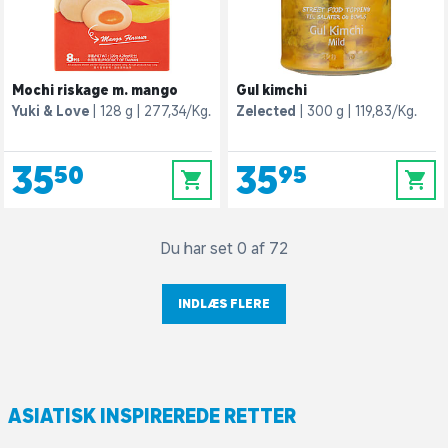
Mochi riskage m. mango
Gul kimchi
Yuki & Love
128 g
277,34/Kg.
Zelected
300 g
119,83/Kg.
35,50
35,95
0
0
Du har set 0 af 72
INDLÆS FLERE
ASIATISK INSPIREREDE RETTER