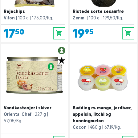
Rejechips
Ristede sorte sesamfrø
Vifon
100 g
175,00/Kg.
Zenmi
100 g
199,50/Kg.
17,50
19,95
0
0
Vandkastanjer i skiver
Budding m. mango, jordbær,
Oriental Chef
227 g
appelsin, litchi og
57,05/Kg.
honningmelon
Cocon
480 g
67,19/Kg.