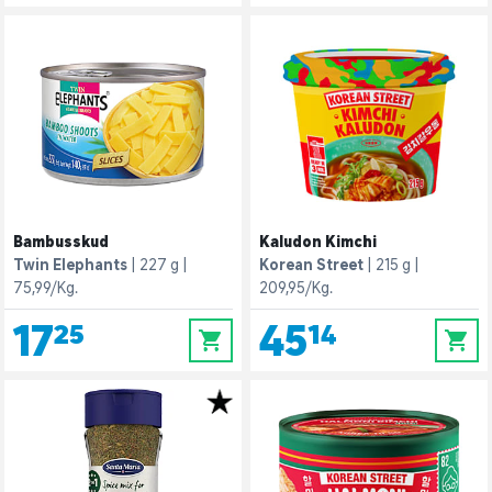
Bambusskud
Kaludon Kimchi
Twin Elephants
227 g
Korean Street
215 g
75,99/Kg.
209,95/Kg.
17,25
45,14
0
0