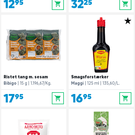
12,95
32,25
0
0
Ristet tang m. sesam
Smagsforstærker
Bibigo
15 g
1.196,67/Kg.
Maggi
125 ml
135,60/L.
17,95
16,95
0
0