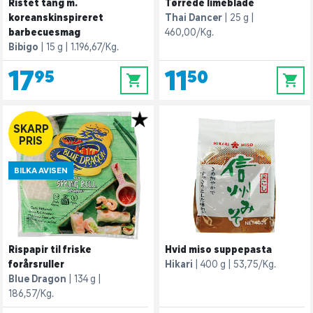
Ristet tang m.
Tørrede limeblade
koreanskinspireret
Thai Dancer
25 g
barbecuesmag
460,00/Kg.
Bibigo
15 g
1.196,67/Kg.
17,95
11,50
0
0
SKARP
PRIS
BILKA AVISEN
Rispapir til friske
Hvid miso suppepasta
forårsruller
Hikari
400 g
53,75/Kg.
Blue Dragon
134 g
186,57/Kg.