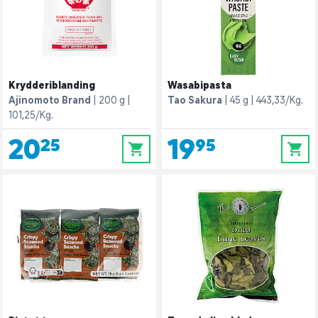
Krydderiblanding
Wasabipasta
Ajinomoto Brand
200 g
Tao Sakura
45 g
443,33/Kg.
101,25/Kg.
20,25
19,95
0
0