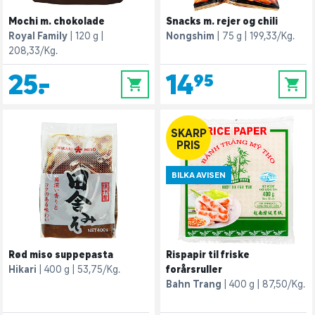
Mochi m. chokolade
Snacks m. rejer og chili
Royal Family
120 g
Nongshim
75 g
199,33/Kg.
208,33/Kg.
25,-
14,95
0
0
SKARP
PRIS
BILKA AVISEN
Rød miso suppepasta
Rispapir til friske
Hikari
400 g
53,75/Kg.
forårsruller
Bahn Trang
400 g
87,50/Kg.