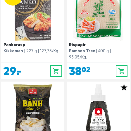
Pankorasp
Rispapir
Kikkoman
227 g
127,75/Kg.
Bamboo Tree
400 g
95,05/Kg.
29,-
38,02
0
0