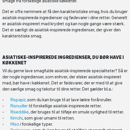
smage fra forskellige asiatiske køkkener.
Det er ofte nemmere at få den karakteristiske smag, hvis du bruger
asiatisk-inspirerede ingredienser og fødevarer i dine retter. Generelt
er asiatisk-inspireret mad krydret og kan nogle gange være stærk.
Det er særligt de asiatisk-inspirerede ingredienser, der giver den
karakteristiske smag.
ASIATISKE-INSPIREREDE INGREDIENSER, DU BØR HAVE I
KØKKENET
Vil du gerne lave smagfulde asiatisk-inspirerede specialiteter? Så er
der nogle ingredienser, som enhver, der elsker asiatisk-inspireret
mad, bør have i køkkenet. Det er fødevarer, der er med til at give
den særlige smag og tekstur til dine retter. Det gælder bl.a.:
Rispapir
, som du kan bruge til at lave lækre forårsruller.
Risnudler
til forskellige asiatisk-inspirerede retter.
Riseddike
, der bruges til at tilføje en smule syrlighed til retter.
Kimchi
, som giver umami til retten.
Miso
i forskellige typer.