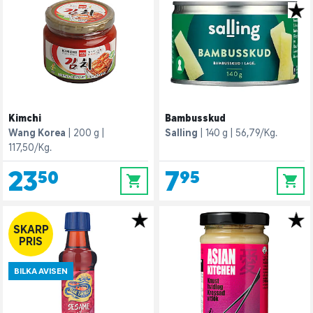
Kimchi
Bambusskud
Wang Korea
200 g
Salling
140 g
56,79/Kg.
117,50/Kg.
23,50
7,95
0
0
SKARP
PRIS
BILKA AVISEN