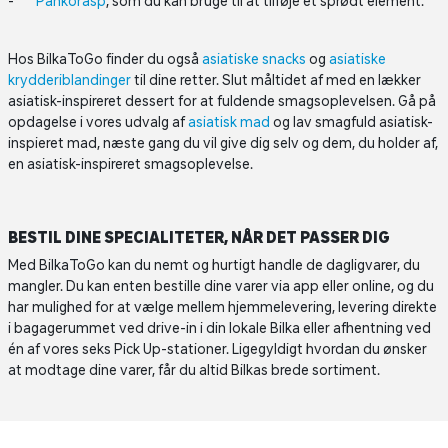
Pankorasp
, som du kan bruge til at tilføje et sprødt element.
Hos BilkaToGo finder du også
asiatiske snacks
og
asiatiske
krydderiblandinger
til dine retter. Slut måltidet af med en lækker
asiatisk-inspireret dessert for at fuldende smagsoplevelsen. Gå på
opdagelse i vores udvalg af
asiatisk mad
og lav smagfuld asiatisk-
inspieret mad, næste gang du vil give dig selv og dem, du holder af,
en asiatisk-inspireret smagsoplevelse.
BESTIL DINE SPECIALITETER, NÅR DET PASSER DIG
Med BilkaToGo kan du nemt og hurtigt handle de dagligvarer, du
mangler. Du kan enten bestille dine varer via app eller online, og du
har mulighed for at vælge mellem hjemmelevering, levering direkte
i bagagerummet ved drive-in i din lokale Bilka eller afhentning ved
én af vores seks Pick Up-stationer. Ligegyldigt hvordan du ønsker
at modtage dine varer, får du altid Bilkas brede sortiment.