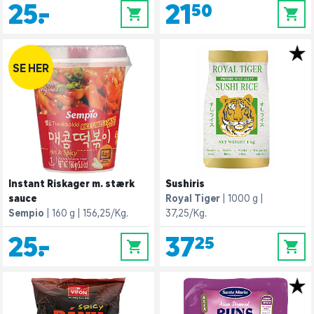
25,-
21,50
0
0
SE HER
Instant Riskager m. stærk
Sushiris
sauce
Royal Tiger
1000 g
Sempio
160 g
156,25/Kg.
37,25/Kg.
25,-
37,25
0
0