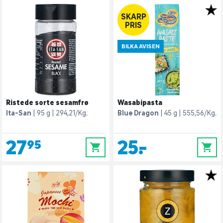
SKARP
PRIS
BILKA AVISEN
Ristede sorte sesamfrø
Wasabipasta
Ita-San
95 g
294,21/Kg.
Blue Dragon
45 g
555,56/Kg.
27,95
25,-
0
0