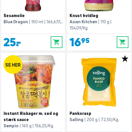
Sesamolie
Knust hvidløg
Blue Dragon
150 ml
166,67/L.
Asian Kitchen
110 g
154,09/Kg.
25,-
16,95
0
0
SE HER
Instant Riskager m. sød og
Pankorasp
stærk sauce
Salling
200 g
72,50/Kg.
Sempio
160 g
156,25/Kg.