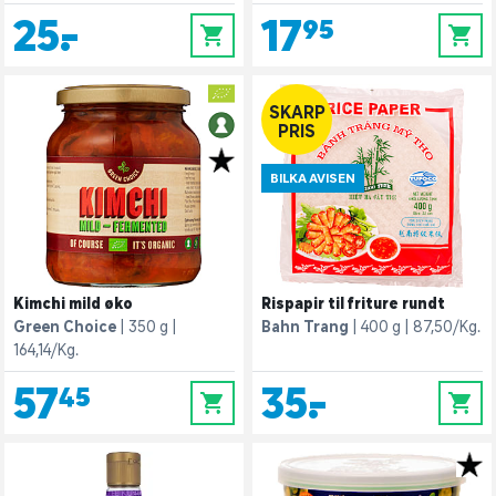
25,-
17,95
0
0
SKARP
PRIS
BILKA AVISEN
Kimchi mild øko
Rispapir til friture rundt
Green Choice
350 g
Bahn Trang
400 g
87,50/Kg.
164,14/Kg.
57,45
35,-
0
0