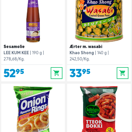
Sesamolie
Ærter m. wasabi
LEE KUM KEE
190 g
Khao Shong
140 g
278,68/Kg.
242,50/Kg.
52,95
33,95
0
0