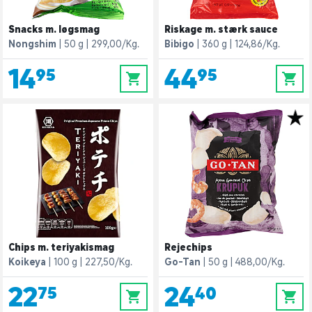
Snacks m. løgsmag
Riskage m. stærk sauce
Nongshim
50 g
299,00/Kg.
Bibigo
360 g
124,86/Kg.
14,95
44,95
0
0
Chips m. teriyakismag
Rejechips
Koikeya
100 g
227,50/Kg.
Go-Tan
50 g
488,00/Kg.
22,75
24,40
0
0