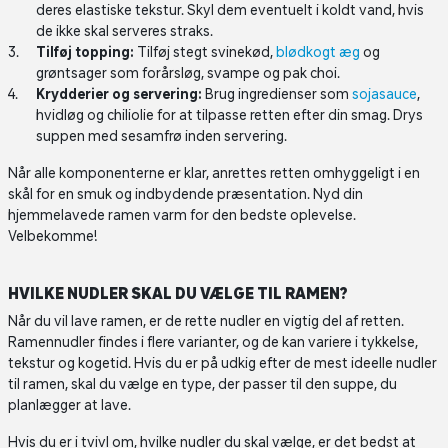
deres elastiske tekstur. Skyl dem eventuelt i koldt vand, hvis
de ikke skal serveres straks.
Tilføj topping:
Tilføj stegt svinekød,
blødkogt æg
og
grøntsager som forårsløg, svampe og pak choi.
Krydderier og servering:
Brug ingredienser som
sojasauce
,
hvidløg og chiliolie for at tilpasse retten efter din smag. Drys
suppen med sesamfrø inden servering.
Når alle komponenterne er klar, anrettes retten omhyggeligt i en
skål for en smuk og indbydende præsentation. Nyd din
hjemmelavede ramen varm for den bedste oplevelse.
Velbekomme!
HVILKE NUDLER SKAL DU VÆLGE TIL RAMEN?
Når du vil lave ramen, er de rette nudler en vigtig del af retten.
Ramennudler findes i flere varianter, og de kan variere i tykkelse,
tekstur og kogetid. Hvis du er på udkig efter de mest ideelle nudler
til ramen, skal du vælge en type, der passer til den suppe, du
planlægger at lave.
Hvis du er i tvivl om, hvilke nudler du skal vælge, er det bedst at