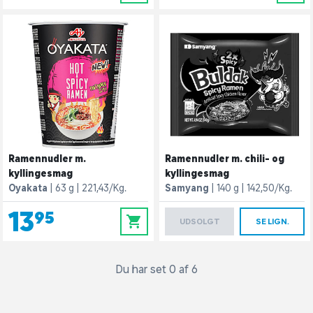
Ramennudler m.
Ramennudler m. chili- og
kyllingesmag
kyllingesmag
Oyakata
63 g
221,43/Kg.
Samyang
140 g
142,50/Kg.
13,95
0
UDSOLGT
SE LIGN.
Du har set 0 af 6