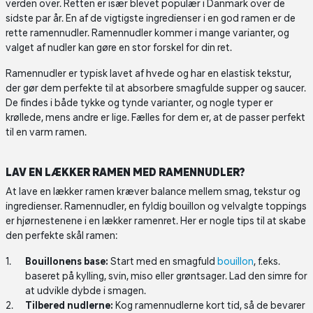
verden over. Retten er især blevet populær i Danmark over de
sidste par år. En af de vigtigste ingredienser i en god ramen er de
rette ramennudler. Ramennudler kommer i mange varianter, og
valget af nudler kan gøre en stor forskel for din ret.
Ramennudler er typisk lavet af hvede og har en elastisk tekstur,
der gør dem perfekte til at absorbere smagfulde supper og saucer.
De findes i både tykke og tynde varianter, og nogle typer er
krøllede, mens andre er lige. Fælles for dem er, at de passer perfekt
til en varm ramen.
LAV EN LÆKKER RAMEN MED RAMENNUDLER?
At lave en lækker ramen kræver balance mellem smag, tekstur og
ingredienser. Ramennudler, en fyldig bouillon og velvalgte toppings
er hjørnestenene i en lækker ramenret. Her er nogle tips til at skabe
den perfekte skål ramen:
Bouillonens base:
Start med en smagfuld
bouillon
, f.eks.
baseret på kylling, svin, miso eller grøntsager. Lad den simre for
at udvikle dybde i smagen.
Tilbered nudlerne:
Kog ramennudlerne kort tid, så de bevarer