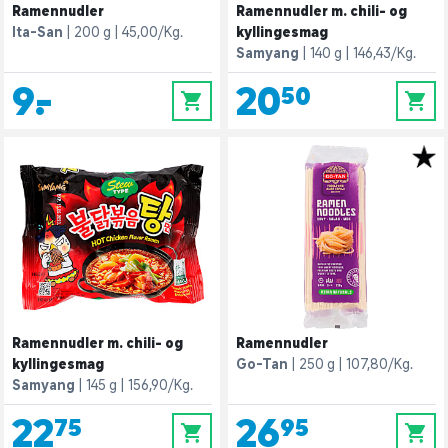
Ramennudler
Ramennudler m. chili- og
Ita-San
200 g
45,00/Kg.
kyllingesmag
Samyang
140 g
146,43/Kg.
9,-
20,50
0
0
Ramennudler m. chili- og
Ramennudler
kyllingesmag
Go-Tan
250 g
107,80/Kg.
Samyang
145 g
156,90/Kg.
22,75
26,95
0
0