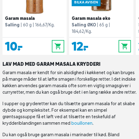
BILKA AVISEN
Garam masala
Garam masala øko
Salling
60 g
166,67/Kg.
Salling ØKO
65 g
184,62/Kg.
10,-
12,-
0
0
LAV MAD MED GARAM MASALA KRYDDERI
Garam masala er kendt for sin alsidighed i køkkenet og kan bruges
på mange måder til at løfte smagen i forskellige retter. I det indiske
køkken anvendes garam masala ofte som en vigtig smagsgiver i
curryretter, men du kan også bruge det i en lang række andre retter.
I supper og gryderetter
kan du tilsætte garam masala for at skabe
dybde og kompleksitet. For eksempel kan en simpel
grøntsagssuppe få et løft ved at tilsætte en teskefuld af
krydderiblandingen sammen med
bouillonen
.
Du kan også bruge garam masala i marinader til kød. Bland