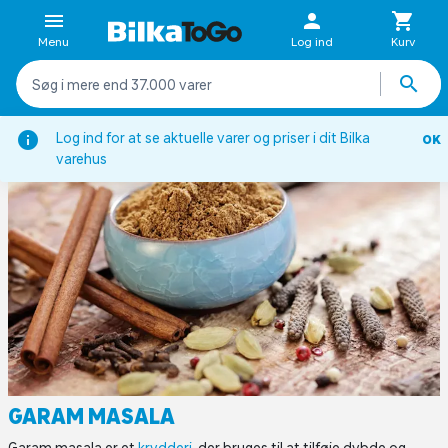
Menu
Log ind
Kurv
Viden om
Krydderi og krydderurtleksikon
Garam Masala
Log ind for at se aktuelle varer og priser i dit Bilka
OK
varehus
GARAM MASALA