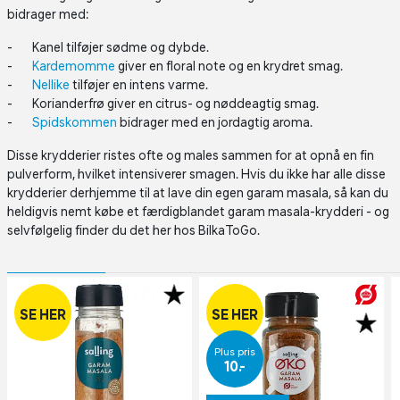
bidrager med:
Kanel tilføjer sødme og dybde.
Kardemomme
giver en floral note og en krydret smag.
Nellike
tilføjer en intens varme.
Korianderfrø giver en citrus- og nøddeagtig smag.
Spidskommen
bidrager med en jordagtig aroma.
Disse krydderier ristes ofte og males sammen for at opnå en fin
pulverform, hvilket intensiverer smagen. Hvis du ikke har alle disse
krydderier derhjemme til at lave din egen garam masala, så kan du
heldigvis nemt købe et færdigblandet garam masala-krydderi - og
selvfølgelig finder du det her hos BilkaToGo.
SE HER
SE HER
Plus pris
10,-