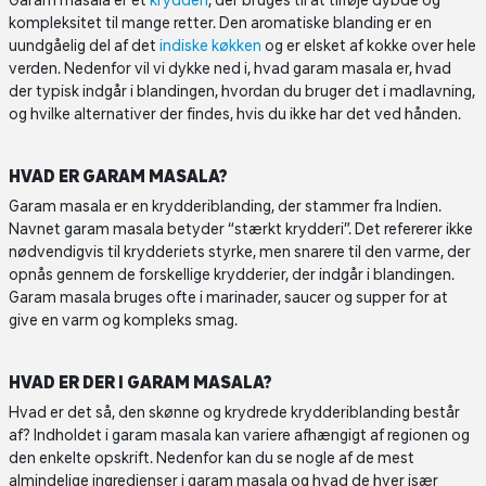
Garam masala er et
krydderi
, der bruges til at tilføje dybde og
kompleksitet til mange retter. Den aromatiske blanding er en
uundgåelig del af det
indiske køkken
og er elsket af kokke over hele
verden. Nedenfor vil vi dykke ned i, hvad garam masala er, hvad
der typisk indgår i blandingen, hvordan du bruger det i madlavning,
og hvilke alternativer der findes, hvis du ikke har det ved hånden.
HVAD ER GARAM MASALA?
Garam masala er en krydderiblanding, der stammer fra Indien.
Navnet garam masala betyder “stærkt krydderi”. Det refererer ikke
nødvendigvis til krydderiets styrke, men snarere til den varme, der
opnås gennem de forskellige krydderier, der indgår i blandingen.
Garam masala bruges ofte i marinader, saucer og supper for at
give en varm og kompleks smag.
HVAD ER DER I GARAM MASALA?
Hvad er det så, den skønne og krydrede krydderiblanding består
af? Indholdet i garam masala kan variere afhængigt af regionen og
den enkelte opskrift. Nedenfor kan du se nogle af de mest
almindelige ingredienser i garam masala og hvad de hver især