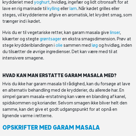
krydderiet med
yoghurt
, hvidløg, ingefær og lidt citronsaft for at
lave en rig marinade til
kylling
eller
lam
. Når kødet grilles eller
steges, vil krydderierne afgive en aromatisk, let krydret smag, som
trænger ind i kødet.
Hvis du er til vegetariske retter, kan garam masala give
linser
,
kikærter og stegte
grøntsager
en ekstra smagsdimension. Prøv at
stege krydderiblandingen i
olie
sammen med
løg
og hvidløg, inden
du tilsætter de øvrige ingredienser. Det kan være med til at
intensivere smagene.
HVAD KAN MAN ERSTATTE GARAM MASALA MED?
Hvis du ikke har garam masala til rådighed, kan du forsøge at lave
en alternativ behandling med de krydderier, du allerede har. En
simpel garam masala-erstatning kan være en blanding af kanel,
spidskommen og koriander. Selvom smagen ikke bliver helt den
samme, kan det give et godt udgangspunkt for at opnå en
lignende varme i retterne.
OPSKRIFTER MED GARAM MASALA