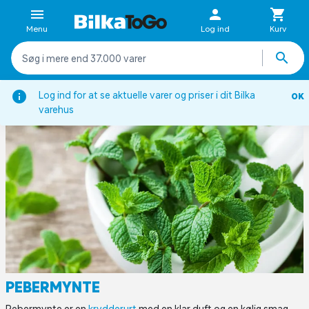
Menu
Log ind
Kurv
Viden om
Krydderi og krydderurtleksikon
Pebermynte
Log ind for at se aktuelle varer og priser i dit Bilka
OK
varehus
PEBERMYNTE