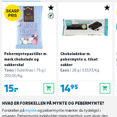
SKARP
PRIS
Pebermyntepastiller m.
Chokoladebar m.
mørk chokolade og
pebermynte u. tilsat
sukkerskal
sukker
Toms
Guld Knas
75 g
Easis
28 g
533,93/Kg.
200,00/Kg.
15,-
14,95
0
0
HVAD ER FORSKELLEN PÅ MYNTE OG PEBERMYNTE?
Forskellen på
mynte
og pebermynte mærker du tydeligst i
smagen. Pebermynte indeholder mere menthol, som giver den