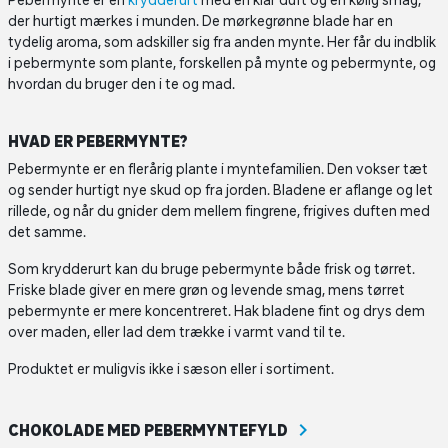
Pebermynte er en
krydderurt
med en klar duft og en kølig smag,
der hurtigt mærkes i munden. De mørkegrønne blade har en
tydelig aroma, som adskiller sig fra anden mynte. Her får du indblik
i pebermynte som plante, forskellen på mynte og pebermynte, og
hvordan du bruger den i te og mad.
HVAD ER PEBERMYNTE?
Pebermynte er en flerårig plante i myntefamilien. Den vokser tæt
og sender hurtigt nye skud op fra jorden. Bladene er aflange og let
rillede, og når du gnider dem mellem fingrene, frigives duften med
det samme.
Som krydderurt kan du bruge pebermynte både frisk og tørret.
Friske blade giver en mere grøn og levende smag, mens tørret
pebermynte er mere koncentreret. Hak bladene fint og drys dem
over maden, eller lad dem trække i varmt vand til te.
Produktet er muligvis ikke i sæson eller i sortiment.
CHOKOLADE MED PEBERMYNTEFYLD