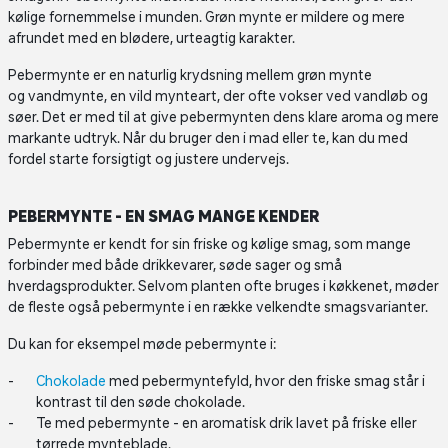
kølige fornemmelse i munden. Grøn mynte er mildere og mere
afrundet med en blødere, urteagtig karakter.
Pebermynte er en naturlig krydsning mellem grøn mynte
og vandmynte, en vild mynteart, der ofte vokser ved vandløb og
søer. Det er med til at give pebermynten dens klare aroma og mere
markante udtryk. Når du bruger den i mad eller te, kan du med
fordel starte forsigtigt og justere undervejs.
PEBERMYNTE - EN SMAG MANGE KENDER
Pebermynte er kendt for sin friske og kølige smag, som mange
forbinder med både drikkevarer, søde sager og små
hverdagsprodukter. Selvom planten ofte bruges i køkkenet, møder
de fleste også pebermynte i en række velkendte smagsvarianter.
Du kan for eksempel møde pebermynte i:
Chokolade
med pebermyntefyld, hvor den friske smag står i
kontrast til den søde chokolade.
Te med pebermynte - en aromatisk drik lavet på friske eller
tørrede mynteblade.