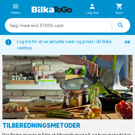
Menu
Log ind
Kurv
Forside
Inspiration
Viden om
Tilberedningsmetoder
Log ind for at se aktuelle varer og priser i dit Bilka
OK
varehus
TILBEREDNINGSMETODER