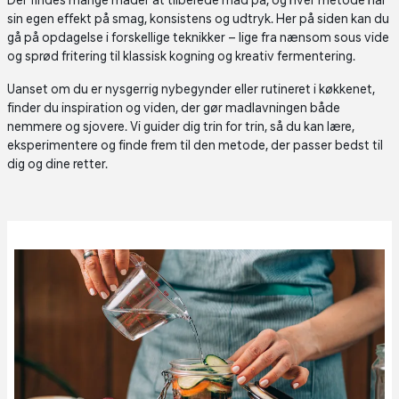
Der findes mange måder at tilberede mad på, og hver metode har
sin egen effekt på smag, konsistens og udtryk. Her på siden kan du
gå på opdagelse i forskellige teknikker – lige fra nænsom sous vide
og sprød fritering til klassisk kogning og kreativ fermentering.
Uanset om du er nysgerrig nybegynder eller rutineret i køkkenet,
finder du inspiration og viden, der gør madlavningen både
nemmere og sjovere. Vi guider dig trin for trin, så du kan lære,
eksperimentere og finde frem til den metode, der passer bedst til
dig og dine retter.