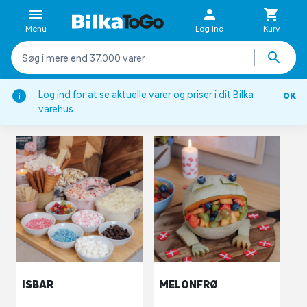
Menu
Log ind
Kurv
Forside
Inspiration
Opskrifter
Madhacks
Log ind for at se aktuelle varer og priser i dit Bilka
OK
varehus
MADHACKS OG -TRICKS
ISBAR
MELONFRØ