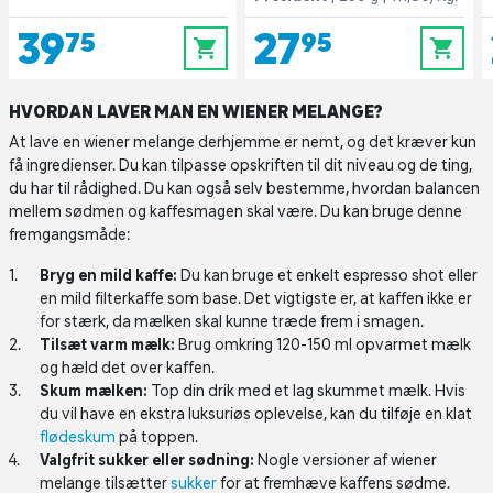
39,75
27,95
0
0
HVORDAN LAVER MAN EN WIENER MELANGE?
At lave en wiener melange derhjemme er nemt, og det kræver kun
få ingredienser. Du kan tilpasse opskriften til dit niveau og de ting,
du har til rådighed. Du kan også selv bestemme, hvordan balancen
mellem sødmen og kaffesmagen skal være. Du kan bruge denne
fremgangsmåde:
Bryg en mild kaffe:
Du kan bruge et enkelt espresso shot eller
en mild filterkaffe som base. Det vigtigste er, at kaffen ikke er
for stærk, da mælken skal kunne træde frem i smagen.
Tilsæt varm mælk:
Brug omkring 120-150 ml opvarmet mælk
og hæld det over kaffen.
Skum mælken:
Top din drik med et lag skummet mælk. Hvis
du vil have en ekstra luksuriøs oplevelse, kan du tilføje en klat
flødeskum
på toppen.
Valgfrit sukker eller sødning:
Nogle versioner af wiener
melange tilsætter
sukker
for at fremhæve kaffens sødme.