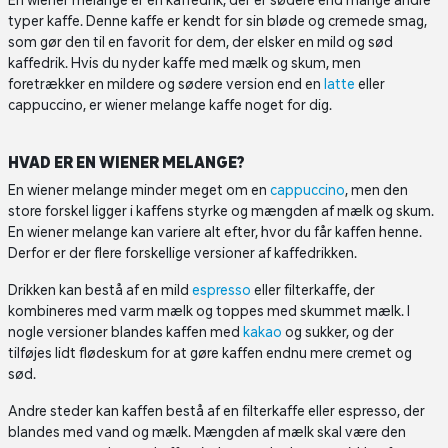
En wiener melange er en kaffedrik, der er sødere end mange andre
typer kaffe. Denne kaffe er kendt for sin bløde og cremede smag,
som gør den til en favorit for dem, der elsker en mild og sød
kaffedrik. Hvis du nyder kaffe med mælk og skum, men
foretrækker en mildere og sødere version end en
latte
eller
cappuccino, er wiener melange kaffe noget for dig.
HVAD ER EN WIENER MELANGE?
En wiener melange minder meget om en
cappuccino
, men den
store forskel ligger i kaffens styrke og mængden af mælk og skum.
En wiener melange kan variere alt efter, hvor du får kaffen henne.
Derfor er der flere forskellige versioner af kaffedrikken.
Drikken kan bestå af en mild
espresso
eller filterkaffe, der
kombineres med varm mælk og toppes med skummet mælk. I
nogle versioner blandes kaffen med
kakao
og sukker, og der
tilføjes lidt flødeskum for at gøre kaffen endnu mere cremet og
sød.
Andre steder kan kaffen bestå af en filterkaffe eller espresso, der
blandes med vand og mælk. Mængden af mælk skal være den