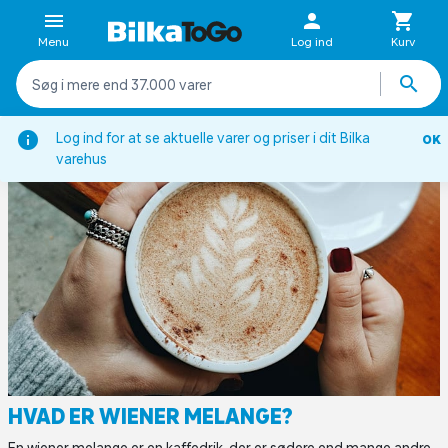
Menu
Log ind
Kurv
tion
Viden om
Kaffeordbog
Hvad er wiener melange?
Log ind for at se aktuelle varer og priser i dit Bilka
OK
varehus
HVAD ER WIENER MELANGE?