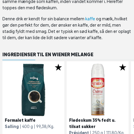
samme mængde som kaffen, inden vandet kommer i. Herefter
toppes den med flødeskum.
Denne drik er kendt for sin balance mellem
kaffe
og mælk, hvilket
gør den perfekt for dem, der ønsker en kaffe, der er mild, men
stadig fyldt med smag. Det er typisk en sød kaffe, så den er oplagt
til dem, der kan lide de lidt sødere varianter af kaffe.
INGREDIENSER TIL EN WIENER MELANGE
Formalet kaffe
Flødeskum 35% fedt u.
Salling
400 g
99,38/Kg.
tilsat sukker
Président
250 g
111,80/Kg.