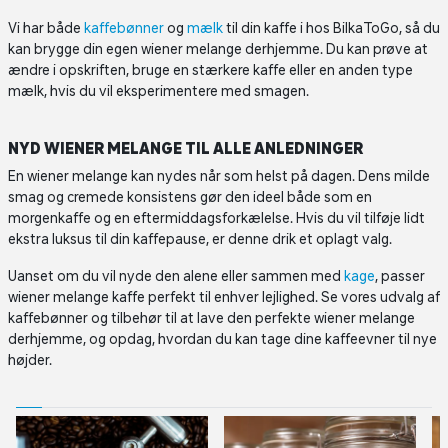
Vi har både
kaffebønner
og
mælk
til din kaffe i hos BilkaToGo, så du
kan brygge din egen wiener melange derhjemme. Du kan prøve at
ændre i opskriften, bruge en stærkere kaffe eller en anden type
mælk, hvis du vil eksperimentere med smagen.
NYD WIENER MELANGE TIL ALLE ANLEDNINGER
En wiener melange kan nydes når som helst på dagen. Dens milde
smag og cremede konsistens gør den ideel både som en
morgenkaffe og en eftermiddagsforkælelse. Hvis du vil tilføje lidt
ekstra luksus til din kaffepause, er denne drik et oplagt valg.
Uanset om du vil nyde den alene eller sammen med
kage
, passer
wiener melange kaffe perfekt til enhver lejlighed. Se vores udvalg af
kaffebønner og tilbehør til at lave den perfekte wiener melange
derhjemme, og opdag, hvordan du kan tage dine kaffeevner til nye
højder.