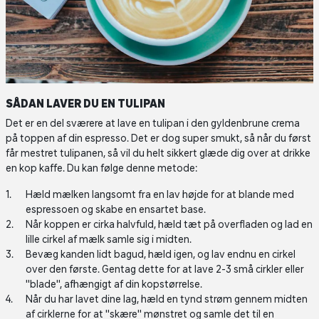
SÅDAN LAVER DU EN TULIPAN
Det er en del sværere at lave en tulipan i den gyldenbrune crema
på toppen af din espresso. Det er dog super smukt, så når du først
får mestret tulipanen, så vil du helt sikkert glæde dig over at drikke
en kop kaffe. Du kan følge denne metode:
Hæld mælken langsomt fra en lav højde for at blande med
espressoen og skabe en ensartet base.
Når koppen er cirka halvfuld, hæld tæt på overfladen og lad en
lille cirkel af mælk samle sig i midten.
Bevæg kanden lidt bagud, hæld igen, og lav endnu en cirkel
over den første. Gentag dette for at lave 2-3 små cirkler eller
"blade", afhængigt af din kopstørrelse.
Når du har lavet dine lag, hæld en tynd strøm gennem midten
af cirklerne for at "skære" mønstret og samle det til en