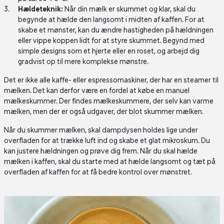
Hældeteknik:
Når din mælk er skummet og klar, skal du
begynde at hælde den langsomt i midten af kaffen. For at
skabe et mønster, kan du ændre hastigheden på hældningen
eller vippe koppen lidt for at styre skummet. Begynd med
simple designs som et hjerte eller en roset, og arbejd dig
gradvist op til mere komplekse mønstre.
Det er ikke alle kaffe- eller espressomaskiner, der har en steamer til
mælken. Det kan derfor være en fordel at købe en manuel
mælkeskummer. Der findes mælkeskummere, der selv kan varme
mælken, men der er også udgaver, der blot skummer mælken.
Når du skummer mælken, skal dampdysen holdes lige under
overfladen for at trække luft ind og skabe et glat mikroskum. Du
kan justere hældningen og prøve dig frem. Når du skal hælde
mælken i kaffen, skal du starte med at hælde langsomt og tæt på
overfladen af kaffen for at få bedre kontrol over mønstret.