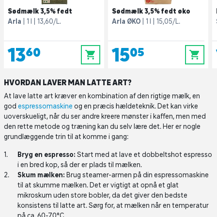
Sødmælk 3,5% fedt
Sødmælk 3,5% fedt øko
Arla
1 l
13,60/L.
Arla ØKO
1 l
15,05/L.
13,60
15,05
0
0
HVORDAN LAVER MAN LATTE ART?
At lave latte art kræver en kombination af den rigtige mælk, en
god
espressomaskine
og en præcis hældeteknik. Det kan virke
uoverskueligt, når du ser andre kreere mønster i kaffen, men med
den rette metode og træning kan du selv lære det. Her er nogle
grundlæggende trin til at komme i gang:
Bryg en espresso:
Start med at lave et dobbeltshot espresso
i en bred kop, så der er plads til mælken.
Skum mælken:
Brug steamer-armen på din espressomaskine
til at skumme mælken. Det er vigtigt at opnå et glat
mikroskum uden store bobler, da det giver den bedste
konsistens til latte art. Sørg for, at mælken når en temperatur
på ca. 60-70°C.