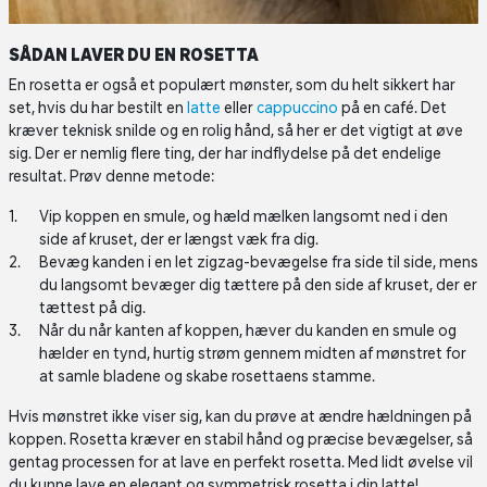
SÅDAN LAVER DU EN ROSETTA
En rosetta er også et populært mønster, som du helt sikkert har
set, hvis du har bestilt en
latte
eller
cappuccino
på en café. Det
kræver teknisk snilde og en rolig hånd, så her er det vigtigt at øve
sig. Der er nemlig flere ting, der har indflydelse på det endelige
resultat. Prøv denne metode:
Vip koppen en smule, og hæld mælken langsomt ned i den
side af kruset, der er længst væk fra dig.
Bevæg kanden i en let zigzag-bevægelse fra side til side, mens
du langsomt bevæger dig tættere på den side af kruset, der er
tættest på dig.
Når du når kanten af koppen, hæver du kanden en smule og
hælder en tynd, hurtig strøm gennem midten af mønstret for
at samle bladene og skabe rosettaens stamme.
Hvis mønstret ikke viser sig, kan du prøve at ændre hældningen på
koppen. Rosetta kræver en stabil hånd og præcise bevægelser, så
gentag processen for at lave en perfekt rosetta. Med lidt øvelse vil
du kunne lave en elegant og symmetrisk rosetta i din latte!