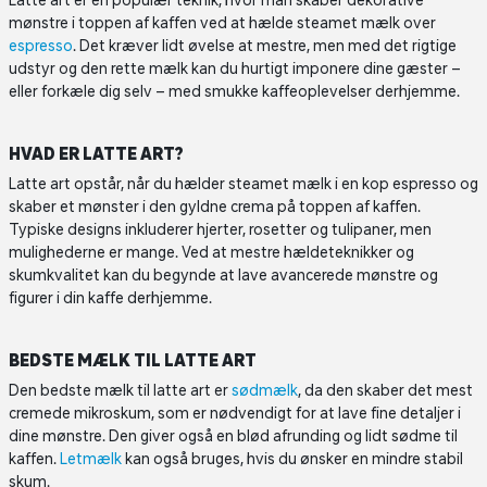
Latte art er en populær teknik, hvor man skaber dekorative
mønstre i toppen af kaffen ved at hælde steamet mælk over
espresso
. Det kræver lidt øvelse at mestre, men med det rigtige
udstyr og den rette mælk kan du hurtigt imponere dine gæster –
eller forkæle dig selv – med smukke kaffeoplevelser derhjemme.
HVAD ER LATTE ART?
Latte art opstår, når du hælder steamet mælk i en kop espresso og
skaber et mønster i den gyldne crema på toppen af kaffen.
Typiske designs inkluderer hjerter, rosetter og tulipaner, men
mulighederne er mange. Ved at mestre hældeteknikker og
skumkvalitet kan du begynde at lave avancerede mønstre og
figurer i din kaffe derhjemme.
BEDSTE MÆLK TIL LATTE ART
Den bedste mælk til latte art er
sødmælk
, da den skaber det mest
cremede mikroskum, som er nødvendigt for at lave fine detaljer i
dine mønstre. Den giver også en blød afrunding og lidt sødme til
kaffen.
Letmælk
kan også bruges, hvis du ønsker en mindre stabil
skum.