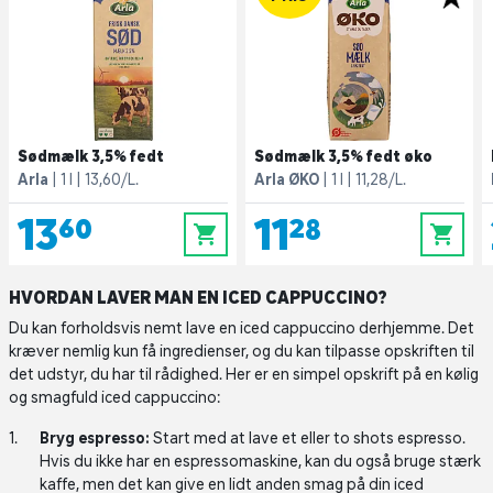
Sødmælk 3,5% fedt
Sødmælk 3,5% fedt øko
Arla
1 l
13,60/L.
Arla ØKO
1 l
11,28/L.
13,60
11,28
0
0
HVORDAN LAVER MAN EN ICED CAPPUCCINO?
Du kan forholdsvis nemt lave en iced cappuccino derhjemme. Det
kræver nemlig kun få ingredienser, og du kan tilpasse opskriften til
det udstyr, du har til rådighed. Her er en simpel opskrift på en kølig
og smagfuld iced cappuccino:
Bryg espresso:
Start med at lave et eller to shots espresso.
Hvis du ikke har en espressomaskine, kan du også bruge stærk
kaffe, men det kan give en lidt anden smag på din iced