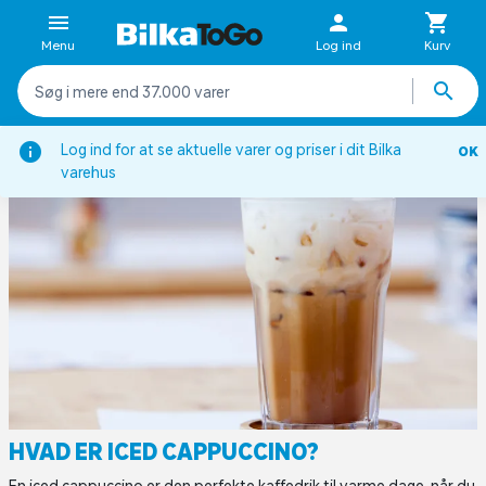
Menu
Log ind
Kurv
tion
Viden om
Kaffeordbog
Hvad er iced cappuccino?
Log ind for at se aktuelle varer og priser i dit Bilka
OK
varehus
HVAD ER ICED CAPPUCCINO?