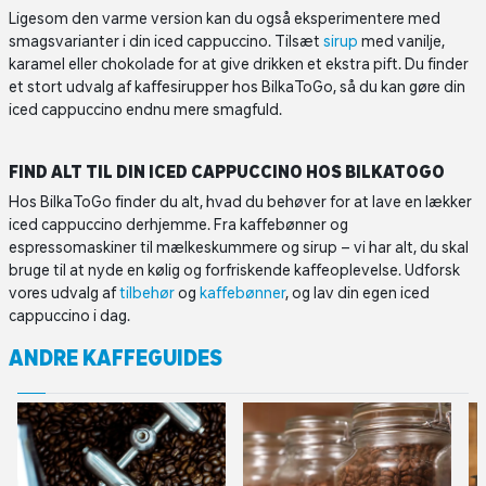
Ligesom den varme version kan du også eksperimentere med
smagsvarianter i din iced cappuccino. Tilsæt
sirup
med vanilje,
karamel eller chokolade for at give drikken et ekstra pift. Du finder
et stort udvalg af kaffesirupper hos BilkaToGo, så du kan gøre din
iced cappuccino endnu mere smagfuld.
FIND ALT TIL DIN ICED CAPPUCCINO HOS BILKATOGO
Hos BilkaToGo finder du alt, hvad du behøver for at lave en lækker
iced cappuccino derhjemme. Fra kaffebønner og
espressomaskiner til mælkeskummere og sirup – vi har alt, du skal
bruge til at nyde en kølig og forfriskende kaffeoplevelse. Udforsk
vores udvalg af
tilbehør
og
kaffebønner
, og lav din egen iced
cappuccino i dag.
ANDRE KAFFEGUIDES