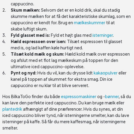
cappuccino.
Skum mælken:
Selvom det er en kold drik, skal du stadig
skumme mælken for at få det karakteristiske skumlag, som en
cappuccino er kendt for. Brug en
mælkeskummer
til at
skabe luftigt skum.
Fyld glasset med is:
Fyld et højt glas med
isterninger
.
Hæld espressoen over isen:
Tilsæt espressoen til glasset
med is, og lad kaffen køle hurtigt ned.
Tilsæt kold mælk og skum:
Hæld kold mælk over espressoen
og afslut med et flot lag mælkeskum på toppen for den
ultimative iced cappuccino-oplevelse.
Pynt og nyd:
Hvis du vil, kan du drysse lidt
kakaopulver
eller
kanel på toppen af skummet for ekstra smag. Din ice
cappuccino er nu klar til at blive serveret.
Hos BilkaToGo finder du både
espressomaskiner
og -
bønner
, så du
kan lave den perfekte iced cappuccino. Du kan bruge mælk eller
plantedrik
afhængigt af dine præferencer. Hvis du synes, at din
iced cappuccino bliver tynd, når isterningerne smelter, kan du lave
isterninger på kaffe. Så får du mere kaffesmag, når isterningerne
smelter.