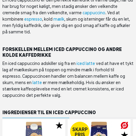
En iced cappuccino er den perfekte kaffedrik til varme dage, når du
har brug for noget køligt, men stadig ønsker den velkendte
cremede smag fra den velkendte, varme
cappuccino
. Ved at
kombinere
espresso
, kold
mælk
, skum og isterninger får du en let,
men fyldig kaffedrik, der giver dig en god smag af kaffe og afkøler
på samme tid.
FORSKELLEN MELLEM ICED CAPPUCCINO OG ANDRE
KOLDE KAFFEDRIKKE
En iced cappuccino adskiller sig fra en
iced latte
ved at have et tykt
lag af mælkeskum på toppen og mindre mælk i forhold til
espresso. Cappuccinoen handler om balancen mellem kaffe og
skum, mens en
latte
er mere mælkeholdig. Hvis du ønsker en
stærkere kaffeoplevelse med en let cremet konsistens, er iced
cappuccino det perfekte valg.
INGREDIENSER TIL EN ICED CAPPUCCINO
SKARP
PRIS