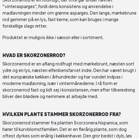
Skorzonerrod er en rodfrugt, der ofte går under navnet
"vinterasparges", fordi dens konsistens og anvendelse i
madlavningen minder om grønne asparges. Den lange, mørkebrune
rod gemmer på en lys, fast kerne, som kan bruges i mange
forskellige slags retter.
Produktet er muligvis ikke i sæson eller i sortiment.
HVAD ER SKORZONERROD?
Skorzonerrod er en aflang rodfrugt med mørkebrunt, næsten sort
ydre og en lys, næsten elfenbensfarvet indre. Den har været brugt i
det europæiske køkken i århundreder og har vundet indpas i
moderne madlavning, især i vintermånederne. I rå form er
skorzonerrod fast og lidt sej i konsistensen, men efter tilberedning
bliver den blødere og nemmere at arbejde med.
HVILKEN PLANTE STAMMER SKORZONERROD FRA?
Skorzonerrod stammer fra planten Scorzonera hispanica, som
hører til kurvblomstfamilien. Det er en flerårig plante, som dog
oftest dyrkes som enårig i køkkenhaver. Den gror bedst i dyb, løs