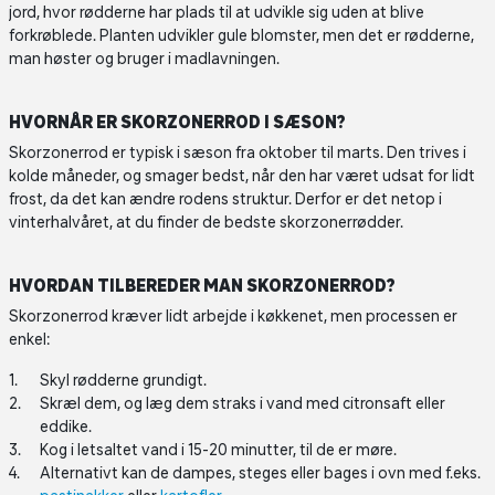
jord, hvor rødderne har plads til at udvikle sig uden at blive
forkrøblede. Planten udvikler gule blomster, men det er rødderne,
man høster og bruger i madlavningen.
HVORNÅR ER SKORZONERROD I SÆSON?
Skorzonerrod er typisk i sæson fra oktober til marts. Den trives i
kolde måneder, og smager bedst, når den har været udsat for lidt
frost, da det kan ændre rodens struktur. Derfor er det netop i
vinterhalvåret, at du finder de bedste skorzonerrødder.
HVORDAN TILBEREDER MAN SKORZONERROD?
Skorzonerrod kræver lidt arbejde i køkkenet, men processen er
enkel:
Skyl rødderne grundigt.
Skræl dem, og læg dem straks i vand med citronsaft eller
eddike.
Kog i letsaltet vand i 15-20 minutter, til de er møre.
Alternativt kan de dampes, steges eller bages i ovn med f.eks.