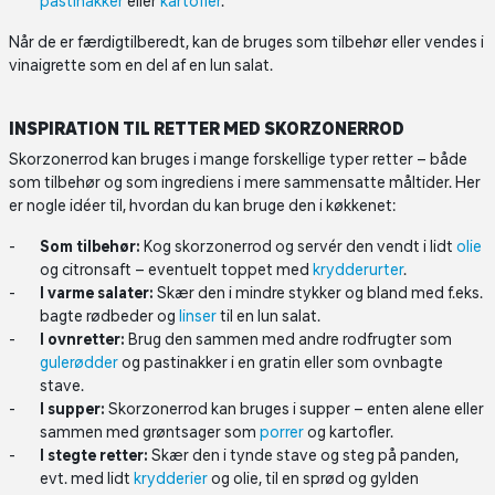
pastinakker
eller
kartofler
.
Når de er færdigtilberedt, kan de bruges som tilbehør eller vendes i
vinaigrette som en del af en lun salat.
INSPIRATION TIL RETTER MED SKORZONERROD
Skorzonerrod kan bruges i mange forskellige typer retter – både
som tilbehør og som ingrediens i mere sammensatte måltider. Her
er nogle idéer til, hvordan du kan bruge den i køkkenet:
Som tilbehør:
Kog skorzonerrod og servér den vendt i lidt
olie
og citronsaft – eventuelt toppet med
krydderurter
.
I varme salater:
Skær den i mindre stykker og bland med f.eks.
bagte rødbeder og
linser
til en lun salat.
I ovnretter:
Brug den sammen med andre rodfrugter som
gulerødder
og pastinakker i en gratin eller som ovnbagte
stave.
I supper:
Skorzonerrod kan bruges i supper – enten alene eller
sammen med grøntsager som
porrer
og kartofler.
I stegte retter:
Skær den i tynde stave og steg på panden,
evt. med lidt
krydderier
og olie, til en sprød og gylden