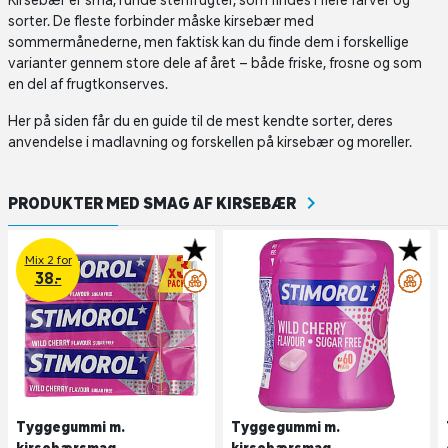
Kirsebær er små, runde stenfrugter, som findes i flere farver og
sorter. De fleste forbinder måske kirsebær med
sommermånederne, men faktisk kan du finde dem i forskellige
varianter gennem store dele af året – både friske, frosne og som
en del af frugtkonserves.
Her på siden får du en guide til de mest kendte sorter, deres
anvendelse i madlavning og forskellen på kirsebær og moreller.
PRODUKTER MED SMAG AF KIRSEBÆR
Mix 2 for
38.-
Tyggegummi m.
Tyggegummi m.