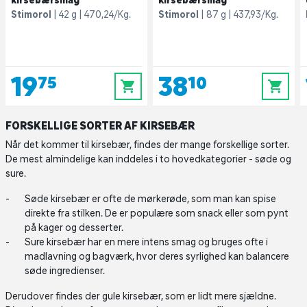
kirsebærsmag
kirsebærsmag
Stimorol
42 g
470,24/Kg.
Stimorol
87 g
437,93/Kg.
19,75
38,10
0
0
FORSKELLIGE SORTER AF KIRSEBÆR
Når det kommer til kirsebær, findes der mange forskellige sorter.
De mest almindelige kan inddeles i to hovedkategorier - søde og
sure.
Søde kirsebær er ofte de mørkerøde, som man kan spise
direkte fra stilken. De er populære som snack eller som pynt
på kager og desserter.
Sure kirsebær har en mere intens smag og bruges ofte i
madlavning og bagværk, hvor deres syrlighed kan balancere
søde ingredienser.
Derudover findes der gule kirsebær, som er lidt mere sjældne.