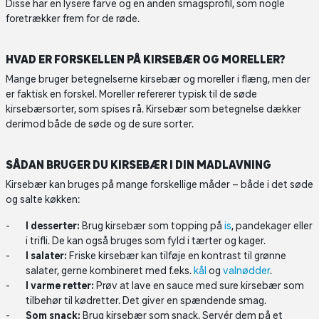
Disse har en lysere farve og en anden smagsprofil, som nogle
foretrækker frem for de røde.
HVAD ER FORSKELLEN PÅ KIRSEBÆR OG MORELLER?
Mange bruger betegnelserne kirsebær og moreller i flæng, men der
er faktisk en forskel. Moreller refererer typisk til de søde
kirsebærsorter, som spises rå. Kirsebær som betegnelse dækker
derimod både de søde og de sure sorter.
SÅDAN BRUGER DU KIRSEBÆR I DIN MADLAVNING
Kirsebær kan bruges på mange forskellige måder – både i det søde
og salte køkken:
I desserter:
Brug kirsebær som topping på
is
, pandekager eller
i trifli. De kan også bruges som fyld i tærter og kager.
I salater:
Friske kirsebær kan tilføje en kontrast til grønne
salater, gerne kombineret med f.eks.
kål
og
valnødder
.
I varme retter:
Prøv at lave en sauce med sure kirsebær som
tilbehør til kødretter. Det giver en spændende smag.
Som snack:
Brug kirsebær som snack. Servér dem på et