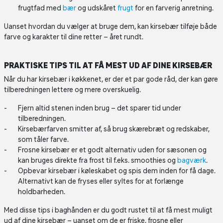
frugtfad med
bær
og udskåret
frugt
for en farverig anretning.
Uanset hvordan du vælger at bruge dem, kan kirsebær tilføje både
farve og karakter til dine retter – året rundt.
PRAKTISKE TIPS TIL AT FÅ MEST UD AF DINE KIRSEBÆR
Når du har kirsebær i køkkenet, er der et par gode råd, der kan gøre
tilberedningen lettere og mere overskuelig.
Fjern altid stenen inden brug – det sparer tid under
tilberedningen.
Kirsebærfarven smitter af, så brug skærebræt og redskaber,
som tåler farve.
Frosne kirsebær er et godt alternativ uden for sæsonen og
kan bruges direkte fra frost til f.eks. smoothies og
bagværk
.
Opbevar kirsebær i køleskabet og spis dem inden for få dage.
Alternativt kan de fryses eller syltes for at forlænge
holdbarheden.
Med disse tips i baghånden er du godt rustet til at få mest muligt
ud af dine kirsebær – uanset om de er friske, frosne eller