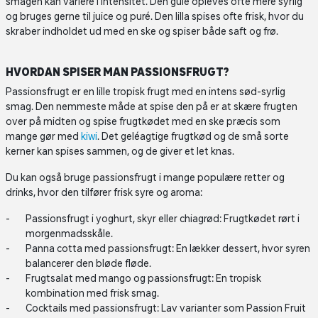
smagen kan variere i intensitet. Den gule opleves ofte mere syrlig
og bruges gerne til juice og puré. Den lilla spises ofte frisk, hvor du
skraber indholdet ud med en ske og spiser både saft og frø.
HVORDAN SPISER MAN PASSIONSFRUGT?
Passionsfrugt er en lille tropisk frugt med en intens sød-syrlig
smag. Den nemmeste måde at spise den på er at skære frugten
over på midten og spise frugtkødet med en ske præcis som
mange gør med
kiwi
. Det geléagtige frugtkød og de små sorte
kerner kan spises sammen, og de giver et let knas.
Du kan også bruge passionsfrugt i mange populære retter og
drinks, hvor den tilfører frisk syre og aroma:
Passionsfrugt i yoghurt, skyr eller chiagrød: Frugtkødet rørt i
morgenmadsskåle.
Panna cotta med passionsfrugt: En lækker dessert, hvor syren
balancerer den bløde fløde.
Frugtsalat med mango og passionsfrugt: En tropisk
kombination med frisk smag.
Cocktails med passionsfrugt: Lav varianter som Passion Fruit