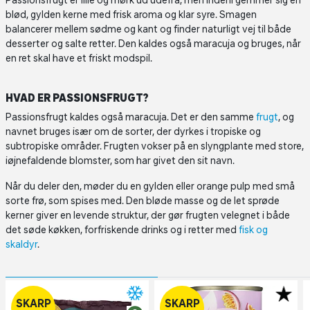
Passionsfrugt er lille og mørk ud udefra, men indeni gemmer sig en
blød, gylden kerne med frisk aroma og klar syre. Smagen
balancerer mellem sødme og kant og finder naturligt vej til både
desserter og salte retter. Den kaldes også maracuja og bruges, når
en ret skal have et friskt modspil.
HVAD ER PASSIONSFRUGT?
Passionsfrugt kaldes også maracuja. Det er den samme
frugt
, og
navnet bruges især om de sorter, der dyrkes i tropiske og
subtropiske områder. Frugten vokser på en slyngplante med store,
iøjnefaldende blomster, som har givet den sit navn.
Når du deler den, møder du en gylden eller orange pulp med små
sorte frø, som spises med. Den bløde masse og de let sprøde
kerner giver en levende struktur, der gør frugten velegnet i både
det søde køkken, forfriskende drinks og i retter med
fisk og
skaldyr
.
SKARP
SKARP