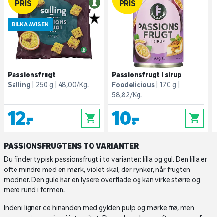
PRIS
PRIS
BILKA AVISEN
Passionsfrugt
Passionsfrugt i sirup
Salling
250 g
48,00/Kg.
Foodelicious
170 g
58,82/Kg.
12,-
10,-
0
0
PASSIONSFRUGTENS TO VARIANTER
Du finder typisk passionsfrugt i to varianter: lilla og gul. Den lilla er
ofte mindre med en mørk, violet skal, der rynker, når frugten
modner. Den gule har en lysere overflade og kan virke større og
mere rund i formen.
Indeni ligner de hinanden med gylden pulp og mørke frø, men