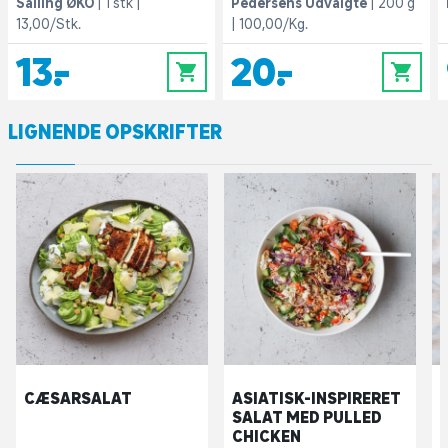
Salling ØKO
1 stk
Pedersens Udvalgte
200 g
13,00/Stk.
100,00/Kg.
13,-
20,-
0
0
LIGNENDE OPSKRIFTER
CÆSARSALAT
ASIATISK-INSPIRERET
SALAT MED PULLED
CHICKEN