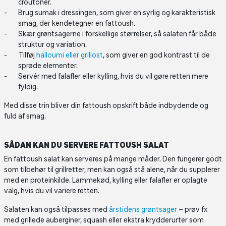
croutoner.
Brug sumak i dressingen, som giver en syrlig og karakteristisk
smag, der kendetegner en fattoush.
Skær grøntsagerne i forskellige størrelser, så salaten får både
struktur og variation.
Tilføj
halloumi eller grillost
, som giver en god kontrast til de
sprøde elementer.
Servér med falafler eller kylling, hvis du vil gøre retten mere
fyldig.
Med disse trin bliver din fattoush opskrift både indbydende og
fuld af smag.
SÅDAN KAN DU SERVERE FATTOUSH SALAT
En fattoush salat kan serveres på mange måder. Den fungerer godt
som tilbehør til grillretter, men kan også stå alene, når du supplerer
med en proteinkilde. Lammekød, kylling eller falafler er oplagte
valg, hvis du vil variere retten.
Salaten kan også tilpasses med
årstidens grøntsager
– prøv fx
med grillede auberginer, squash eller ekstra krydderurter som