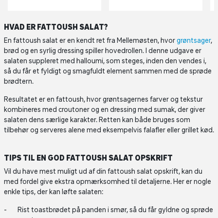
HVAD ER FATTOUSH SALAT?
En fattoush salat er en kendt ret fra Mellemøsten, hvor
grøntsager
,
brød og en syrlig dressing spiller hovedrollen. I denne udgave er
salaten suppleret med halloumi, som steges, inden den vendes i,
så du får et fyldigt og smagfuldt element sammen med de sprøde
brødtern.
Resultatet er en fattoush, hvor grøntsagernes farver og tekstur
kombineres med croutoner og en dressing med sumak, der giver
salaten dens særlige karakter. Retten kan både bruges som
tilbehør og serveres alene med eksempelvis falafler eller grillet kød.
TIPS TIL EN GOD FATTOUSH SALAT OPSKRIFT
Vil du have mest muligt ud af din fattoush salat opskrift, kan du
med fordel give ekstra opmærksomhed til detaljerne. Her er nogle
enkle tips, der kan løfte salaten:
Rist toastbrødet på panden i smør, så du får gyldne og sprøde