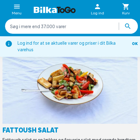
Menu
Log ind
Kurv
er
Aftensmad
Måltidssalater og bowls
Fattoush salat
Log ind for at se aktuelle varer og priser i dit Bilka
OK
varehus
FATTOUSH SALAT