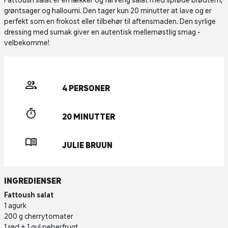
Fattoush salat er en lækker og farverig salat med sprøde brødtern,
grøntsager og halloumi. Den tager kun 20 minutter at lave og er
perfekt som en frokost eller tilbehør til aftensmaden. Den syrlige
dressing med sumak giver en autentisk mellemøstlig smag -
velbekomme!
4 PERSONER
20 MINUTTER
JULIE BRUUN
INGREDIENSER
Fattoush salat
1 agurk
200 g cherrytomater
1 rød + 1 gul peberfrugt