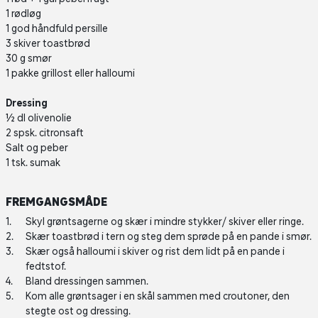
1 rødløg
1 god håndfuld persille
3 skiver toastbrød
30 g smør
1 pakke grillost eller halloumi
Dressing
½ dl olivenolie
2 spsk. citronsaft
Salt og peber
1 tsk. sumak
FREMGANGSMÅDE
Skyl grøntsagerne og skær i mindre stykker/ skiver eller ringe.
Skær toastbrød i tern og steg dem sprøde på en pande i smør.
Skær også halloumi i skiver og rist dem lidt på en pande i
fedtstof.
Bland dressingen sammen.
Kom alle grøntsager i en skål sammen med croutoner, den
stegte ost og dressing.