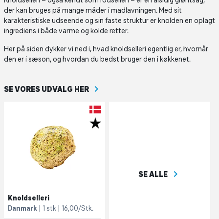
Knoldselleri – også kendt som rodselleri – er en alsidig grøntsag,
der kan bruges på mange måder i madlavningen. Med sit
karakteristiske udseende og sin faste struktur er knolden en oplagt
ingrediens i både varme og kolde retter.
Her på siden dykker vi ned i, hvad knoldselleri egentlig er, hvornår
den er i sæson, og hvordan du bedst bruger den i køkkenet.
SE VORES UDVALG HER
navigate_next
SE ALLE
Knoldselleri
Danmark
1 stk
16,00/Stk.