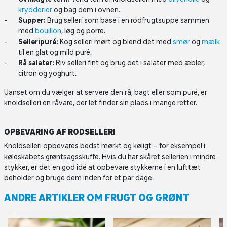
krydderier
og bag dem i ovnen.
Supper:
Brug selleri som base i en rodfrugtsuppe sammen
med
bouillon
, løg og porre.
Selleripuré:
Kog selleri mørt og blend det med
smør
og
mælk
til en glat og mild puré.
Rå salater:
Riv selleri fint og brug det i salater med æbler,
citron og yoghurt.
Uanset om du vælger at servere den rå, bagt eller som puré, er
knoldselleri en råvare, der let finder sin plads i mange retter.
OPBEVARING AF RODSELLERI
Knoldselleri opbevares bedst mørkt og køligt – for eksempel i
køleskabets grøntsagsskuffe. Hvis du har skåret sellerien i mindre
stykker, er det en god idé at opbevare stykkerne i en lufttæt
beholder og bruge dem inden for et par dage.
ANDRE ARTIKLER OM FRUGT OG GRØNT