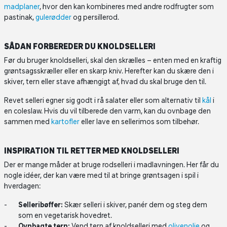
madplaner
, hvor den kan kombineres med andre rodfrugter som
pastinak,
gulerødder
og persillerod.
SÅDAN FORBEREDER DU KNOLDSELLERI
Før du bruger knoldselleri, skal den skrælles – enten med en kraftig
grøntsagsskræller eller en skarp kniv. Herefter kan du skære den i
skiver, tern eller stave afhængigt af, hvad du skal bruge den til.
Revet selleri egner sig godt i rå salater eller som alternativ til
kål
i
en coleslaw. Hvis du vil tilberede den varm, kan du ovnbage den
sammen med
kartofler
eller lave en sellerimos som tilbehør.
INSPIRATION TIL RETTER MED KNOLDSELLERI
Der er mange måder at bruge rodselleri i madlavningen. Her får du
nogle idéer, der kan være med til at bringe grøntsagen i spil i
hverdagen:
Selleribøffer:
Skær selleri i skiver, panér dem og steg dem
som en vegetarisk hovedret.
Ovnbagte tern:
Vend tern af knoldselleri med
olivenolie
og