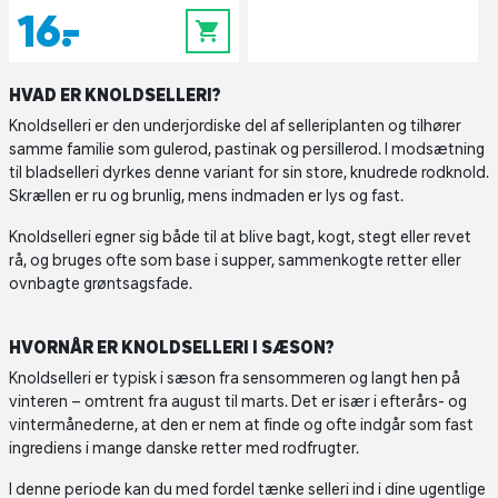
16,-
0
HVAD ER KNOLDSELLERI?
Knoldselleri er den underjordiske del af selleriplanten og tilhører
samme familie som gulerod, pastinak og persillerod. I modsætning
til bladselleri dyrkes denne variant for sin store, knudrede rodknold.
Skrællen er ru og brunlig, mens indmaden er lys og fast.
Knoldselleri egner sig både til at blive bagt, kogt, stegt eller revet
rå, og bruges ofte som base i supper, sammenkogte retter eller
ovnbagte grøntsagsfade.
HVORNÅR ER KNOLDSELLERI I SÆSON?
Knoldselleri er typisk i sæson fra sensommeren og langt hen på
vinteren – omtrent fra august til marts. Det er især i efterårs- og
vintermånederne, at den er nem at finde og ofte indgår som fast
ingrediens i mange danske retter med rodfrugter.
I denne periode kan du med fordel tænke selleri ind i dine ugentlige