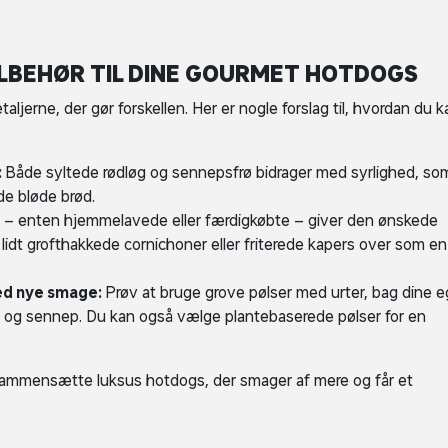
TILBEHØR TIL DINE GOURMET HOTDOGS
ljerne, der gør forskellen. Her er nogle forslag til, hvordan du k
:
Både syltede rødløg og sennepsfrø bidrager med syrlighed, so
e bløde brød.
 – enten hjemmelavede eller færdigkøbte – giver den ønskede
lidt grofthakkede cornichoner eller friterede kapers over som en
med nye smage:
Prøv at bruge grove pølser med urter, bag dine 
p og sennep. Du kan også vælge plantebaserede pølser for en
 sammensætte luksus hotdogs, der smager af mere og får et