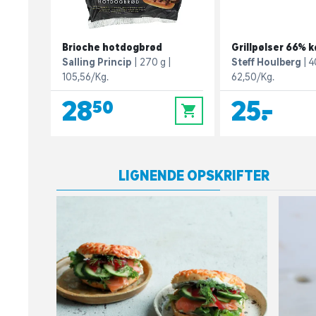
Brioche hotdogbrød
Grillpølser 66% 
Salling Princip
270 g
Steff Houlberg
4
105,56/Kg.
62,50/Kg.
28,50
25,-
0
LIGNENDE OPSKRIFTER