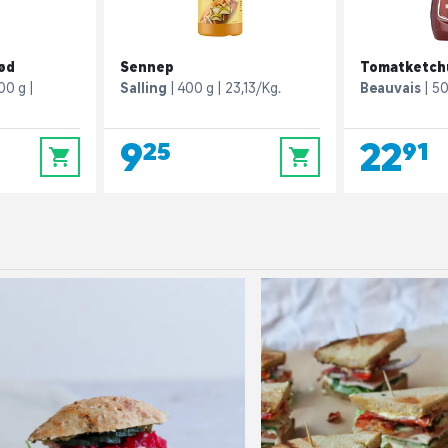
kød
Sennep
Tomatketch
00 g
Salling
400 g
23,13/Kg.
Beauvais
50
9,25
22,91
0
0