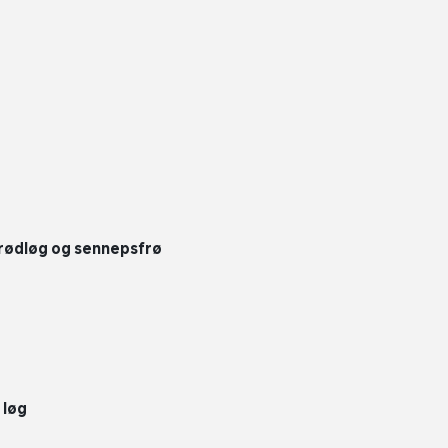
 rødløg og sennepsfrø
 løg