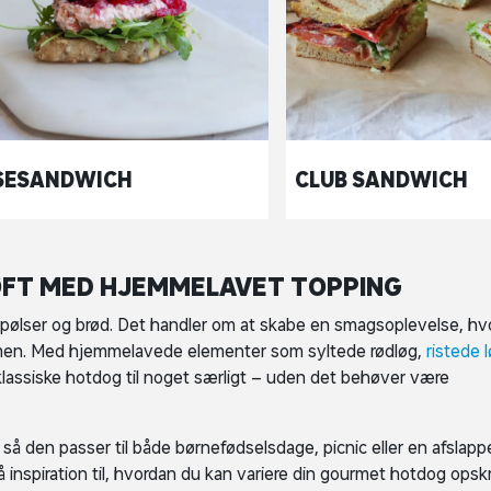
SESANDWICH
CLUB SANDWICH
LØFT MED HJEMMELAVET TOPPING
ølser og brød. Det handler om at skabe en smagsoplevelse, hv
mmen. Med hjemmelavede elementer som syltede rødløg,
ristede 
klassiske hotdog til noget særligt – uden det behøver være
 så den passer til både børnefødselsdage, picnic eller en afslapp
spiration til, hvordan du kan variere din gourmet hotdog opskr