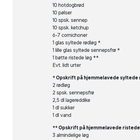
10 hotdogbrød
10 pølser
10 spsk. sennep
10 spsk. ketchup
6-7 cornichoner
1 glas syltede rødløg *
1 lille glas syltede sennepsfrø *
1 bøtte ristede løg **
Evt. lidt urter
* Opskrift på hjemmelavede syltede
2 rødløg
2 spsk. sennepsfrø
2,5 dl lagereddike
1 dl sukker
1 dl vand
** Opskrift på hjemmelavede ristede
3 almindelige løg