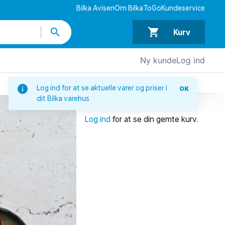
Bilka Avisen
Om BilkaToGo
Kundeservice
Kurv
Ny kunde
Log ind
DIN INDKØBSKURV
Log ind for at se aktuelle varer og priser i
OK
dit Bilka varehus
Din indkøbskurv er tom.
Log ind
for at se din gemte kurv.