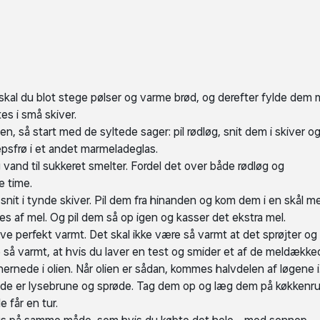
 skal du blot stege pølser og varme brød, og derefter fylde dem
es i små skiver.
n, så start med de syltede sager: pil rødløg, snit dem i skiver o
psfrø i et andet marmeladeglas.
vand til sukkeret smelter. Fordel det over både rødløg og
le time.
g snit i tynde skiver. Pil dem fra hinanden og kom dem i en skål m
es af mel. Og pil dem så op igen og kasser det ekstra mel.
live perfekt varmt. Det skal ikke være så varmt at det sprøjter og
e så varmt, at hvis du laver en test og smider et af de meldække
t hernede i olien. Når olien er sådan, kommes halvdelen af løgene i
il de er lysebrune og sprøde. Tag dem op og læg dem på køkkenrul
e får en tur.
tdogs på samme måde, som hvis du købte det hele - med sennep,