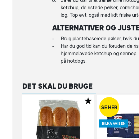
ketchup, de ristede pølser, cornich
løg. Top evt. også med lidt friske urt
ALTERNATIVER OG JUST
Brug plantebaserede pølser, hvis d
Har du god tid kan du foruden de ri
hjemmelavede ketchup og sennep. Og
på hotdogs.
DET SKAL DU BRUGE
SE HER
BILKA AVISEN