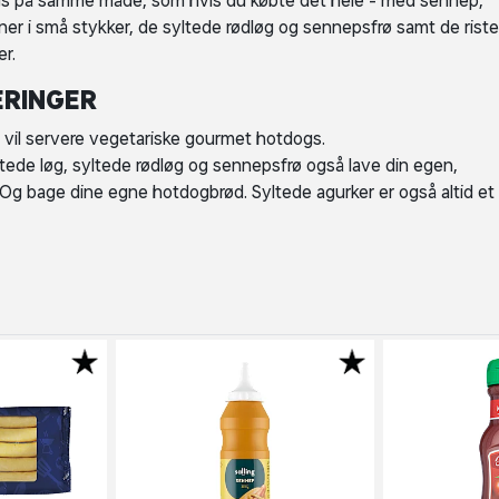
oner i små stykker, de syltede rødløg og sennepsfrø samt de rist
er.
ERINGER
u vil servere vegetariske gourmet hotdogs.
stede løg, syltede rødløg og sennepsfrø også lave din egen,
 bage dine egne hotdogbrød. Syltede agurker er også altid et 