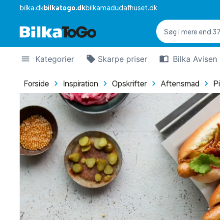
bilka.dk
bilkatogo.dk
bilkamadudafhuset.dk
Kategorier
Skarpe priser
Bilka Avisen
Forside
Inspiration
Opskrifter
Aftensmad
P