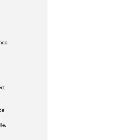
 med
g
ed
de
.
le.