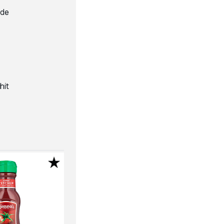
ede
hit
SE HER