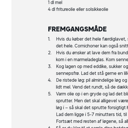
1 dl mel
4 dl fritureolie eller solsikkeolie
FREMGANGSMÅDE
Hvis du køber det hele færdiglavet,
det hele. Cornichoner kan også snitt
Hvis du ønsker at lave dem fra bunde
kom i en marmeladeglas. Kom senne
Kog lagen op med eddike, sukker og 
sennepsfrø. Lad det stå gerne en lil
De ristede løg: pil almindelige løg o
lidt mel. Vend det rundt, så de dækk
Varm olie op i en gryde og lad det b
sprutter. Men det skal alligevel vær
løg i – så skal det sprutte forsigtig
Lad dem ligge i 5-7 minutters tid, t
Fortsæt med resten af løgene, så all
Så er du klar til at samle dine ho