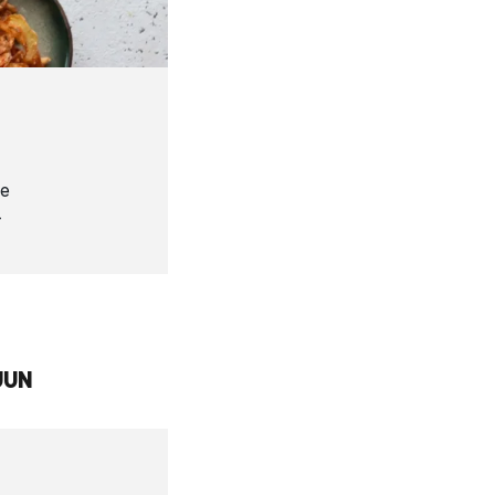
de
-
UUN