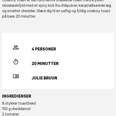
Cowboy toast er den ultimative snaskede toast med krydret
oksekødsfyld med et spicy kick fra chilipulver, karamelliserede løg
og smeltet cheddar. Glæd dig til en saftig og fyldig cowboy toast
på bare 20 minutter.
4 PERSONER
20 MINUTTER
JULIE BRUUN
INGREDIENSER
8 stykker toastbrød
150 g cheddarost
2 tomater