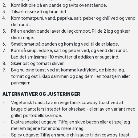
Kom lidt olie på en pande og svits ovenstående.
Tilsæt oksekød og brun det.
Kom tomatpuré, vand, paprika, salt, peber og chili ved og vend
det rundt.
På en anden pande laver du løgkompot. Pil de 2 løg og skær
dem i ringe.
Smelt smør på panden og kom løg ved, til de er bløde.
Kom så sirup, eddike, salt og peber ved, og vend det rundt.
Lad det småsimre i 10 minutter til eddiken er suget ind.
Skær ost og tomat i skiver.
Byg nu dine toast ved at komme kødfyldet, de bløde løg,
tomat og ost i. Klap sammen og bag dem i en toastjern eller
paninijern.
ALTERNATIVER OG JUSTERINGER
Vegetarisk toast: Lav en vegetarisk cowboy toast ved at
bruge plantefars i stedet for oksekød - eller lav en variant med
grillet portobellosvampe.
Ekstra snasket udgave: Tilføj en skive bacon eller et spejlæg
mellem lagene for endnu mere smag.
Spicy udgave: Tilføj en smule chilisauce til din cowboy toast