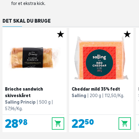
for et ekstra kick.
DET SKAL DU BRUGE
Brioche sandwich
Cheddar mild 35% fedt
skiveskåret
Salling
200 g
112,50/Kg.
Salling Princip
500 g
57,96/Kg.
28,98
22,50
0
0