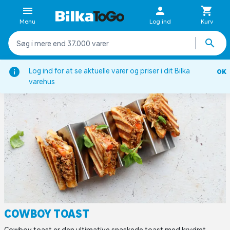
Menu
Log ind
Kurv
Pita, sandwich og wraps
Sandwiches
Cowboy toast
Log ind for at se aktuelle varer og priser i dit Bilka
OK
varehus
COWBOY TOAST