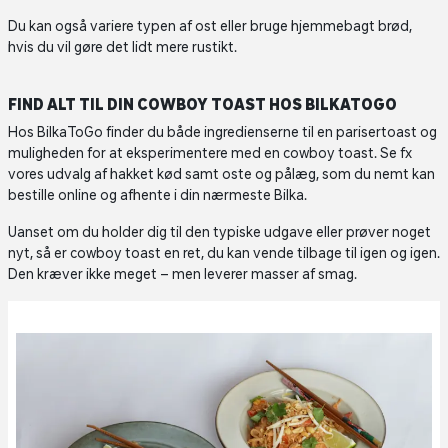
Du kan også variere typen af ost eller bruge hjemmebagt brød,
hvis du vil gøre det lidt mere rustikt.
FIND ALT TIL DIN COWBOY TOAST HOS BILKATOGO
Hos BilkaToGo finder du både ingredienserne til en parisertoast og
muligheden for at eksperimentere med en cowboy toast. Se fx
vores udvalg af hakket kød samt oste og pålæg, som du nemt kan
bestille online og afhente i din nærmeste Bilka.
Uanset om du holder dig til den typiske udgave eller prøver noget
nyt, så er cowboy toast en ret, du kan vende tilbage til igen og igen.
Den kræver ikke meget – men leverer masser af smag.