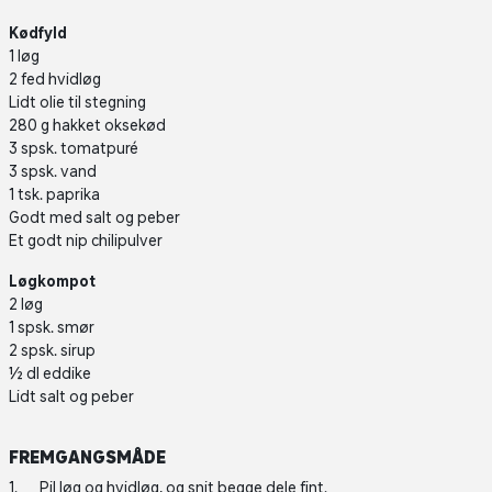
Kødfyld
1 løg
2 fed hvidløg
Lidt olie til stegning
280 g hakket oksekød
3 spsk. tomatpuré
3 spsk. vand
1 tsk. paprika
Godt med salt og peber
Et godt nip chilipulver
Løgkompot
2 løg
1 spsk. smør
2 spsk. sirup
½ dl eddike
Lidt salt og peber
FREMGANGSMÅDE
Pil løg og hvidløg, og snit begge dele fint.