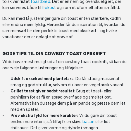
to skiver ristet
toastbrød
. Det er en nem og overskuelig ret, der
kan serveres både til
frokost
og som et uformelt aftensmåltid.
Du kan med få justeringer gøre din toast enten stærkere, kødfri
eller endnu mere fyldig. Herunder får du inspiration til, hvordan du
sammensætter den perfekte toast med oksekød – og hvilke
variationer der er oplagte at prøve af.
GODE TIPS TIL DIN COWBOY TOAST OPSKRIFT
Vil du have mest muligt ud af din cowboy toast opskrift, så kan du
overveje følgende justeringer og tilføjelser:
Udskift oksekød med plantefars:
Du får stadig masser af
smag og god struktur, selvom du laver en vegetarisk variant.
Grillet toast giver bedst resultat:
Brug et toast- eller
paninijern for at få en sprød overflade og smeltet ost.
Alternativt kan du stege dem på en pande og presse dem let
med en spatel.
Prøv ekstra fyld for mere karakter:
Vil du gøre din toast
endnu mere intens, så tilføj fx en skive
bacon
eller lidt
chilisauce. Det giver varme og dybde i smagen.