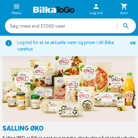
Menu
Log ind
Kurv
Forside
Inspiration
Egne Mærker
Salling ØKO
Log ind for at se aktuelle varer og priser i dit Bilka
OK
varehus
SALLING ØKO