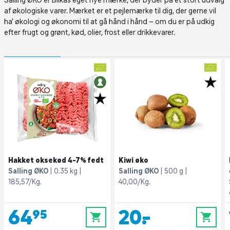
Salling ØKO er Bilkas eget nye mærke, der byder på et stort udvalg
af økologiske varer. Mærket er et pejlemærke til dig, der gerne vil
ha’ økologi og økonomi til at gå hånd i hånd – om du er på udkig
efter frugt og grønt, kød, olier, frost eller drikkevarer.
Hakket oksekød 4-7% fedt
Kiwi øko
Salling ØKO
0.35 kg
Salling ØKO
500 g
185,57/Kg.
40,00/Kg.
64,95
20,-
0
0