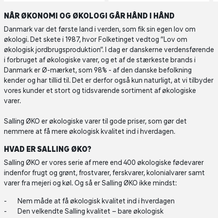
NÅR ØKONOMI OG ØKOLOGI GÅR HÅND I HÅND
Danmark var det første land i verden, som fik sin egen lov om
økologi. Det skete i 1987, hvor Folketinget vedtog ”Lov om
økologisk jordbrugsproduktion”. I dag er danskerne verdensførende
i forbruget af økologiske varer, og et af de stærkeste brands i
Danmark er Ø-mærket, som 98% - af den danske befolkning
kender og har tillid til. Det er derfor også kun naturligt, at vi tilbyder
vores kunder et stort og tidsvarende sortiment af økologiske
varer.
Salling ØKO er økologiske varer til gode priser, som gør det
nemmere at få mere økologisk kvalitet ind i hverdagen.
HVAD ER SALLING ØKO?
Salling ØKO er vores serie af mere end 400 økologiske fødevarer
indenfor frugt og grønt, frostvarer, ferskvarer, kolonialvarer samt
varer fra mejeri og køl. Og så er Salling ØKO ikke mindst:
Nem måde at få økologisk kvalitet ind i hverdagen
Den velkendte Salling kvalitet – bare økologisk