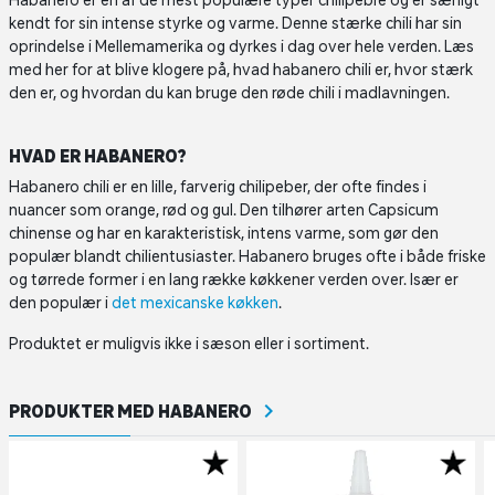
Habanero er en af de mest populære typer chilipebre og er særligt
kendt for sin intense styrke og varme. Denne stærke chili har sin
oprindelse i Mellemamerika og dyrkes i dag over hele verden. Læs
med her for at blive klogere på, hvad habanero chili er, hvor stærk
den er, og hvordan du kan bruge den røde chili i madlavningen.
HVAD ER HABANERO?
Habanero chili er en lille, farverig chilipeber, der ofte findes i
nuancer som orange, rød og gul. Den tilhører arten Capsicum
chinense og har en karakteristisk, intens varme, som gør den
populær blandt chilientusiaster. Habanero bruges ofte i både friske
og tørrede former i en lang række køkkener verden over. Især er
den populær i
det mexicanske køkken
.
Produktet er muligvis ikke i sæson eller i sortiment.
PRODUKTER MED HABANERO