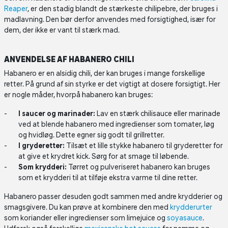
Reaper
, er den stadig blandt de stærkeste chilipebre, der bruges i
madlavning. Den bør derfor anvendes med forsigtighed, især for
dem, der ikke er vant til stærk mad.
ANVENDELSE AF HABANERO CHILI
Habanero er en alsidig chili, der kan bruges i mange forskellige
retter. På grund af sin styrke er det vigtigt at dosere forsigtigt. Her
er nogle måder, hvorpå habanero kan bruges:
I saucer og marinader:
Lav en stærk chilisauce eller marinade
ved at blende habanero med ingredienser som tomater, løg
og hvidløg. Dette egner sig godt til grillretter.
I gryderetter:
Tilsæt et lille stykke habanero til gryderetter for
at give et krydret kick. Sørg for at smage til løbende.
Som krydderi:
Tørret og pulveriseret habanero kan bruges
som et krydderi til at tilføje ekstra varme til dine retter.
Habanero passer desuden godt sammen med andre krydderier og
smagsgivere. Du kan prøve at kombinere den med
krydderurter
som koriander eller ingredienser som limejuice og
soyasauce
.