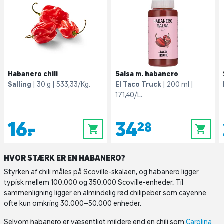
Habanero chili
Salsa m. habanero
Salling
30 g
533,33/Kg.
El Taco Truck
200 ml
171,40/L.
16,-
34,28
0
0
HVOR STÆRK ER EN HABANERO?
Styrken af chili måles på Scoville-skalaen, og habanero ligger
typisk mellem 100.000 og 350.000 Scoville-enheder. Til
sammenligning ligger en almindelig rød chilipeber som cayenne
ofte kun omkring 30.000–50.000 enheder.
Selvom habanero er væsentligt mildere end en chili som
Carolina