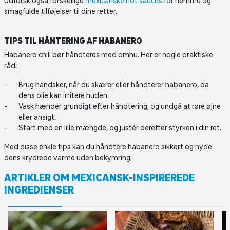
Udforsk også forskellige
mexicanske hot sauces
for nemme og
smagfulde tilføjelser til dine retter.
TIPS TIL HÅNTERING AF HABANERO
Habanero chili bør håndteres med omhu. Her er nogle praktiske
råd:
Brug handsker, når du skærer eller håndterer habanero, da
dens olie kan irritere huden.
Vask hænder grundigt efter håndtering, og undgå at røre øjne
eller ansigt.
Start med en lille mængde, og justér derefter styrken i din ret.
Med disse enkle tips kan du håndtere habanero sikkert og nyde
dens krydrede varme uden bekymring.
ARTIKLER OM MEXICANSK-INSPIREREDE
INGREDIENSER