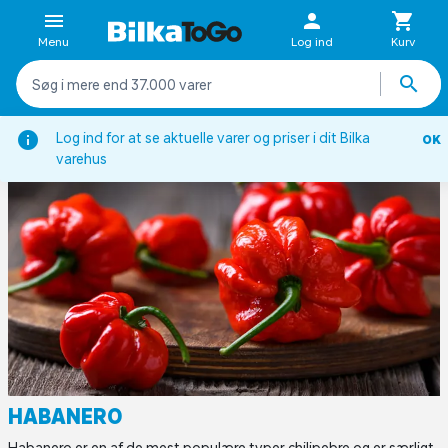
Menu
Log ind
Kurv
Ingredienser anvendt i det mexicanske køkken
Habanero
Log ind for at se aktuelle varer og priser i dit Bilka
OK
varehus
HABANERO