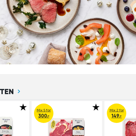
TTEN
Mix 5 for
Mix 2 for
300.-
149.-