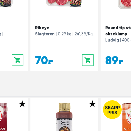
Ribeye
Round tip st
g
Slagteren
0.29 kg
241,38/Kg.
okseklump
Ludvig
400 
70,-
89,-
0
0
SKARP
PRIS