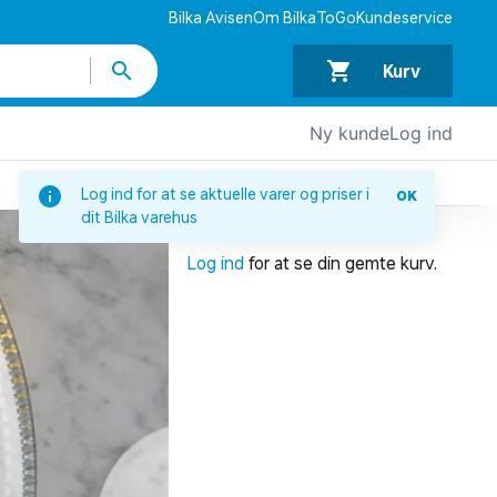
Bilka Avisen
Om BilkaToGo
Kundeservice
Kurv
Ny kunde
Log ind
DIN INDKØBSKURV
Log ind for at se aktuelle varer og priser i
OK
dit Bilka varehus
Din indkøbskurv er tom.
Log ind
for at se din gemte kurv.