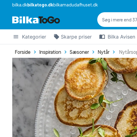
bilka.dk
bilkatogo.dk
bilkamadudafhuset.dk
Kategorier
Skarpe priser
Bilka Avisen
Forside
Inspiration
Sæsoner
Nytår
Nytårsop