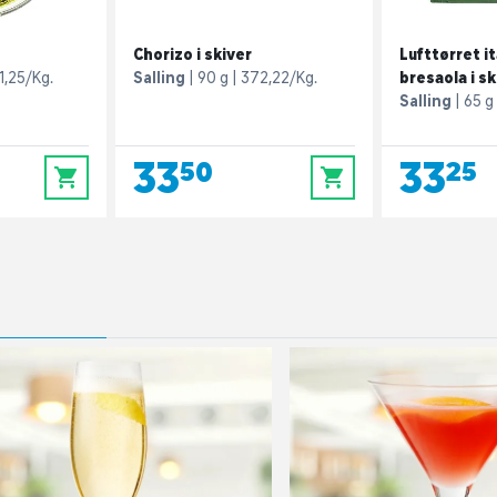
Chorizo i skiver
Lufttørret i
1,25/Kg.
Salling
90 g
372,22/Kg.
bresaola i sk
Salling
65 g
33,50
33,25
0
0