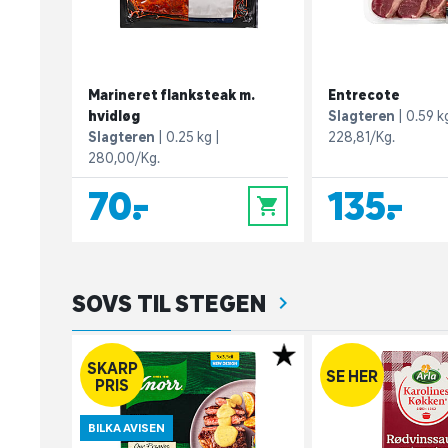
Marineret flanksteak m.
Entrecote
hvidløg
Slagteren
0.59 k
Slagteren
0.25 kg
228,81/Kg.
280,00/Kg.
70,-
135,-
0
SOVS TIL STEGEN
SKARP
SE HER
PRIS
BILKA AVISEN