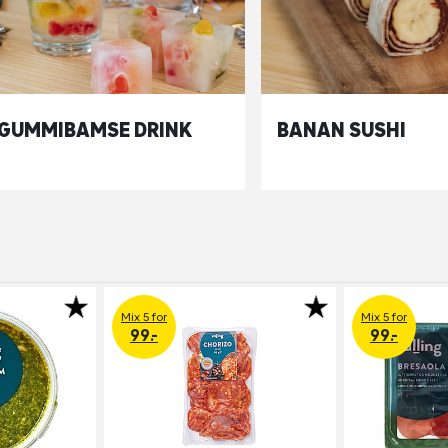
GUMMIBAMSE DRINK
BANAN SUSHI
Mix 5 for
Mix 5 for
99.-
99.-