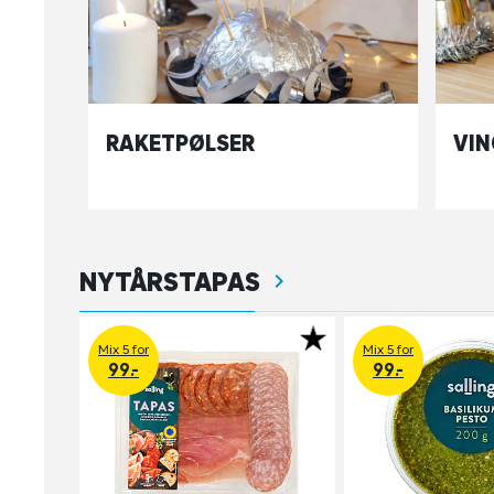
RAKETPØLSER
VIN
NYTÅRSTAPAS
Mix 5 for
Mix 5 for
99.-
99.-