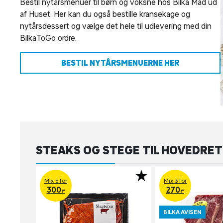
Bestil nytårsmenuer til børn og voksne hos Bilka Mad ud
af Huset. Her kan du også bestille kransekage og
nytårsdessert og vælge det hele til udlevering med din
BilkaToGo ordre.
BESTIL NYTÅRSMENUERNE HER
STEAKS OG STEGE TIL HOVEDRE
Mix 5 for
Mix 3 for
300.-
270.-
BILKA AVISEN