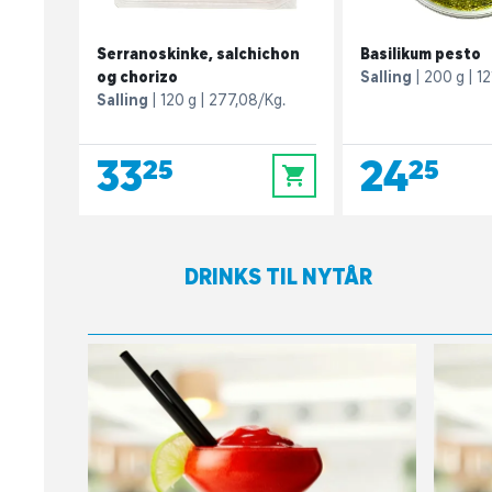
Serranoskinke, salchichon
Basilikum pesto
og chorizo
Salling
200 g
12
Salling
120 g
277,08/Kg.
33,25
24,25
0
DRINKS TIL NYTÅR