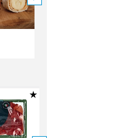
MILKSHAKES
Mix 5 for
Mix 5 for
99.-
99.-