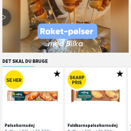
DET SKAL DU BRUGE
SKARP
SE HER
PRIS
Pølsehornsdej
Fuldkornspølsehornsdej