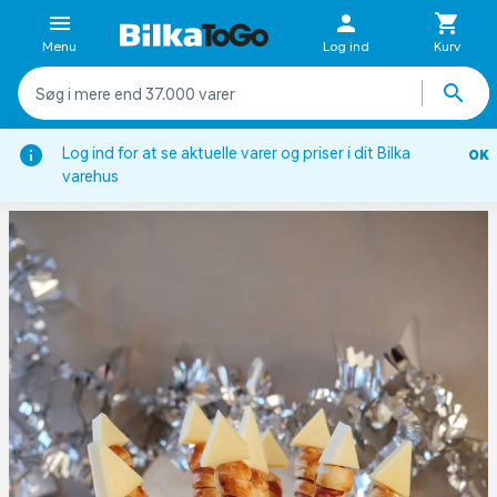
Menu
Log ind
Kurv
tion
Sæsoner
Nytår
Nytårsopskrifter
Raket pølser
Log ind for at se aktuelle varer og priser i dit Bilka
OK
varehus
RAKET PØLSER ALA PØLSEHORN