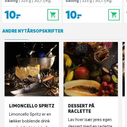
Salling
325 g
30,77/Kg.
Salling
325 g
30,77/Kg.
10,-
10,-
0
0
ANDRE NYTÅRSOPSKRIFTER
LIMONCELLO SPRITZ
DESSERT PÅ
RACLETTE
Limoncello Spritz er en
Lav hver især jeres egen
lækker boblende drink
dessert med en raclette.