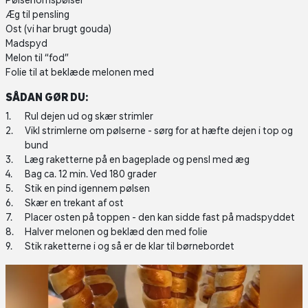
Pølsehornspølser
Æg til pensling
Ost (vi har brugt gouda)
Madspyd
Melon til “fod”
Folie til at beklæde melonen med
SÅDAN GØR DU:
Rul dejen ud og skær strimler
Vikl strimlerne om pølserne - sørg for at hæfte dejen i top og
bund
Læg raketterne på en bageplade og pensl med æg
Bag ca. 12 min. Ved 180 grader
Stik en pind igennem pølsen
Skær en trekant af ost
Placer osten på toppen - den kan sidde fast på madspyddet
Halver melonen og beklæd den med folie
Stik raketterne i og så er de klar til børnebordet