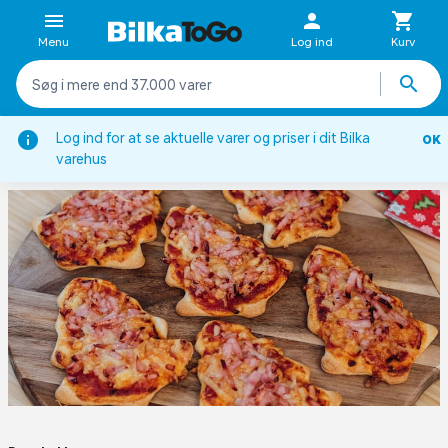
Menu
Log ind
Kurv
spiration
Sæsoner
Jul
Juleopskrifter
Pizza juletræ
Log ind for at se aktuelle varer og priser i dit Bilka
OK
varehus
PIZZA JULETRÆ