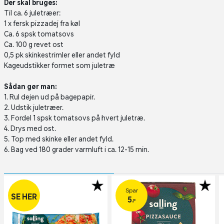
Der skal bruges:
Til ca. 6 juletræer:
1 x fersk pizzadej fra køl
Ca. 6 spsk tomatsovs
Ca. 100 g revet ost
0,5 pk skinkestrimler eller andet fyld
Kageudstikker formet som juletræ
Sådan gør man:
1. Rul dejen ud på bagepapir.
2. Udstik juletræer.
3. Fordel 1 spsk tomatsovs på hvert juletræ.
4. Drys med ost.
5. Top med skinke eller andet fyld.
6. Bag ved 180 grader varmluft i ca. 12-15 min.
Spar
SE HER
5.-