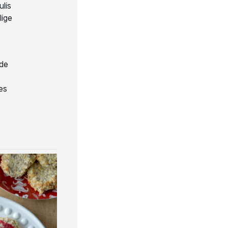
ulis
lige
åde
es