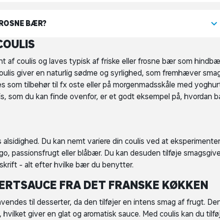
FROSNE BÆR?
COULIS
t af coulis og laves typisk af friske eller frosne bær som hindbæ
 coulis giver en naturlig sødme og syrlighed, som fremhæver sma
s som tilbehør til fx oste eller på morgenmadsskåle med yoghur
is, som du kan finde ovenfor, er et godt eksempel på, hvordan 
s alsidighed. Du kan nemt variere din coulis ved at eksperimente
ngo, passionsfrugt eller blåbær. Du kan desuden tilføje smagsgiv
skrift - alt efter hvilke bær du benytter.
SSERTSAUCE FRA DET FRANSKE KØKKEN
nvendes til desserter, da den tilføjer en intens smag af frugt. De
 hvilket giver en glat og aromatisk sauce. Med coulis kan du tilfø