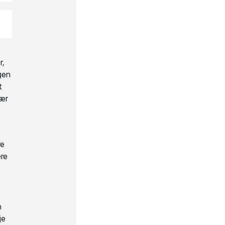
r,
gen
t
bær
re
ere
n
je