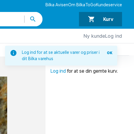
Bilka Avisen
Om BilkaToGo
Kundeservice
Kurv
Ny kunde
Log ind
DIN INDKØBSKURV
Log ind for at se aktuelle varer og priser i
OK
dit Bilka varehus
Din indkøbskurv er tom.
Log ind
for at se din gemte kurv.