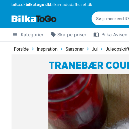
bilka.dk
bilkatogo.dk
bilkamadudafhuset.dk
Kategorier
Skarpe priser
Bilka Avisen
Forside
Inspiration
Sæsoner
Jul
Juleopskrif
TRANEBÆR COUL