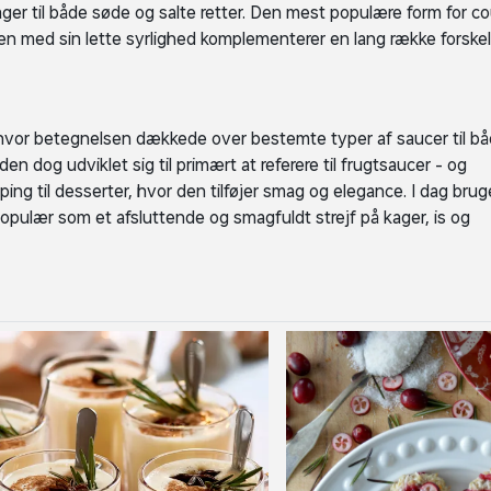
ager til både søde og salte retter. Den mest populære form for co
den med sin lette syrlighed komplementerer en lang række forskel
 hvor betegnelsen dækkede over bestemte typer af saucer til b
n dog udviklet sig til primært at referere til frugtsaucer - og
ng til desserter, hvor den tilføjer smag og elegance. I dag brug
 populær som et afsluttende og smagfuldt strejf på kager, is og