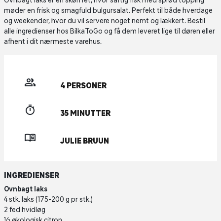
Ovnbagt laks er en skøn ret, hvor saftig fisk med sprød topping
møder en frisk og smagfuld bulgursalat. Perfekt til både hverdage
og weekender, hvor du vil servere noget nemt og lækkert. Bestil
alle ingredienser hos BilkaToGo og få dem leveret lige til døren eller
afhent i dit nærmeste varehus.
4 PERSONER
35 MINUTTER
JULIE BRUUN
INGREDIENSER
Ovnbagt laks
4 stk. laks (175-200 g pr stk.)
2 fed hvidløg
½ økologisk citron