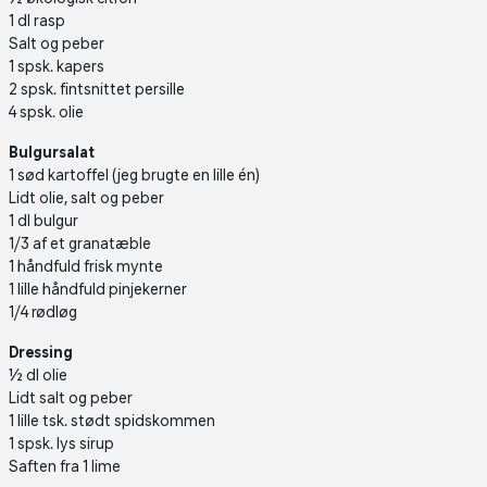
1 dl rasp
Salt og peber
1 spsk. kapers
2 spsk. fintsnittet persille
4 spsk. olie
Bulgursalat
1 sød kartoffel (jeg brugte en lille én)
Lidt olie, salt og peber
1 dl bulgur
1/3 af et granatæble
1 håndfuld frisk mynte
1 lille håndfuld pinjekerner
1/4 rødløg
Dressing
½ dl olie
Lidt salt og peber
1 lille tsk. stødt spidskommen
1 spsk. lys sirup
Saften fra 1 lime