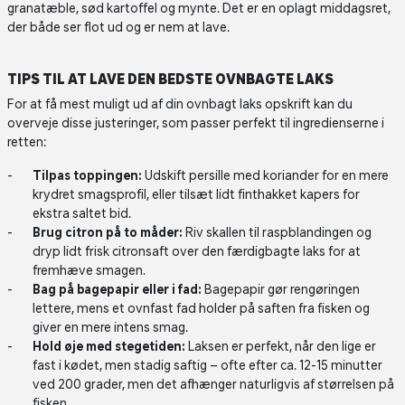
granatæble, sød kartoffel og mynte. Det er en oplagt middagsret,
der både ser flot ud og er nem at lave.
TIPS TIL AT LAVE DEN BEDSTE OVNBAGTE LAKS
For at få mest muligt ud af din ovnbagt laks opskrift kan du
overveje disse justeringer, som passer perfekt til ingredienserne i
retten:
Tilpas toppingen:
Udskift persille med koriander for en mere
krydret smagsprofil, eller tilsæt lidt finthakket kapers for
ekstra saltet bid.
Brug citron på to måder:
Riv skallen til raspblandingen og
dryp lidt frisk citronsaft over den færdigbagte laks for at
fremhæve smagen.
Bag på bagepapir eller i fad:
Bagepapir gør rengøringen
lettere, mens et ovnfast fad holder på saften fra fisken og
giver en mere intens smag.
Hold øje med stegetiden:
Laksen er perfekt, når den lige er
fast i kødet, men stadig saftig – ofte efter ca. 12-15 minutter
ved 200 grader, men det afhænger naturligvis af størrelsen på
fisken.