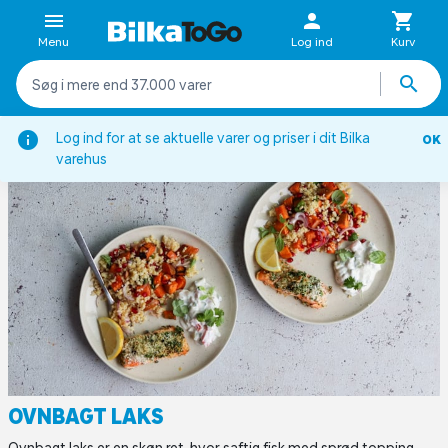
Menu
Log ind
Kurv
on
Opskrifter
Aftensmad
Fiskeretter
Ovnbagt laks
Log ind for at se aktuelle varer og priser i dit Bilka
OK
varehus
OVNBAGT LAKS