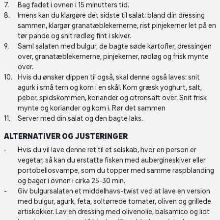
Bag fadet i ovnen i 15 minutters tid.
Imens kan du klargøre det sidste til salat: bland din dressing
sammen, klargør granatæblekernerne, rist pinjekerner let på en
tør pande og snit rødløg fint i skiver.
Saml salaten med bulgur, de bagte søde kartofler, dressingen
over, granatæblekernerne, pinjekerner, rødløg og frisk mynte
over.
Hvis du ønsker dippen til også, skal denne også laves: snit
agurk i små tern og kom i en skål. Kom græsk yoghurt, salt,
peber, spidskommen, koriander og citronsaft over. Snit frisk
mynte og koriander og kom i. Rør det sammen
Server med din salat og den bagte laks.
ALTERNATIVER OG JUSTERINGER
Hvis du vil lave denne ret til et selskab, hvor en person er
vegetar, så kan du erstatte fisken med aubergineskiver eller
portobellosvampe, som du topper med samme raspblanding
og bager i ovnen i cirka 25-30 min.
Giv bulgursalaten et middelhavs-twist ved at lave en version
med bulgur, agurk, feta, soltørrede tomater, oliven og grillede
artiskokker. Lav en dressing med olivenolie, balsamico og lidt