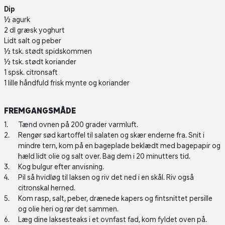
Dip
½ agurk
2 dl græsk yoghurt
Lidt salt og peber
½ tsk. stødt spidskommen
½ tsk. stødt koriander
1 spsk. citronsaft
1 lille håndfuld frisk mynte og koriander
FREMGANGSMÅDE
Tænd ovnen på 200 grader varmluft.
Rengør sød kartoffel til salaten og skær enderne fra. Snit i
mindre tern, kom på en bageplade beklædt med bagepapir og
hæld lidt olie og salt over. Bag dem i 20 minutters tid.
Kog bulgur efter anvisning.
Pil så hvidløg til laksen og riv det ned i en skål. Riv også
citronskal herned.
Kom rasp, salt, peber, drænede kapers og fintsnittet persille
og olie heri og rør det sammen.
Læg dine laksesteaks i et ovnfast fad, kom fyldet oven på.