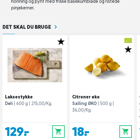
honning og pynt med friske basilikumblade og ristede
pinjekerner.
DET SKAL DU BRUGE
Laksestykke
Citroner øko
Deli
600 g
215,00/Kg.
Salling ØKO
500 g
36,00/Kg.
129,-
18,-
0
0