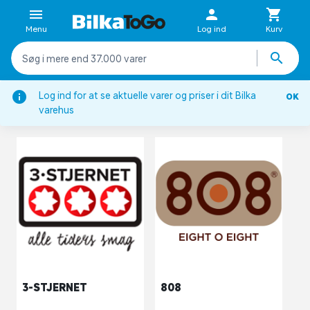
Menu
Log ind
Kurv
Forside
Inspiration
Brands
Log ind for at se aktuelle varer og priser i dit Bilka
OK
varehus
BRANDS
3-STJERNET
808