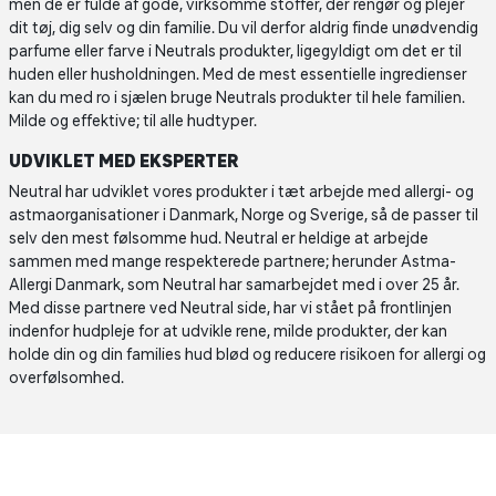
men de er fulde af gode, virksomme stoffer, der rengør og plejer
dit tøj, dig selv og din familie. Du vil derfor aldrig finde unødvendig
parfume eller farve i Neutrals produkter, ligegyldigt om det er til
huden eller husholdningen. Med de mest essentielle ingredienser
kan du med ro i sjælen bruge Neutrals produkter til hele familien.
Milde og effektive; til alle hudtyper.
UDVIKLET MED EKSPERTER
Neutral har udviklet vores produkter i tæt arbejde med allergi- og
astmaorganisationer i Danmark, Norge og Sverige, så de passer til
selv den mest følsomme hud. Neutral er heldige at arbejde
sammen med mange respekterede partnere; herunder Astma-
Allergi Danmark, som Neutral har samarbejdet med i over 25 år.
Med disse partnere ved Neutral side, har vi stået på frontlinjen
indenfor hudpleje for at udvikle rene, milde produkter, der kan
holde din og din families hud blød og reducere risikoen for allergi og
overfølsomhed.