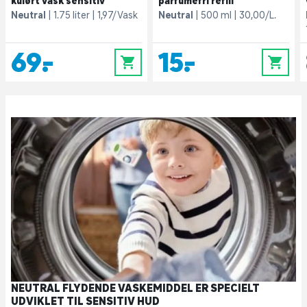
kulørt vask sensitiv
parfumefri refill
Neutral
1.75 liter
1,97/Vask
Neutral
500 ml
30,00/L.
69,-
15,-
0
0
NEUTRAL FLYDENDE VASKEMIDDEL ER SPECIELT
UDVIKLET TIL SENSITIV HUD