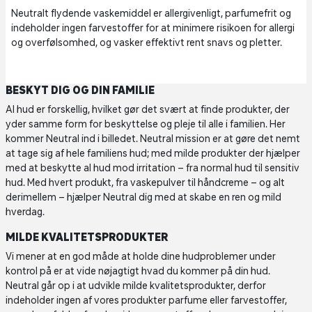
Neutralt flydende vaskemiddel er allergivenligt, parfumefrit og
indeholder ingen farvestoffer for at minimere risikoen for allergi
og overfølsomhed, og vasker effektivt rent snavs og pletter.
BESKYT DIG OG DIN FAMILIE
Al hud er forskellig, hvilket gør det svært at finde produkter, der
yder samme form for beskyttelse og pleje til alle i familien. Her
kommer Neutral ind i billedet. Neutral mission er at gøre det nemt
at tage sig af hele familiens hud; med milde produkter der hjælper
med at beskytte al hud mod irritation – fra normal hud til sensitiv
hud. Med hvert produkt, fra vaskepulver til håndcreme – og alt
derimellem – hjælper Neutral dig med at skabe en ren og mild
hverdag.
MILDE KVALITETSPRODUKTER
Vi mener at en god måde at holde dine hudproblemer under
kontrol på er at vide nøjagtigt hvad du kommer på din hud.
Neutral går op i at udvikle milde kvalitetsprodukter, derfor
indeholder ingen af vores produkter parfume eller farvestoffer,