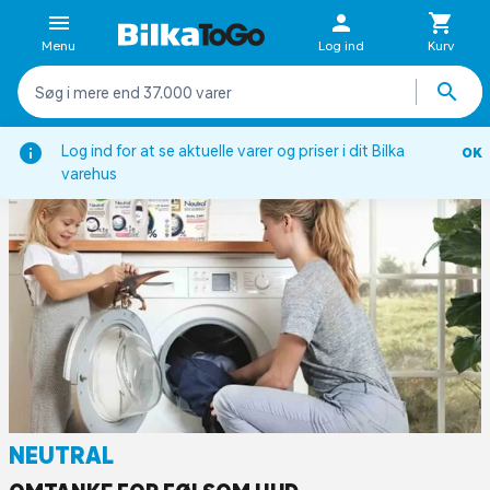
Menu
Log ind
Kurv
Forside
Inspiration
Brands
Neutral
Log ind for at se aktuelle varer og priser i dit Bilka
OK
varehus
NEUTRAL