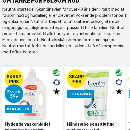
OMTANKE FOR FØLSOM HUD
Neutral startede i Skandinavien for over 40 år siden. I takt med at
følsom hud og hudallergier er blevet et voksende problem for børn
og voksne, har Neutral arbejdet for at skabe et udvalg af milde
rengørings- og plejeprodukter, der passer til hele familien. Neutral
produkter er udviklet til alle hudtyper og anbefalet af eksperter.
Med udgangspunkt i Neutrals skånsomme formularer hjælper
Neutral med at forhindre hudallergier - uden at gå på kompromis
med effektiviteten.
SKARP
SKARP
PRIS
PRIS
Plus pris
BILKA AVISEN
59,-
BILKA AVISEN
Flydende vaskemiddel
Håndsæbe sensitiv hud