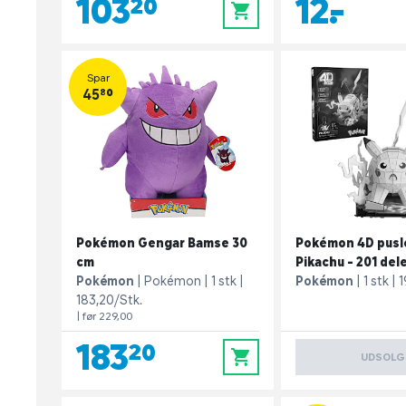
103,20
12,-
0
Spar
45,80
Pokémon Gengar Bamse 30
Pokémon 4D pusl
cm
Pikachu - 201 del
Pokémon
Pokémon
1 stk
Pokémon
1 stk
1
183,20/Stk.
| før 229,00
183,20
0
UDSOLG