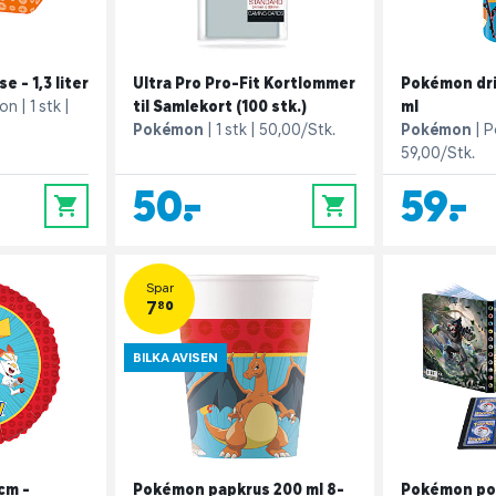
 - 1,3 liter
Ultra Pro Pro-Fit Kortlommer
Pokémon dri
on
1 stk
til Samlekort (100 stk.)
ml
Pokémon
1 stk
50,00/Stk.
Pokémon
P
59,00/Stk.
50,-
59,-
0
0
Spar
7,80
BILKA AVISEN
cm -
Pokémon papkrus 200 ml 8-
Pokémon por