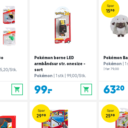
Spar
15,80
Go
Pokémon børne LED
Pokémon Ba
armbåndsur str. onesize -
Pokémon
1
| før 79,00
5,20/Stk.
sort
Pokémon
1 stk
99,00/Stk.
99,-
63,20
0
0
Spar
Spar
29,90
25,80