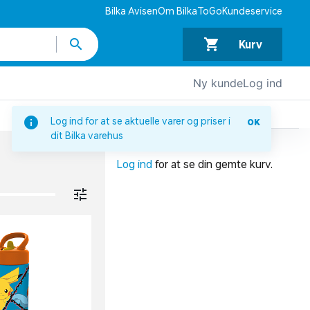
Bilka Avisen
Om BilkaToGo
Kundeservice
Kurv
Ny kunde
Log ind
DIN INDKØBSKURV
Log ind for at se aktuelle varer og priser i
OK
dit Bilka varehus
Din indkøbskurv er tom.
Log ind
for at se din gemte kurv.