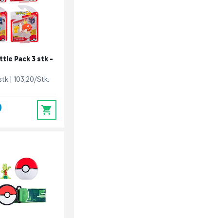
tle Pack 3 stk -
 stk
103,20/Stk.
0
0