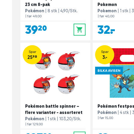
23 cm 8-pak
Pokemon
Pokémon
8 stk
4,90/Stk.
Pokemon
1 stk
3
| før 49,00
| før 40,00
39,20
32,-
0
Spar
Spar
25,80
3.-
BILKA AVISEN
Pokémon battle spinner –
Pokémon festpos
flere varianter - assorteret
Pokémon
4 stk
| før 15,00
Pokémon
1 stk
103,20/Stk.
| før 129,00