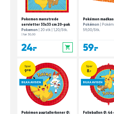
Pokemon mønstrede
Pokémon madkasse
servietter 33x33 cm 20-pak
Pokémon
Pokém
Pokemon
20 stk
1,20/Stk.
59,00/Stk.
| før 30,00
24,-
59,-
0
Spar
Spar
9,80
8.-
BILKA AVISEN
BILKA AVISEN
Pokémon paptallerkener Ø:
Folieballon Ø: 46 