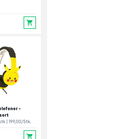
0
lefoner -
sort
 stk
199,00/Stk.
0