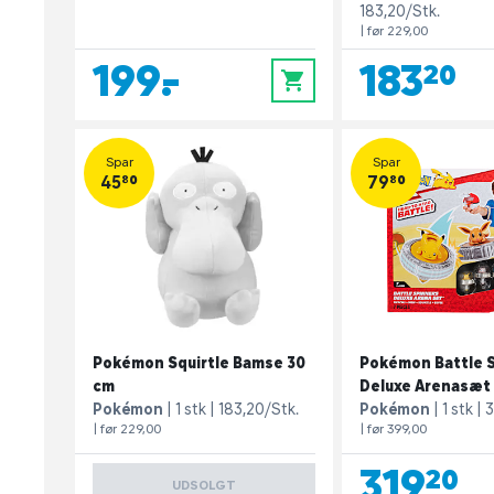
183,20/Stk.
| før 229,00
199,-
183,20
0
Spar
Spar
45,80
79,80
Pokémon Squirtle Bamse 30
Pokémon Battle 
cm
Deluxe Arenasæt
Pokémon
1 stk
183,20/Stk.
Pokémon
1 stk
3
| før 229,00
| før 399,00
319,20
UDSOLGT