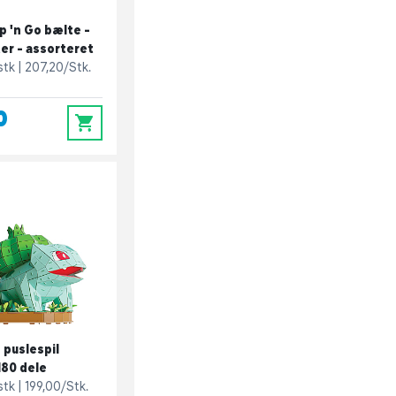
p 'n Go bælte -
ter - assorteret
 stk
207,20/Stk.
0
0
puslespil
180 dele
 stk
199,00/Stk.