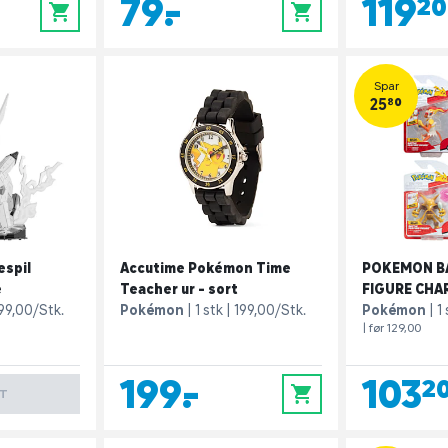
79,-
119,20
0
0
Spar
25,80
espil
Accutime Pokémon Time
POKEMON B
e
Teacher ur - sort
FIGURE CHA
99,00/Stk.
Pokémon
1 stk
199,00/Stk.
Pokémon
1
| før 129,00
199,-
103,2
0
T