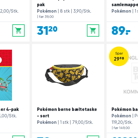
pak
samlemappe
2,00/Stk.
Pokémon
8 stk
3,90/Stk.
Pokémon
1
| før 39,00
31,20
89,-
0
0
Spar
29,80
er 4-pak
Pokémon børne bæltetaske
Pokémon ba
3,00/Stk.
- sort
Pokémon
P
Pokémon
1 stk
79,00/Stk.
119,20/Stk.
| før 149,00