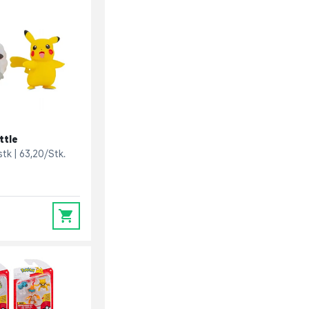
ttle
 stk
63,20/Stk.
0