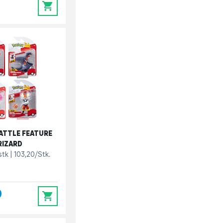
0
ATTLE FEATURE
RIZARD
 stk
103,20/Stk.
0
0