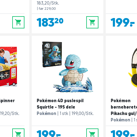
183,20/Stk.
| før 229,00
183,20
199,-
0
0
Spinner
Pokémon 4D puslespil
Pokémon
Squirtle - 195 dele
børnehørete
19,20/Stk.
Pokémon
1 stk
199,00/Stk.
Pikachu gul/
Pokémon
1
199,-
199,-
0
0