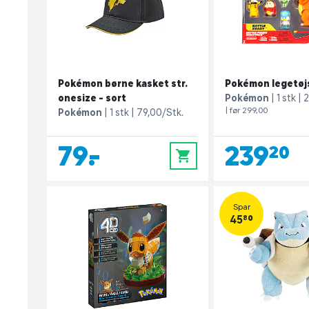
Pokémon børne kasket str.
Pokémon legetøjs
onesize - sort
Pokémon
1 stk
2
| før 299,00
Pokémon
1 stk
79,00/Stk.
79,-
239,20
0
Spar
45,80