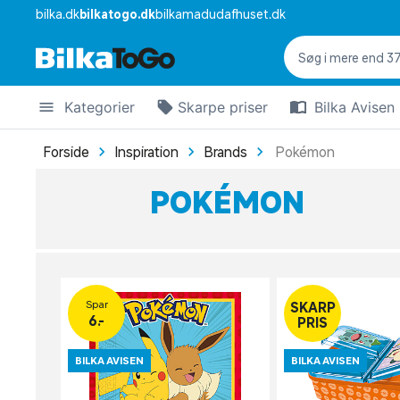
bilka.dk
bilkatogo.dk
bilkamadudafhuset.dk
Kategorier
Skarpe priser
Bilka Avisen
Forside
Inspiration
Brands
Pokémon
POKÉMON
Spar
SKARP
6.-
PRIS
BILKA AVISEN
BILKA AVISEN