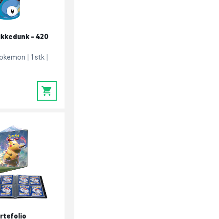
kkedunk - 420
okemon
1 stk
0
tefolio