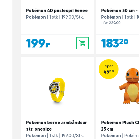
Pokémon 4D puslespil Eevee
Pokémon 30 cm - 
Pokémon
1 stk
199,00/Stk.
Pokémon
1 stk
1
| før 229,00
199,-
183,20
0
Spar
45,80
Pokémon børne armbåndsur
Pokemon Plush C
str. onesize
25 cm
Pokémon
1 stk
199,00/Stk.
Pokémon
Pokém