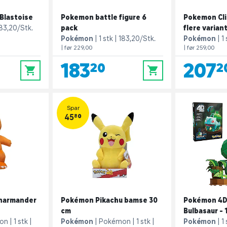
Blastoise
Pokemon battle figure 6
Pokemon Cli
83,20/Stk.
pack
flere varian
Pokémon
1 stk
183,20/Stk.
Pokémon
1
| før 229,00
| før 259,00
183,20
207,2
0
0
Spar
45,80
harmander
Pokémon Pikachu bamse 30
Pokémon 4D 
cm
Bulbasaur - 
on
1 stk
Pokémon
Pokémon
1 stk
Pokémon
1