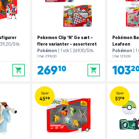
figurer
Pokemon Clip 'N' Go sæt -
Pokémon Bat
39,20/Stk.
flere varianter - assorteret
Leafeon
Pokémon
1 stk
269,10/Stk.
Pokémon
1
| før 299,00
| før 129,00
269,10
103,2
0
0
Spar
Spar
45,80
51,80