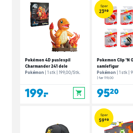
Spar
23,80
Pokémon 4D puslespil
Pokemon Clip 'N 
Charmander 241 dele
samlefigur
Pokémon
1 stk
199,00/Stk.
Pokémon
1 stk
9
| før 119,00
199,-
95,20
0
Spar
59,80