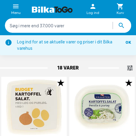
Menu
Log ind
Kurv
Log ind for at se aktuelle varer og priser i dit Bilka
OK
Kartoffeltilbehør
varehus
KARTOFFELSALAT
18 VARER