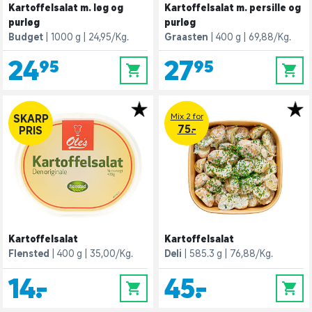
Kartoffelsalat m. løg og
Kartoffelsalat m. persille og
purløg
purløg
Budget
1000 g
24,95/Kg.
Graasten
400 g
69,88/Kg.
24,95
27,95
0
0
Mix 2 for
SKARP
75.-
PRIS
Kartoffelsalat
Kartoffelsalat
Flensted
400 g
35,00/Kg.
Deli
585.3 g
76,88/Kg.
14,-
45,-
0
0