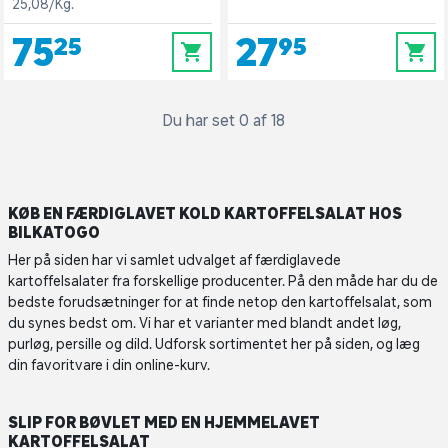
25,08/Kg.
75,25
27,95
0
0
Du har set 0 af 18
KØB EN FÆRDIGLAVET KOLD KARTOFFELSALAT HOS
BILKATOGO
Her på siden har vi samlet udvalget af færdiglavede
kartoffelsalater fra forskellige producenter. På den måde har du de
bedste forudsætninger for at finde netop den kartoffelsalat, som
du synes bedst om. Vi har et varianter med blandt andet løg,
purløg, persille og dild. Udforsk sortimentet her på siden, og læg
din favoritvare i din online-kurv.
SLIP FOR BØVLET MED EN HJEMMELAVET
KARTOFFELSALAT