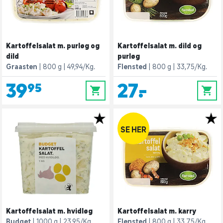
Kartoffelsalat m. purløg og
Kartoffelsalat m. dild og
dild
purløg
Graasten
800 g
49,94/Kg.
Flensted
800 g
33,75/Kg.
39,95
27,-
0
0
SE HER
Kartoffelsalat m. hvidløg
Kartoffelsalat m. karry
Budget
1000 g
23,95/Kg.
Flensted
800 g
33,75/Kg.