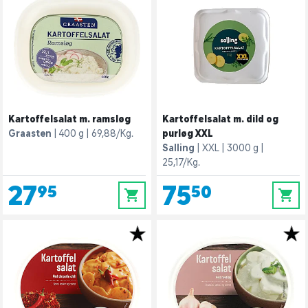
Kartoffelsalat m. ramsløg
Kartoffelsalat m. dild og
Graasten
400 g
69,88/Kg.
purløg XXL
Salling
XXL
3000 g
25,17/Kg.
27,95
75,50
0
0