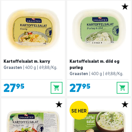
Kartoffelsalat m. karry
Kartoffelsalat m. dild og
Graasten
400 g
69,88/Kg.
purløg
Graasten
400 g
69,88/Kg.
27,95
27,95
0
0
SE HER