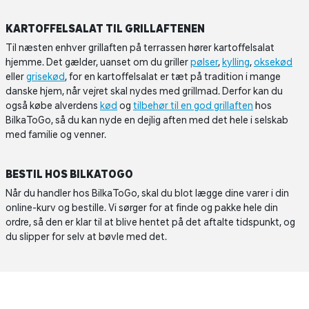
KARTOFFELSALAT TIL GRILLAFTENEN
Til næsten enhver grillaften på terrassen hører kartoffelsalat
hjemme. Det gælder, uanset om du griller
pølser
,
kylling
,
oksekød
eller
grisekød
, for en kartoffelsalat er tæt på tradition i mange
danske hjem, når vejret skal nydes med grillmad. Derfor kan du
også købe alverdens
kød
og
tilbehør til en god grillaften
hos
BilkaToGo, så du kan nyde en dejlig aften med det hele i selskab
med familie og venner.
BESTIL HOS BILKATOGO
Når du handler hos BilkaToGo, skal du blot lægge dine varer i din
online-kurv og bestille. Vi sørger for at finde og pakke hele din
ordre, så den er klar til at blive hentet på det aftalte tidspunkt, og
du slipper for selv at bøvle med det.