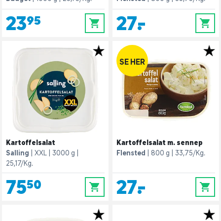
23,95
27,-
0
0
SE HER
Kartoffelsalat
Kartoffelsalat m. sennep
Salling
XXL
3000 g
Flensted
800 g
33,75/Kg.
25,17/Kg.
75,50
27,-
0
0