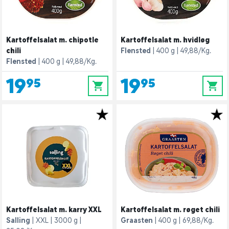
Kartoffelsalat m. chipotle
Kartoffelsalat m. hvidløg
chili
Flensted
400 g
49,88/Kg.
Flensted
400 g
49,88/Kg.
19,95
19,95
0
0
Kartoffelsalat m. karry XXL
Kartoffelsalat m. røget chili
Salling
XXL
3000 g
Graasten
400 g
69,88/Kg.