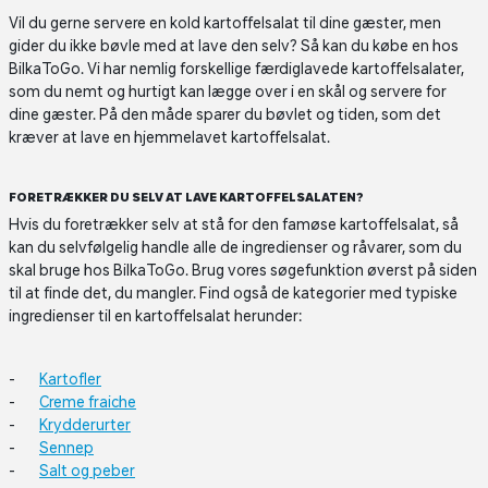
Vil du gerne servere en kold kartoffelsalat til dine gæster, men
gider du ikke bøvle med at lave den selv? Så kan du købe en hos
BilkaToGo. Vi har nemlig forskellige færdiglavede kartoffelsalater,
som du nemt og hurtigt kan lægge over i en skål og servere for
dine gæster. På den måde sparer du bøvlet og tiden, som det
kræver at lave en hjemmelavet kartoffelsalat.
FORETRÆKKER DU SELV AT LAVE KARTOFFELSALATEN?
Hvis du foretrækker selv at stå for den famøse kartoffelsalat, så
kan du selvfølgelig handle alle de ingredienser og råvarer, som du
skal bruge hos BilkaToGo. Brug vores søgefunktion øverst på siden
til at finde det, du mangler. Find også de kategorier med typiske
ingredienser til en kartoffelsalat herunder:
Kartofler
Creme fraiche
Krydderurter
Sennep
Salt og peber