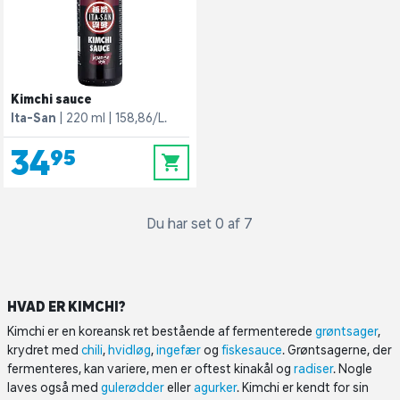
Kimchi sauce
Ita-San
220 ml
158,86/L.
34,95
0
Du har set 0 af 7
HVAD ER KIMCHI?
Kimchi er en koreansk ret bestående af fermenterede
grøntsager
,
krydret med
chili
,
hvidløg
,
ingefær
og
fiskesauce
. Grøntsagerne, der
fermenteres, kan variere, men er oftest kinakål og
radiser
. Nogle
laves også med
gulerødder
eller
agurker
. Kimchi er kendt for sin