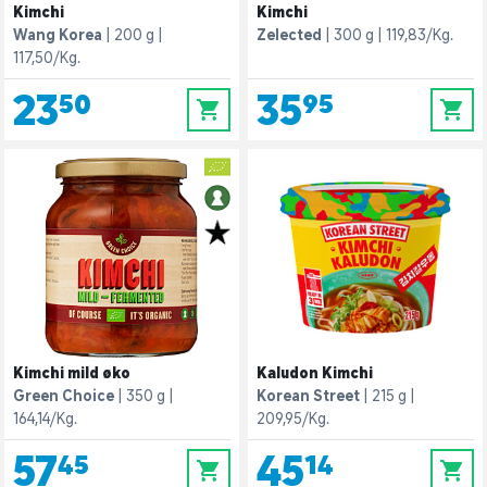
Kimchi
Kimchi
Wang Korea
200 g
Zelected
300 g
119,83/Kg.
117,50/Kg.
23,50
35,95
0
0
Kimchi mild øko
Kaludon Kimchi
Green Choice
350 g
Korean Street
215 g
164,14/Kg.
209,95/Kg.
57,45
45,14
0
0