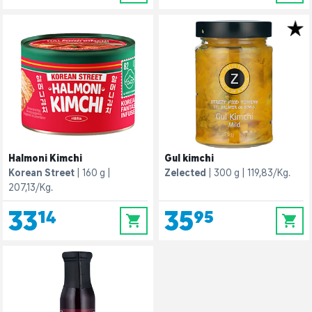
Halmoni Kimchi
Gul kimchi
Korean Street
160 g
Zelected
300 g
119,83/Kg.
207,13/Kg.
33,14
35,95
0
0