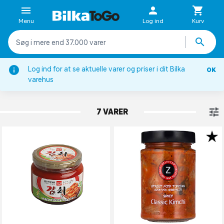
Menu
Log ind
Kurv
Log ind for at se aktuelle varer og priser i dit Bilka
OK
Asiatiske specialiteter
varehus
KIMCHI
7 VARER