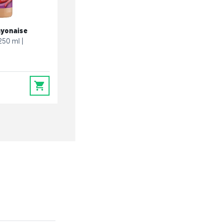
ayonaise
250 ml
0