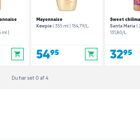
yonnaise
Mayonnaise
Sweet chilim
Kewpie
355 ml
154,79/L.
Santa Maria
5 ml
131,80/L.
54,95
32,95
0
0
Du har set 0 af 4