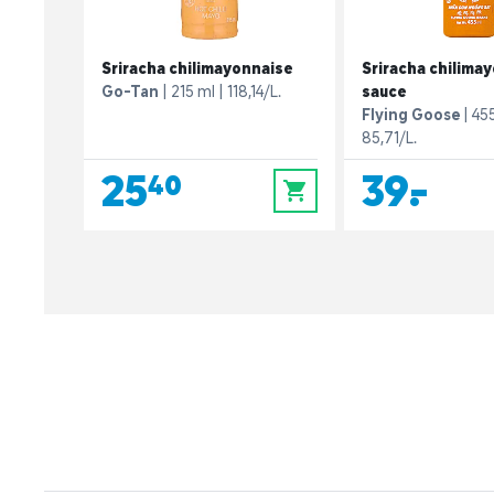
Sriracha chilimayonnaise
Sriracha chilima
Go-Tan
215 ml
118,14/L.
sauce
Flying Goose
45
85,71/L.
25,40
39,-
0