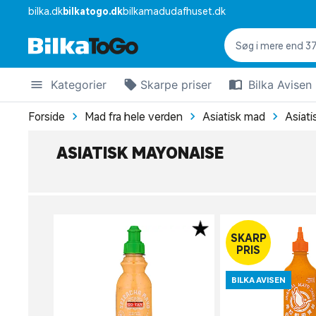
bilka.dk
bilkatogo.dk
bilkamadudafhuset.dk
Kategorier
Skarpe priser
Bilka Avisen
Forside
Mad fra hele verden
Asiatisk mad
Asiati
ASIATISK MAYONAISE
SKARP
PRIS
BILKA AVISEN