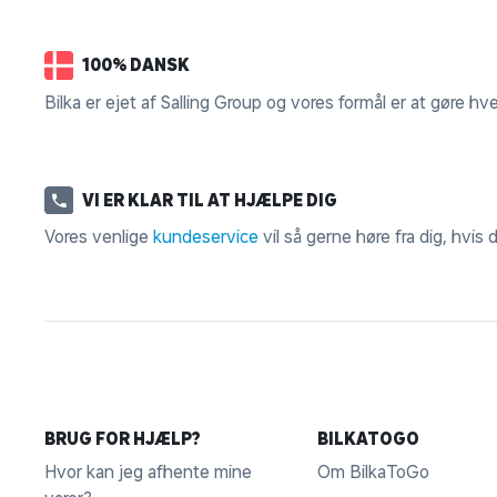
100% DANSK
Bilka er ejet af Salling Group og vores formål er at gøre hv
VI ER KLAR TIL AT HJÆLPE DIG
Vores venlige
kundeservice
vil så gerne høre fra dig, hvis
BRUG FOR HJÆLP?
BILKATOGO
Hvor kan jeg afhente mine
Om BilkaToGo