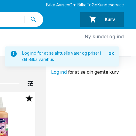
Bilka Avisen
Om BilkaToGo
Kundeservice
Kurv
Ny kunde
Log ind
DIN INDKØBSKURV
Log ind for at se aktuelle varer og priser i
OK
dit Bilka varehus
Din indkøbskurv er tom.
Log ind
for at se din gemte kurv.