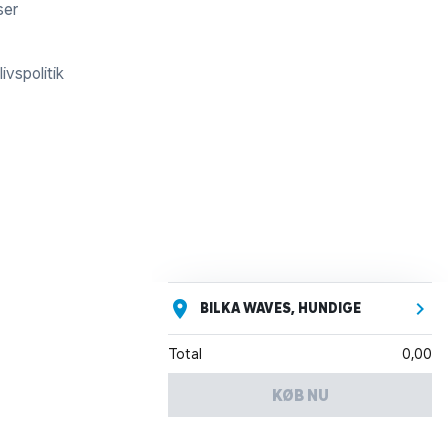
ser
ivspolitik
BILKA WAVES, HUNDIGE
Total
0,00
KØB NU