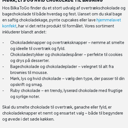
MØRK, LYS OG HVID CHOKOLADE TIL BAGNING
Hos BilkaToGo finder du et stort udvalg af overtrækschokolade og
bagechokolade til både hverdag og fest. Uanset om du skal bage
en saftig chokoladekage, pynte cupcakes eller lave
hjemmelavet
konfekt
, har vi det rette produkt til formålet. Vores sortiment
inkluderer blandt andet:
Chokoladeknapper og overtræksknapper – nemme at smelte
og ideelle til overtræk og fyld.
Chokoladestykker og chokoladespåner – perfekte til cookies
og drys på desserter.
Bagechokolade og chokoladeplader – velegnet til alt fra
brownies til mousse.
Mørk, lys og hvid chokolade – vælg den type, der passer til din
opskrift og smag.
Ruby chokolade – en trendy, lyserød chokolade med frugtige
og syrlige noter.
Skal du smelte chokolade til overtræk, ganache eller fyld, er
chokoladeknapper et nemt og ensartet valg – både til begyndere
og øvede i det søde køkken.