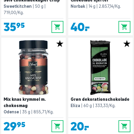
Sølv chokoladekugler crisp
Chokolade hjerter
Sweetkitchen
50 g
Norbak
14 g
2.857,14/Kg.
719,00/Kg.
35,95
40,-
0
0
Mix knas krymmel m.
Grøn dekorationschokolade
chokosmag
Eliza
60 g
333,33/Kg.
Odense
35 g
855,71/Kg.
29,95
20,-
0
0