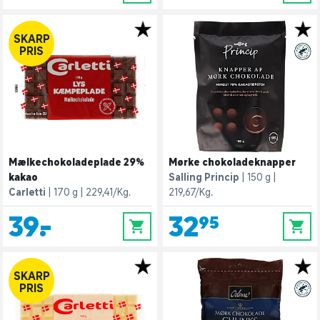
SKARP
PRIS
Mælkechokoladeplade 29%
Mørke chokoladeknapper
kakao
Salling Princip
150 g
Carletti
170 g
229,41/Kg.
219,67/Kg.
39,-
32,95
0
0
SKARP
PRIS