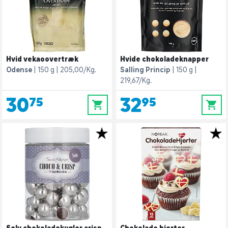
Hvid vekaoovertræk
Hvide chokoladeknapper
Odense
150 g
205,00/Kg.
Salling Princip
150 g
219,67/Kg.
30,75
32,95
0
0