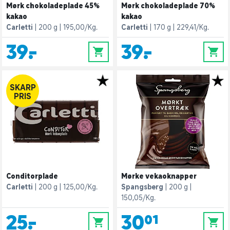
Mørk chokoladeplade 45%
Mørk chokoladeplade 70%
kakao
kakao
Carletti
200 g
195,00/Kg.
Carletti
170 g
229,41/Kg.
39,-
39,-
0
0
SKARP
PRIS
Conditorplade
Mørke vekaoknapper
Carletti
200 g
125,00/Kg.
Spangsberg
200 g
150,05/Kg.
25,-
30,01
0
0