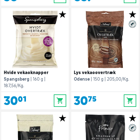
Hvide vekaoknapper
Lys vekaoovertræk
Spangsberg
160 g
Odense
150 g
205,00/Kg.
187,56/Kg.
30,01
30,75
0
0