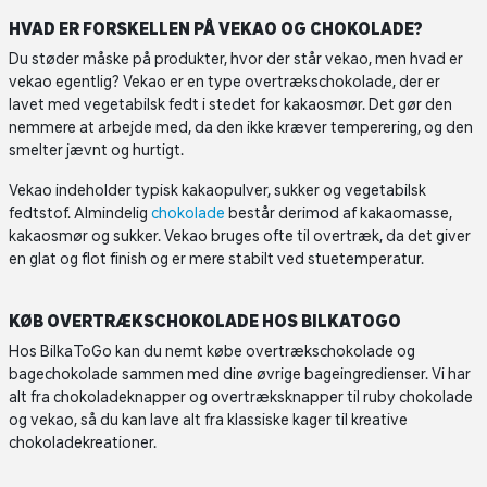
HVAD ER FORSKELLEN PÅ VEKAO OG CHOKOLADE?
Du støder måske på produkter, hvor der står vekao, men hvad er
vekao egentlig? Vekao er en type overtrækschokolade, der er
lavet med vegetabilsk fedt i stedet for kakaosmør. Det gør den
nemmere at arbejde med, da den ikke kræver temperering, og den
smelter jævnt og hurtigt.
Vekao indeholder typisk kakaopulver, sukker og vegetabilsk
fedtstof. Almindelig
chokolade
består derimod af kakaomasse,
kakaosmør og sukker. Vekao bruges ofte til overtræk, da det giver
en glat og flot finish og er mere stabilt ved stuetemperatur.
KØB OVERTRÆKSCHOKOLADE HOS BILKATOGO
Hos BilkaToGo kan du nemt købe overtrækschokolade og
bagechokolade sammen med dine øvrige bageingredienser. Vi har
alt fra chokoladeknapper og overtræksknapper til ruby chokolade
og vekao, så du kan lave alt fra klassiske kager til kreative
chokoladekreationer.