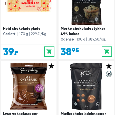
Hvid chokoladeplade
Mørke chokoladestykker
Carletti
170 g
229,41/Kg.
49% kakao
Odense
100 g
389,50/Kg.
39,-
38,95
0
0
Lyse vekaoknapper
Mælkechokoladeknapper