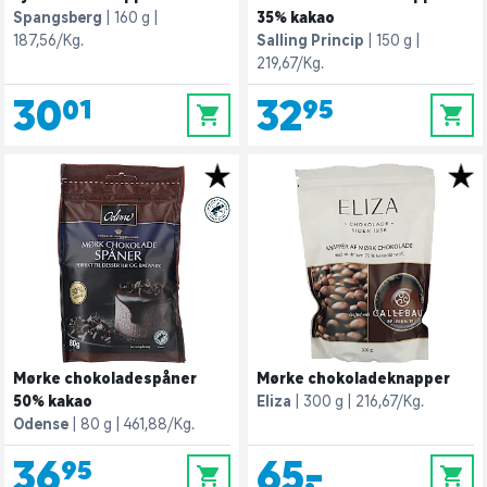
Spangsberg
160 g
35% kakao
187,56/Kg.
Salling Princip
150 g
219,67/Kg.
30,01
32,95
0
0
Mørke chokoladespåner
Mørke chokoladeknapper
50% kakao
Eliza
300 g
216,67/Kg.
Odense
80 g
461,88/Kg.
36,95
65,-
0
0