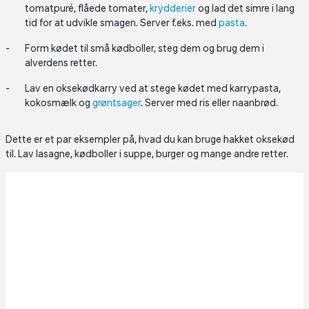
tomatpuré, flåede tomater,
krydderier
og lad det simre i lang
tid for at udvikle smagen. Server f.eks. med
pasta
.
Form kødet til små kødboller, steg dem og brug dem i
alverdens retter.
Lav en oksekødkarry ved at stege kødet med karrypasta,
kokosmælk og
grøntsager
. Server med ris eller naanbrød.
Dette er et par eksempler på, hvad du kan bruge hakket oksekød
til. Lav lasagne, kødboller i suppe, burger og mange andre retter.