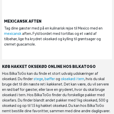
MEXICANSK AFTEN
Tag dine gæster med på en kulinarisk rejse til Mexico med en
mexicansk
aften
.
Fyld bordet med tortillas og et væld af
tilbehør, lige fra krydret oksekød og kylling til grøntsager og
cremet guacamole.
KØB HAKKET OKSEKØD ONLINE HOS BILKATOGO
Hos BilkaToGo kan du finde et stort udvalg udskæringer af
oksekød. Du finder
stege
,
bøffer
og
oksekød i tern
, hvis du skal
bruge det til din næste ret i køkkenet. Det kan være, du vil servere
en rød bøf for gæster, eller lave en gryderet, hvor du skal bruge
oksekød i tern. Hos BilkaToGo finder du forskellige pakker med
oksefars. Du finder blandt andet pakker med 1 kg oksekød, 500 g
oksekød og op til 1.5 kg hakket oksekød. Du kan hos BilkaToGo
nemt bestille dine favoritter, sammen med dine andre dagligvarer.