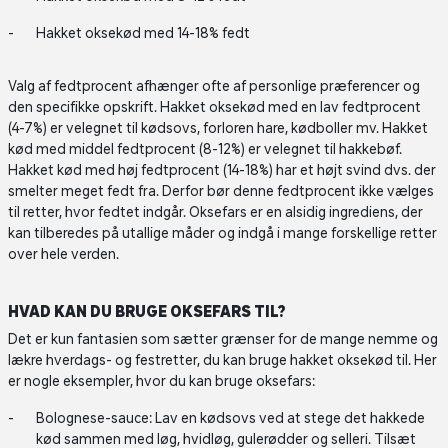
Hakket oksekød med 14-18% fedt
Valg af fedtprocent afhænger ofte af personlige præferencer og
den specifikke opskrift. Hakket oksekød med en lav fedtprocent
(4-7%) er velegnet til kødsovs, forloren hare, kødboller mv. Hakket
kød med middel fedtprocent (8-12%) er velegnet til hakkebøf.
Hakket kød med høj fedtprocent (14-18%) har et højt svind dvs. der
smelter meget fedt fra. Derfor bør denne fedtprocent ikke vælges
til retter, hvor fedtet indgår. Oksefars er en alsidig ingrediens, der
kan tilberedes på utallige måder og indgå i mange forskellige retter
over hele verden.
HVAD KAN DU BRUGE OKSEFARS TIL?
Det er kun fantasien som sætter grænser for de mange nemme og
lækre hverdags- og festretter, du kan bruge hakket oksekød til. Her
er nogle eksempler, hvor du kan bruge oksefars:
Bolognese-sauce: Lav en kødsovs ved at stege det hakkede
kød sammen med løg, hvidløg, gulerødder og selleri. Tilsæt