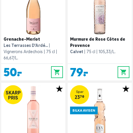
Grenache-Merlot
Murmure de Rose Côtes de
Les Terrasses D'Ardé...
Provence
Vignerons Ardechois
75 cl
Calvet
75 cl
105,33/L.
66,67/L.
50,-
79,-
0
0
Spar
SKARP
23,70
PRIS
BILKA AVISEN