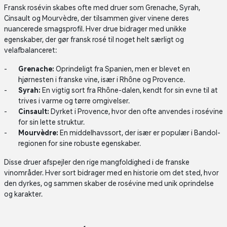
Fransk rosévin skabes ofte med druer som Grenache, Syrah,
Cinsault og Mourvèdre, der tilsammen giver vinene deres
nuancerede smagsprofil. Hver drue bidrager med unikke
egenskaber, der gør fransk rosé til noget helt særligt og
velafbalanceret:
Grenache:
Oprindeligt fra Spanien, men er blevet en
hjørnesten i franske vine, især i Rhône og Provence.
Syrah:
En vigtig sort fra Rhône-dalen, kendt for sin evne til at
trives i varme og tørre omgivelser.
Cinsault:
Dyrket i Provence, hvor den ofte anvendes i rosévine
for sin lette struktur.
Mourvèdre:
En middelhavssort, der især er populær i Bandol-
regionen for sine robuste egenskaber.
Disse druer afspejler den rige mangfoldighed i de franske
vinområder. Hver sort bidrager med en historie om det sted, hvor
den dyrkes, og sammen skaber de rosévine med unik oprindelse
og karakter.