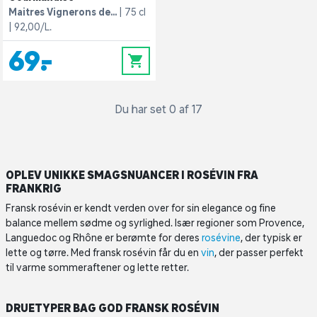
Maitres Vignerons de...
75 cl
92,00/L.
69,-
0
Du har set 0 af 17
OPLEV UNIKKE SMAGSNUANCER I ROSÉVIN FRA
FRANKRIG
Fransk rosévin er kendt verden over for sin elegance og fine
balance mellem sødme og syrlighed. Især regioner som Provence,
Languedoc og Rhône er berømte for deres
rosévine
, der typisk er
lette og tørre. Med fransk rosévin får du en
vin
, der passer perfekt
til varme sommeraftener og lette retter.
DRUETYPER BAG GOD FRANSK ROSÉVIN