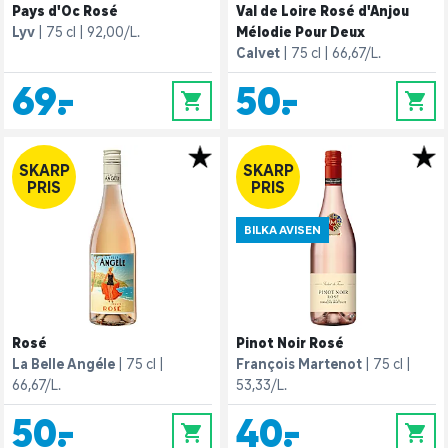
Pays d'Oc Rosé
Val de Loire Rosé d'Anjou
Lyv
75 cl
92,00/L.
Mélodie Pour Deux
Calvet
75 cl
66,67/L.
69,-
50,-
0
0
SKARP
SKARP
PRIS
PRIS
BILKA AVISEN
Rosé
Pinot Noir Rosé
La Belle Angéle
75 cl
François Martenot
75 cl
66,67/L.
53,33/L.
50,-
40,-
0
0