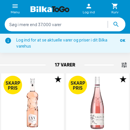
Menu
Log ind
Kurv
Log ind for at se aktuelle varer og priser i dit Bilka
OK
Rosé
varehus
FRANKRIG
17 VARER
SKARP
SKARP
PRIS
PRIS