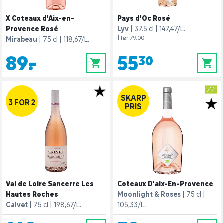
X Coteaux d'Aix-en-
Pays d'Oc Rosé
Provence Rosé
Lyv
37.5 cl
147,47/L.
| før 79,00
Mirabeau
75 cl
118,67/L.
89,-
55,30
0
0
SKARP
3 FOR 2
PRIS
Val de Loire Sancerre Les
Coteaux D'aix-En-Provence
Hautes Roches
Moonlight & Roses
75 cl
Calvet
75 cl
198,67/L.
105,33/L.