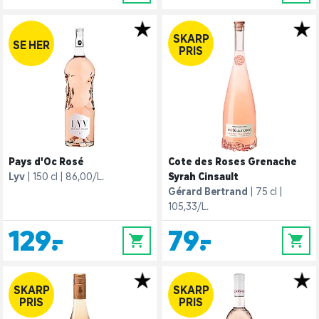
SKARP
SE HER
PRIS
Pays d'Oc Rosé
Cote des Roses Grenache
Lyv
150 cl
86,00/L.
Syrah Cinsault
Gérard Bertrand
75 cl
105,33/L.
129,-
79,-
0
0
SKARP
SKARP
PRIS
PRIS