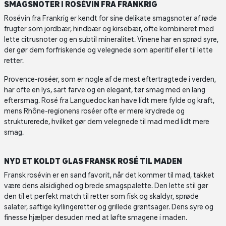
SMAGSNOTER I ROSÉVIN FRA FRANKRIG
Rosévin fra Frankrig er kendt for sine delikate smagsnoter af røde
frugter som jordbær, hindbær og kirsebær, ofte kombineret med
lette citrusnoter og en subtil mineralitet. Vinene har en sprød syre,
der gør dem forfriskende og velegnede som aperitif eller til lette
retter.
Provence-roséer, som er nogle af de mest eftertragtede i verden,
har ofte en lys, sart farve og en elegant, tør smag med en lang
eftersmag. Rosé fra Languedoc kan have lidt mere fylde og kraft,
mens Rhône-regionens roséer ofte er mere krydrede og
strukturerede, hvilket gør dem velegnede til mad med lidt mere
smag.
NYD ET KOLDT GLAS FRANSK ROSÉ TIL MADEN
Fransk rosévin er en sand favorit, når det kommer til mad, takket
være dens alsidighed og brede smagspalette. Den lette stil gør
den til et perfekt match til retter som fisk og skaldyr, sprøde
salater, saftige kyllingeretter og grillede grøntsager. Dens syre og
finesse hjælper desuden med at løfte smagene i maden.