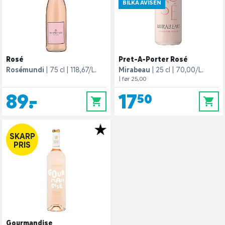
BILKA AVISEN
Rosé
Pret-A-Porter Rosé
Rosémundi
75 cl
118,67/L.
Mirabeau
25 cl
70,00/L.
| før 25,00
89,-
17,50
0
0
SKARP
PRIS
Gourmandise