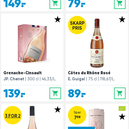
149,-
79,-
0
0
SKARP
PRIS
Grenache-Cinsault
Côtes du Rhône Rosé
JP. Chenet
300 cl
46,33/L.
E. Guigal
75 cl
118,67/L.
139,-
89,-
0
0
Spar
3 FOR 2
7,50