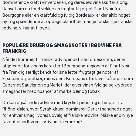
dominerende kraft i vinverdenen, og deres rødvine skuffer aldrig.
Uanset om du foretrækker en frugtagtig og let Pinot Noir fra
Bourgogne eller en kraftfuld og fyldig Bordeaux, er der altid noget
nyt og spændende at opdage blandt de mange forskellige franske
rødvine, vi har at tilbyde.
POPULÆRE DRUER OG SMAGSNOTER I RØDVINE FRA
FRANKRIG
Når det kommer til fransk rødvin, er det især druesorten, der er
afgørende for vinens karakter. I Bourgogne-regionen er Pinot Noir
fra Frankrig særligt kendt for sine lette, frugtagtige noter af
kirsebær og jordbær, mens den i Bordeaux ofte laves på druer som
Cabernet Sauvignon og Merlot, der giver vinen fyldige og krydrede
smagsnoter med nuancer af mørke bær og tobak.
Du kan også finde rødvine med krydret peber og urtenoter fra
Rhône-dalen, hvor Syrah-druen dominerer. Der er i sandhed noget
for enhver smag i vores udvalg af franske rødvine. Måske er din nye
favorit blandt vores rødvine fra Frankrig?