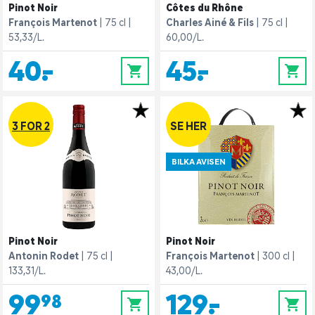
Pinot Noir
Côtes du Rhône
François Martenot
75 cl
Charles Ainé & Fils
75 cl
53,33/L.
60,00/L.
40,-
45,-
0
0
3 FOR 2
SE HER
BILKA AVISEN
Pinot Noir
Pinot Noir
Antonin Rodet
75 cl
François Martenot
300 cl
133,31/L.
43,00/L.
99,98
129,-
0
0