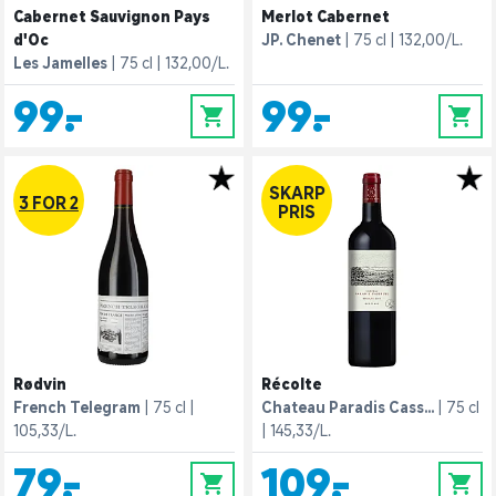
Cabernet Sauvignon Pays
Merlot Cabernet
d'Oc
JP. Chenet
75 cl
132,00/L.
Les Jamelles
75 cl
132,00/L.
99,-
99,-
0
0
SKARP
3 FOR 2
PRIS
Rødvin
Récolte
French Telegram
75 cl
Chateau Paradis Cass...
75 cl
105,33/L.
145,33/L.
79,-
109,-
0
0