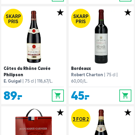
SKARP
SKARP
PRIS
PRIS
Côtes du Rhône Cuvée
Bordeaux
Philipson
Robert Charton
75 cl
E. Guigal
75 cl
118,67/L.
60,00/L.
89,-
45,-
0
0
3 FOR 2