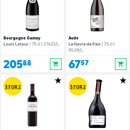
Bourgogne Gamay
Aude
Louis Latour
75 cl
274,51/L.
Le Havre de Paix
75 cl
90,09/L.
205,88
67,57
0
0
3 FOR 2
3 FOR 2