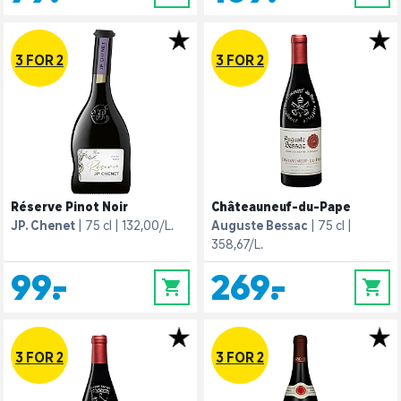
3 FOR 2
3 FOR 2
Réserve Pinot Noir
Châteauneuf-du-Pape
JP. Chenet
75 cl
132,00/L.
Auguste Bessac
75 cl
358,67/L.
99,-
269,-
0
0
3 FOR 2
3 FOR 2