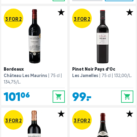
3 FOR 2
3 FOR 2
Bordeaux
Pinot Noir Pays d'Oc
Château Les Maurins
75 cl
Les Jamelles
75 cl
132,00/L.
134,75/L.
101,06
99,-
0
0
3 FOR 2
3 FOR 2