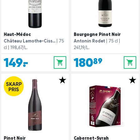
Haut-Médoc
Bourgogne Pinot Noir
Château Lamothe-Ciss...
75
Antonin Rodet
75 cl
cl
198,67/L.
241,19/L.
149,-
180,89
0
0
SKARP
PRIS
Pinot Noir
Cabernet-Syrah