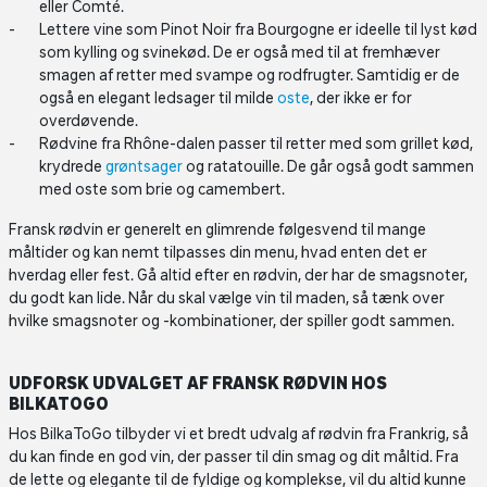
eller Comté.
Lettere vine som Pinot Noir fra Bourgogne er ideelle til lyst kød
som kylling og svinekød. De er også med til at fremhæver
smagen af retter med svampe og rodfrugter. Samtidig er de
også en elegant ledsager til milde
oste
, der ikke er for
overdøvende.
Rødvine fra Rhône-dalen passer til retter med som grillet kød,
krydrede
grøntsager
og ratatouille. De går også godt sammen
med oste som brie og camembert.
Fransk rødvin er generelt en glimrende følgesvend til mange
måltider og kan nemt tilpasses din menu, hvad enten det er
hverdag eller fest. Gå altid efter en rødvin, der har de smagsnoter,
du godt kan lide. Når du skal vælge vin til maden, så tænk over
hvilke smagsnoter og -kombinationer, der spiller godt sammen.
UDFORSK UDVALGET AF FRANSK RØDVIN HOS
BILKATOGO
Hos BilkaToGo tilbyder vi et bredt udvalg af rødvin fra Frankrig, så
du kan finde en god vin, der passer til din smag og dit måltid. Fra
de lette og elegante til de fyldige og komplekse, vil du altid kunne