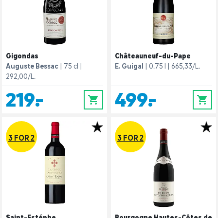
Gigondas
Châteauneuf-du-Pape
Auguste Bessac
75 cl
E. Guigal
0.75 l
665,33/L.
292,00/L.
219,-
499,-
0
0
3 FOR 2
3 FOR 2
Saint-Estéphe
Bourgogne Hautes-Côtes de