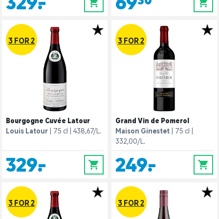
329,-
69,30
0
0
3 FOR 2
3 FOR 2
Bourgogne Cuvée Latour
Grand Vin de Pomerol
Louis Latour
75 cl
438,67/L.
Maison Ginestet
75 cl
332,00/L.
329,-
249,-
0
0
3 FOR 2
3 FOR 2