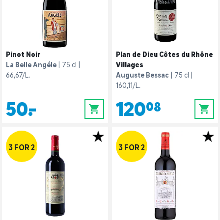
Pinot Noir
Plan de Dieu Côtes du Rhône
La Belle Angéle
75 cl
Villages
66,67/L.
Auguste Bessac
75 cl
160,11/L.
50,-
120,08
0
0
3 FOR 2
3 FOR 2