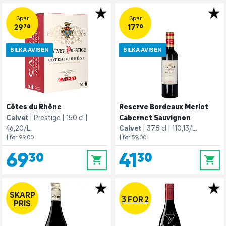
Spar
Spar
29,70
17,70
BILKA AVISEN
BILKA AVISEN
Côtes du Rhône
Reserve Bordeaux Merlot
Calvet
Prestige
150 cl
Cabernet Sauvignon
46,20/L.
Calvet
37.5 cl
110,13/L.
| før 99,00
| før 59,00
69,30
41,30
0
0
SKARP
3 FOR 2
PRIS