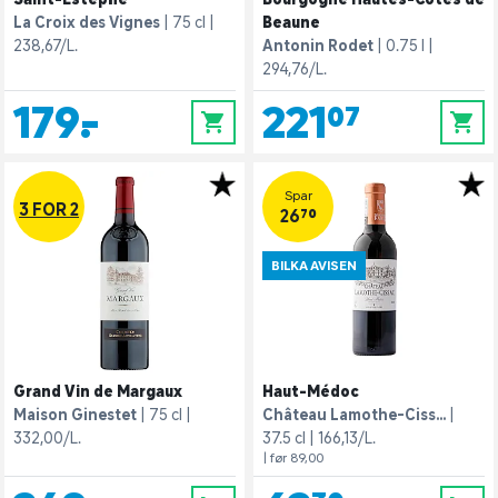
La Croix des Vignes
75 cl
Beaune
238,67/L.
Antonin Rodet
0.75 l
294,76/L.
179,-
221,07
0
0
Spar
3 FOR 2
26,70
BILKA AVISEN
Grand Vin de Margaux
Haut-Médoc
Maison Ginestet
75 cl
Château Lamothe-Ciss...
332,00/L.
37.5 cl
166,13/L.
| før 89,00