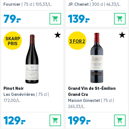
Fournier
75 cl
105,33/L.
JP. Chenet
300 cl
46,33/L.
79,-
139,-
0
0
SKARP
3 FOR 2
PRIS
Pinot Noir
Grand Vin de St-Émilion
Les Genévrières
75 cl
Grand Cru
172,00/L.
Maison Ginestet
75 cl
265,33/L.
129,-
199,-
0
0