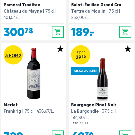
Pomerol Traditon
Saint-Émilion Grand Cru
Château du Mayne
75 cl
Tertre du Moulin
75 cl
401,04/L.
252,00/L.
300,78
189,-
0
0
Spar
3 FOR 2
29,70
BILKA AVISEN
Merlot
Bourgogne Pinot Noir
Frankrig
75 cl
438,67/L.
La Burgondie
37.5 cl
184,80/L.
| før 99,00