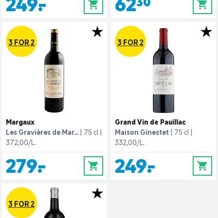
249,-
62,30
0
0
3 FOR 2
3 FOR 2
Margaux
Grand Vin de Pauillac
Les Gravières de Mar...
75 cl
Maison Ginestet
75 cl
372,00/L.
332,00/L.
279,-
249,-
0
0
3 FOR 2