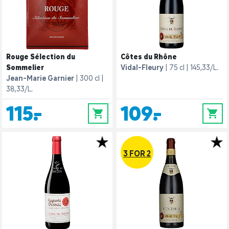
Rouge Sélection du
Côtes du Rhône
Sommelier
Vidal-Fleury
75 cl
145,33/L.
Jean-Marie Garnier
300 cl
38,33/L.
115,-
109,-
0
0
3 FOR 2