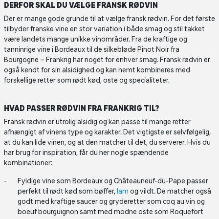
DERFOR SKAL DU VÆLGE FRANSK RØDVIN
Der er mange gode grunde til at vælge fransk rødvin. For det første
tilbyder franske vine en stor variation i både smag og stil takket
være landets mange unikke vinområder. Fra de kraftige og
tanninrige vine i Bordeaux til de silkebløde Pinot Noir fra
Bourgogne – Frankrig har noget for enhver smag. Fransk rødvin er
også kendt for sin alsidighed og kan nemt kombineres med
forskellige retter som rødt kød, oste og specialiteter.
HVAD PASSER RØDVIN FRA FRANKRIG TIL?
Fransk rødvin er utrolig alsidig og kan passe til mange retter
afhængigt af vinens type og karakter. Det vigtigste er selvfølgelig,
at du kan lide vinen, og at den matcher til det, du serverer. Hvis du
har brug for inspiration, får du her nogle spændende
kombinationer:
Fyldige vine som Bordeaux og Châteauneuf-du-Pape passer
perfekt til rødt kød som bøffer,
lam
og vildt. De matcher også
godt med kraftige saucer og gryderetter som coq au vin og
boeuf bourguignon samt med modne oste som Roquefort