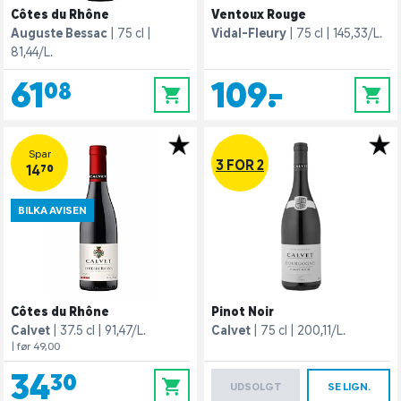
Côtes du Rhône
Ventoux Rouge
Auguste Bessac
75 cl
Vidal-Fleury
75 cl
145,33/L.
81,44/L.
61,08
109,-
0
0
Spar
3 FOR 2
14,70
BILKA AVISEN
Côtes du Rhône
Pinot Noir
Calvet
37.5 cl
91,47/L.
Calvet
75 cl
200,11/L.
| før 49,00
34,30
0
UDSOLGT
SE LIGN.