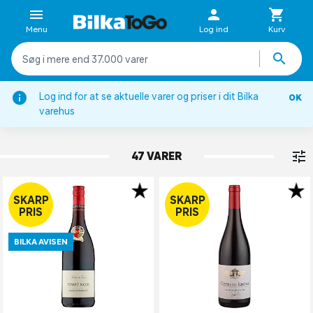
Menu
Log ind
Kurv
Log ind for at se aktuelle varer og priser i dit Bilka
OK
Rødvin
varehus
FRANKRIG
47 VARER
SKARP
SKARP
PRIS
PRIS
BILKA AVISEN