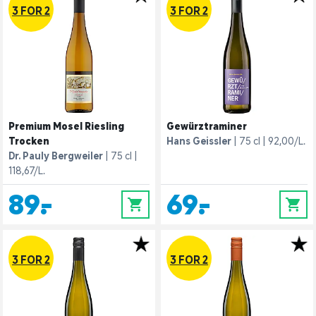
3 FOR 2
3 FOR 2
Premium Mosel Riesling
Gewürztraminer
Trocken
Hans Geissler
75 cl
92,00/L.
Dr. Pauly Bergweiler
75 cl
118,67/L.
89,-
69,-
0
0
3 FOR 2
3 FOR 2