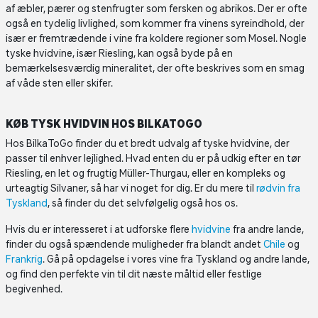
af æbler, pærer og stenfrugter som fersken og abrikos. Der er ofte
også en tydelig livlighed, som kommer fra vinens syreindhold, der
især er fremtrædende i vine fra koldere regioner som Mosel. Nogle
tyske hvidvine, især Riesling, kan også byde på en
bemærkelsesværdig mineralitet, der ofte beskrives som en smag
af våde sten eller skifer.
KØB TYSK HVIDVIN HOS BILKATOGO
Hos BilkaToGo finder du et bredt udvalg af tyske hvidvine, der
passer til enhver lejlighed. Hvad enten du er på udkig efter en tør
Riesling, en let og frugtig Müller-Thurgau, eller en kompleks og
urteagtig Silvaner, så har vi noget for dig. Er du mere til
rødvin fra
Tyskland
, så finder du det selvfølgelig også hos os.
Hvis du er interesseret i at udforske flere
hvidvine
fra andre lande,
finder du også spændende muligheder fra blandt andet
Chile
og
Frankrig
. Gå på opdagelse i vores vine fra Tyskland og andre lande,
og find den perfekte vin til dit næste måltid eller festlige
begivenhed.