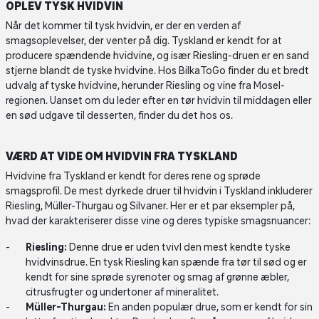
OPLEV TYSK HVIDVIN
Når det kommer til tysk hvidvin, er der en verden af
smagsoplevelser, der venter på dig. Tyskland er kendt for at
producere spændende hvidvine, og især Riesling-druen er en sand
stjerne blandt de tyske hvidvine. Hos BilkaToGo finder du et bredt
udvalg af tyske hvidvine, herunder Riesling og vine fra Mosel-
regionen. Uanset om du leder efter en tør hvidvin til middagen eller
en sød udgave til desserten, finder du det hos os.
VÆRD AT VIDE OM HVIDVIN FRA TYSKLAND
Hvidvine fra Tyskland er kendt for deres rene og sprøde
smagsprofil. De mest dyrkede druer til hvidvin i Tyskland inkluderer
Riesling, Müller-Thurgau og Silvaner. Her er et par eksempler på,
hvad der karakteriserer disse vine og deres typiske smagsnuancer:
Riesling:
Denne drue er uden tvivl den mest kendte tyske
hvidvinsdrue. En tysk Riesling kan spænde fra tør til sød og er
kendt for sine sprøde syrenoter og smag af grønne æbler,
citrusfrugter og undertoner af mineralitet.
Müller-Thurgau:
En anden populær drue, som er kendt for sin