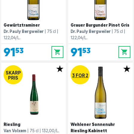
Gewürtztraminer
Grauer Burgunder Pinot Gris
Dr. Pauly Bergweiler
75 cl
Dr. Pauly Bergweiler
75 cl
122,04/L.
122,04/L.
91,53
91,53
0
0
SKARP
3 FOR 2
PRIS
Riesling
Wehlener Sonnenuhr
Van Volxem
75 cl
132,00/L.
Riesling Kabinett