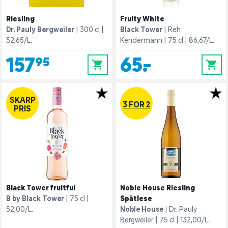
Riesling
Fruity White
Dr. Pauly Bergweiler
300 cl
Black Tower
Reh
52,65/L.
Kendermann
75 cl
86,67/L.
157,95
65,-
0
0
SKARP
3 FOR 2
PRIS
Black Tower fruitful
Noble House Riesling
B by Black Tower
75 cl
Spätlese
52,00/L.
Noble House
Dr. Pauly
Bergweiler
75 cl
132,00/L.