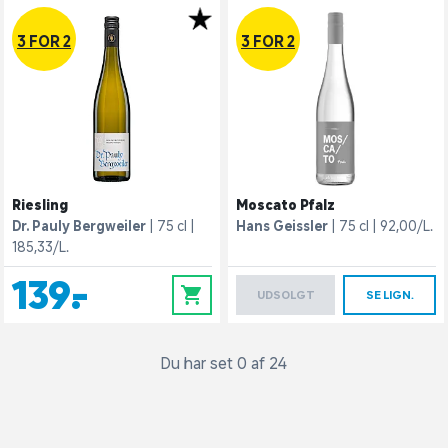
3 FOR 2
3 FOR 2
Riesling
Moscato Pfalz
Dr. Pauly Bergweiler
75 cl
Hans Geissler
75 cl
92,00/L.
185,33/L.
139,-
0
UDSOLGT
SE LIGN.
Du har set 0 af 24