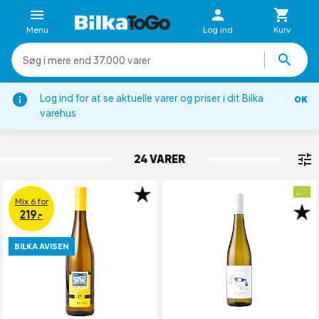
Menu
Log ind
Kurv
Log ind for at se aktuelle varer og priser i dit Bilka
OK
Hvidvin
varehus
TYSKLAND
24 VARER
Mix 6 for
219.-
BILKA AVISEN