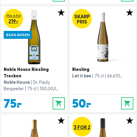
Mix 6 for
SKARP
219.-
PRIS
BILKA AVISEN
Noble House Riesling
Riesling
Trocken
Let it bee
75 cl
66,67/L.
Noble House
Dr. Pauly
Bergweiler
75 cl
100,00/L.
75,-
50,-
0
0
3 FOR 2