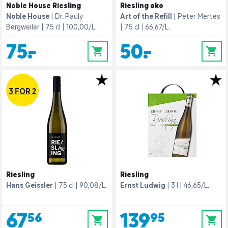
Noble House Riesling
Riesling øko
Noble House
Dr. Pauly
Art of the Refill
Peter Mertes
Bergweiler
75 cl
100,00/L.
75 cl
66,67/L.
75,-
50,-
0
0
3 FOR 2
Riesling
Riesling
Hans Geissler
75 cl
90,08/L.
Ernst Ludwig
3 l
46,65/L.
67,56
139,95
0
0