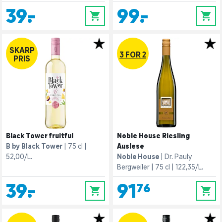
39,-
99,-
0
0
SKARP
3 FOR 2
PRIS
Black Tower fruitful
Noble House Riesling
B by Black Tower
75 cl
Auslese
52,00/L.
Noble House
Dr. Pauly
Bergweiler
75 cl
122,35/L.
39,-
91,76
0
0