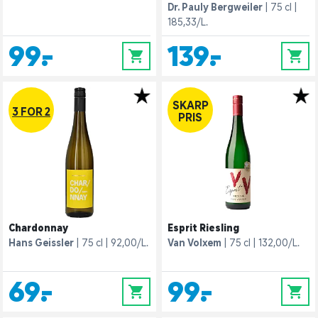
Dr. Pauly Bergweiler
75 cl
185,33/L.
99,-
139,-
0
0
SKARP
3 FOR 2
PRIS
Chardonnay
Esprit Riesling
Hans Geissler
75 cl
92,00/L.
Van Volxem
75 cl
132,00/L.
69,-
99,-
0
0