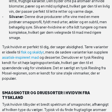
lette, frugtige karakter. Den byder ofte på aromaer af hvide
blomster, pærer og en mild syrlighed, hvilket gør den til en livlig
vin, der passer perfekt til lette retter og varme dage.
Silvaner:
Denne drue producerer ofte vine med en mere
jordnær smagsprofil, fyldt med urter, æbler og en subtil, men
behagelig syre. Silvaner-hvidvine er ofte lidt tungere og mere
komplekse, hvilket gør dem velegnede til mad med rigere
smage.
Tysk hvidvin er perfekt til dig, der søger alsidighed. Tørre varianter
er ideelle til
fisk og skaldyr
, mens de sødere varianter kan supplere
asiatisk-inspireret mad
og desserter. Derudover er tysk Riesling
kendt for sit høje lagringspotentiale, hvilket gør den til et
spændende valg for vinelskere. Det er særligt en tysk Riesling fra
Mosel-regionen, som er kendt for sine stejle vinmarker, der er
populær.
SMAGSNOTER OG DRUESORTER I HVIDVIN FRA
TYSKLAND
Tysk hvidvin tilbyder et bredt spektrum af smagsnoter, afhængigt
af hvilken type du vælger. Typisk vil du finde frugtagtige aromaer