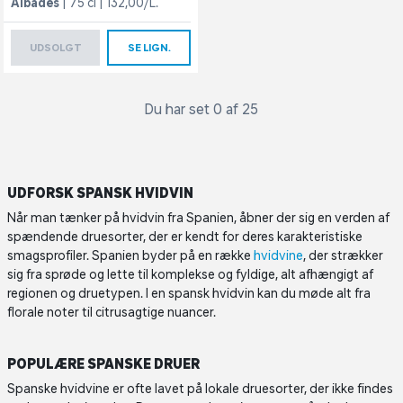
Albades
75 cl
132,00/L.
UDSOLGT
SE LIGN.
Du har set 0 af 25
UDFORSK SPANSK HVIDVIN
Når man tænker på hvidvin fra Spanien, åbner der sig en verden af
spændende druesorter, der er kendt for deres karakteristiske
smagsprofiler. Spanien byder på en række
hvidvine
, der strækker
sig fra sprøde og lette til komplekse og fyldige, alt afhængigt af
regionen og druetypen. I en spansk hvidvin kan du møde alt fra
florale noter til citrusagtige nuancer.
POPULÆRE SPANSKE DRUER
Spanske hvidvine er ofte lavet på lokale druesorter, der ikke findes