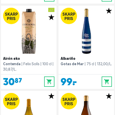
SKARP
SKARP
PRIS
PRIS
Airén øko
Albariño
Contenda
Felix Solís
100 cl
Gotas de Mar
75 cl
132,00/L.
30,87/L.
30,87
99,-
0
0
SKARP
SKARP
PRIS
PRIS