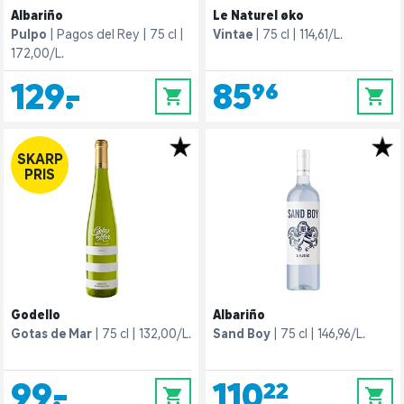
Albariño
Le Naturel øko
Pulpo
Pagos del Rey
75 cl
Vintae
75 cl
114,61/L.
172,00/L.
129,-
85,96
0
0
SKARP
PRIS
Godello
Albariño
Gotas de Mar
75 cl
132,00/L.
Sand Boy
75 cl
146,96/L.
99,-
110,22
0
0