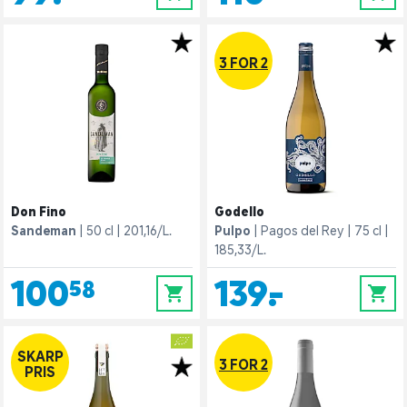
3 FOR 2
Don Fino
Godello
Sandeman
50 cl
201,16/L.
Pulpo
Pagos del Rey
75 cl
185,33/L.
100,58
139,-
0
0
SKARP
3 FOR 2
PRIS