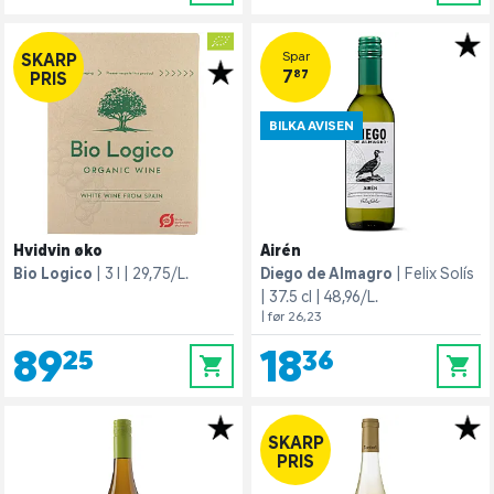
Spar
SKARP
7,87
PRIS
BILKA AVISEN
Hvidvin øko
Airén
Bio Logico
3 l
29,75/L.
Diego de Almagro
Felix Solís
37.5 cl
48,96/L.
| før 26,23
89,25
18,36
0
0
SKARP
PRIS