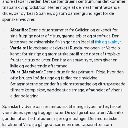
andre steder i verden. Det sætter druen i centrum, når det kommer
til spansk vinproduktion. Her er nogle af de mest fremtrædende
druer, der dyrkes i Spanien, og som danner grundlaget for de
spanske hvidvine:
Albariño:
Denne drue stammer fra Galicien og er kendt for
sine frugtige noter af citrus, grønne æbler og stenfrugt. Den
lette syre og mineralske finish gør den ideel til
fisk og skaldyr
.
Verdejo:
Hovedsageligt dyrket i Rueda-regionen, er Verdejo
kendt for sin rige og aromatiske profil med noter af tropiske
frugter, citrus og urter. Den har en sprød syre, som giver en
livlig og vedvarende eftersmag.
Viura
(Macabeo):
Denne drue findes primært i Rioja, hvor den
ofte bruges i både unge og fadlagrede hvidvine.
Smagsnoterne spænder fra blomsteragtige og citrusprægede
til mere komplekse, nøddeagtige smage, afhængigt af vinens
alder og lagring.
Spanske hvidvine passer fantastisk til mange typer retter, takket
være deres syre og frugtige noter. De syrlige citrusnoter i Albariño
gør den til perfekt til østers, rejer og muslinger. Den aromatiske
karakter af Verdejo går godt sammen med tapasretter som