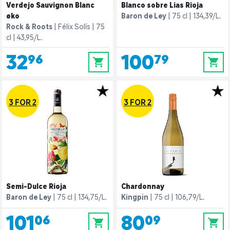
Verdejo Sauvignon Blanc
Blanco sobre Lias Rioja
øko
Baron de Ley
75 cl
134,39/L.
Rock & Roots
Félix Solís
75
cl
43,95/L.
32,96
100,79
0
0
3 FOR 2
3 FOR 2
Semi-Dulce Rioja
Chardonnay
Baron de Ley
75 cl
134,75/L.
Kingpin
75 cl
106,79/L.
101,06
80,09
0
0