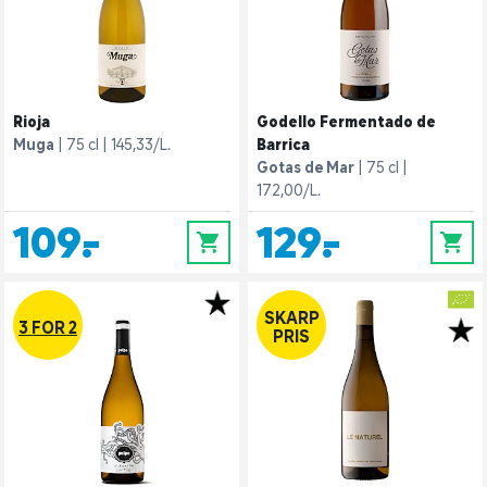
Rioja
Godello Fermentado de
Muga
75 cl
145,33/L.
Barrica
Gotas de Mar
75 cl
172,00/L.
109,-
129,-
0
0
SKARP
3 FOR 2
PRIS