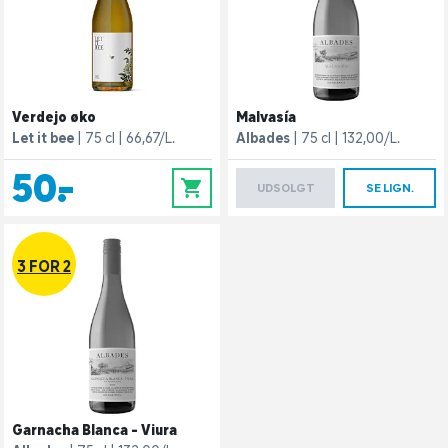
Verdejo øko
Malvasía
Let it bee
75 cl
66,67/L.
Albades
75 cl
132,00/L.
50,-
0
UDSOLGT
SE LIGN.
3 FOR 2
Garnacha Blanca - Viura