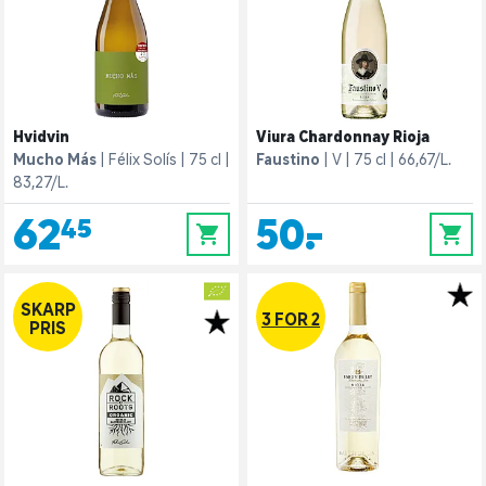
Hvidvin
Viura Chardonnay Rioja
Mucho Más
Félix Solís
75 cl
Faustino
V
75 cl
66,67/L.
83,27/L.
62,45
50,-
0
0
SKARP
3 FOR 2
PRIS