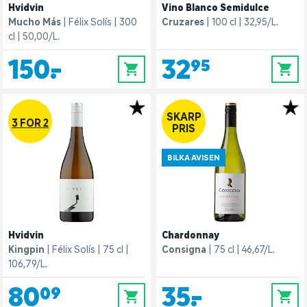
Hvidvin
Vino Blanco Semidulce
Mucho Más
Félix Solís
300
Cruzares
100 cl
32,95/L.
cl
50,00/L.
150,-
32,95
0
0
SKARP
3 FOR 2
PRIS
BILKA AVISEN
Hvidvin
Chardonnay
Kingpin
Félix Solís
75 cl
Consigna
75 cl
46,67/L.
106,79/L.
80,09
35,-
0
0