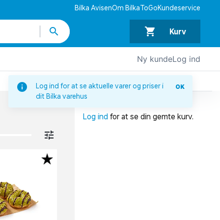
Bilka Avisen
Om BilkaToGo
Kundeservice
Kurv
Ny kunde
Log ind
DIN INDKØBSKURV
Log ind for at se aktuelle varer og priser i
OK
dit Bilka varehus
Din indkøbskurv er tom.
Log ind
for at se din gemte kurv.