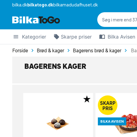
bilka.dk
bilkatogo.dk
bilkamadudafhuset.dk
Kategorier
Skarpe priser
Bilka Avisen
Forside
Brød & kager
Bagerens brød & kager
Ba
BAGERENS KAGER
SKARP
PRIS
BILKA AVISEN