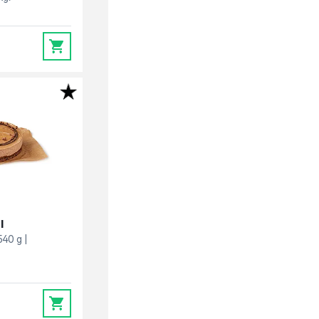
0
l
540 g
0