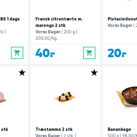
BS 1 dags
Fransk citrontærte m.
Pistaciedonut
marengs 2 stk
Vores Bager
 G
Vores Bager
200 g
200,00/Kg.
40,-
20,-
0
0
 stk
Træstamme 2 stk
Banankage
Vores Bager
2 stk.
500 g
98,00/