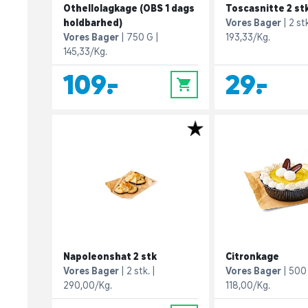
Othellolagkage (OBS 1 dags
Toscasnitte 2 st
holdbarhed)
Vores Bager
2 st
Vores Bager
750 G
193,33/Kg.
145,33/Kg.
109,-
29,-
0
Napoleonshat 2 stk
Citronkage
Vores Bager
2 stk.
Vores Bager
500
290,00/Kg.
118,00/Kg.