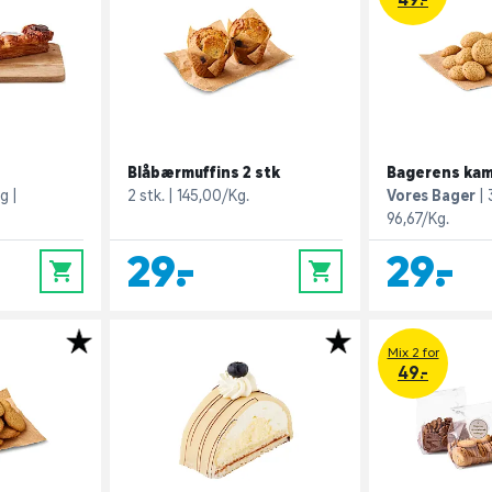
Blåbærmuffins 2 stk
Bagerens ka
 g
2 stk.
145,00/Kg.
Vores Bager
96,67/Kg.
29,-
29,-
0
0
Mix 2 for
49.-