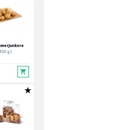
mmerjunkere
300 g
0