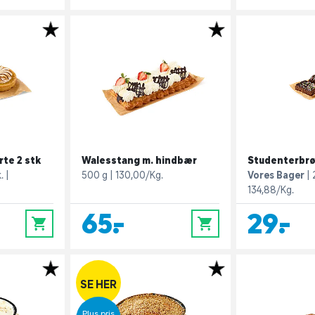
te 2 stk
Walesstang m. hindbær
Studenterbrø
.
500 g
130,00/Kg.
Vores Bager
134,88/Kg.
65,-
29,-
0
0
SE HER
Plus pris