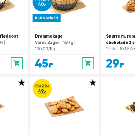
40,-
BILKA AVISEN
 flødeost
Drømmekage
Snurre m. re
 G
Vores Bager
450 g
chokolade 2 s
100,00/Kg.
2 stk.
103,57/
45,-
29,-
0
0
Mix 2 for
49.-