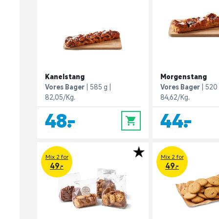
Kanelstang
Morgenstang
Vores Bager
585 g
Vores Bager
520
82,05/Kg.
84,62/Kg.
48,-
44,-
0
Mix 2 for
Mix 2 for
49.-
49.-