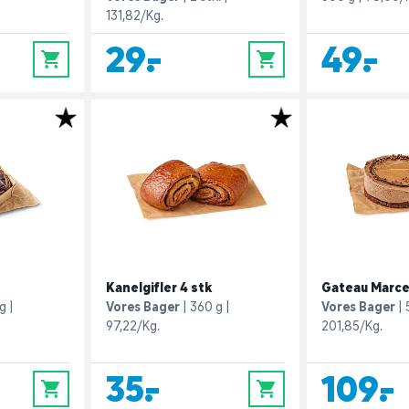
131,82/Kg.
29,-
49,-
0
0
Kanelgifler 4 stk
Gateau Marce
g
Vores Bager
360 g
Vores Bager
97,22/Kg.
201,85/Kg.
35,-
109,-
0
0