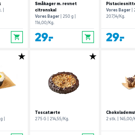
k
Småkager m. revnet
Pistaciesnitt
k.
citronskal
Vores Bager
Vores Bager
250 g
207,14/Kg.
116,00/Kg.
29,-
29,-
0
0
Toscatærte
Chokolademuf
 g
275 G
214,55/Kg.
2 stk.
145,00/