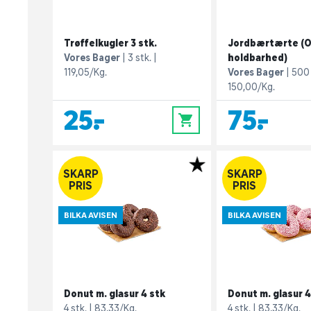
Trøffelkugler 3 stk.
Jordbærtærte (O
Vores Bager
3 stk.
holdbarhed)
119,05/Kg.
Vores Bager
500
150,00/Kg.
25,-
75,-
0
SKARP
SKARP
PRIS
PRIS
BILKA AVISEN
BILKA AVISEN
Donut m. glasur 4 stk
Donut m. glasur 4
4 stk.
83,33/Kg.
4 stk.
83,33/Kg.