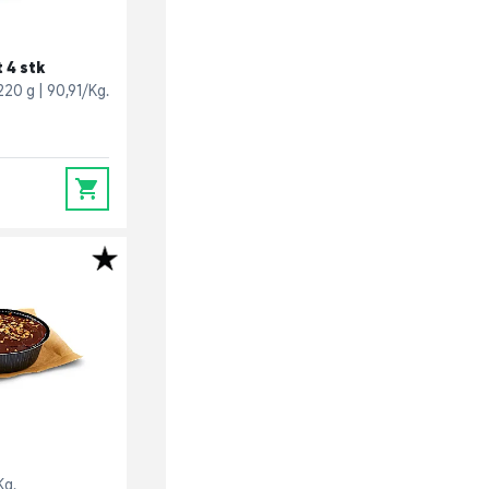
 4 stk
220 g
90,91/Kg.
0
Kg.