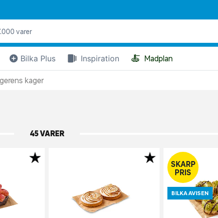
🍝
Bilka Plus
Inspiration
Madplan
gerens kager
45 VARER
SKARP
PRIS
BILKA AVISEN