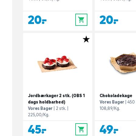
20,-
20,-
0
Jordbærkager 2 stk. (OBS 1
Chokoladekage
dags holdbarhed)
Vores Bager
450 
Vores Bager
2 stk.
108,89/Kg.
225,00/Kg.
45,-
49,-
0