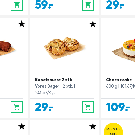
59,-
29,-
0
0
Kanelsnurre 2 stk
Cheesecake
Vores Bager
2 stk.
600 g
181,67/
103,57/Kg.
29,-
109,-
0
0
Mix 2 for
49.-