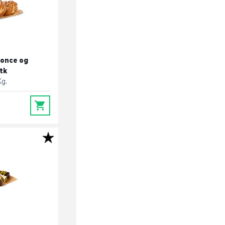
monce og
tk
Kg.
0