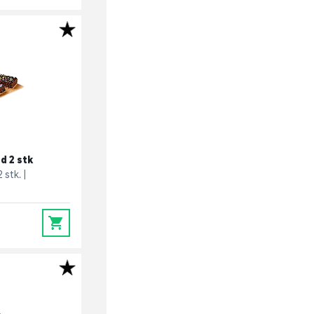
d 2 stk
2 stk.
0