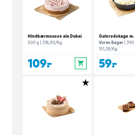
Hindbærmousse ala Dubai
Gulerodskage m.
500 g
218,00/Kg.
Vores Bager
390
151,28/Kg.
109,-
59,-
0