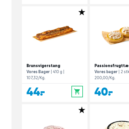
Brunsvigerstang
Passionsfrugttær
Vores Bager
410 g
Vores bager
2 stk
107,32/Kg.
200,00/Kg.
44,-
40,-
0