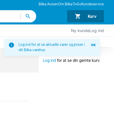
Bilka Avisen
Om BilkaToGo
Kundeservice
Kurv
Ny kunde
Log ind
DIN INDKØBSKURV
Log ind for at se aktuelle varer og priser i
OK
dit Bilka varehus
Din indkøbskurv er tom.
Log ind
for at se din gemte kurv.