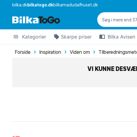
bilka.dk
bilkatogo.dk
bilkamadudafhuset.dk
Kategorier
Skarpe priser
Bilka Avisen
Forside
Inspiration
Viden om
Tilberedningsmet
VI KUNNE DESVÆR