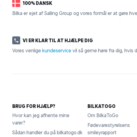
100% DANSK
Bilka er ejet af Salling Group og vores formål er at gøre hv
VI ER KLAR TIL AT HJÆLPE DIG
Vores venlige
kundeservice
vil så gerne høre fra dig, hvis
BRUG FOR HJÆLP?
BILKATOGO
Hvor kan jeg afhente mine
Om BilkaToGo
varer?
Fødevarestyrelsens
Sådan handler du på bilkatogo.dk
smileyrapport