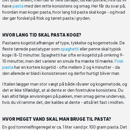
Det lyder enkelt, men der er flere detaljer, du kan justere, hvis du vil
have
pasta
med den rette konsistens og smag. Her får du svar på,
hvordan man koger pasta, hvor lang tid pasta skal koge - og hvad
der gør forskel på frisk og tørret pasta i gryden.
HVOR LANG TID SKAL PASTA KOGE?
Pastaens kogetid afhænger af type, tykkelse og kogemetode. De
fleste tørrede pastatyper som
spaghetti
eller penne skal typisk
koge i 8-12 minutter. Spaghetti har ofte en kogetid på omkring 9-
10 minutter, men det varierer en smule fra mærke til mærke.
Frisk
pasta
har en kortere kogetid - ofte mellem 2 og 4 minutter - da
den allerede er blød i konsistensen og derfor hurtigt bliver mør.
I Italien lægger man stor vægt på både råvarer og kogemetode, og
det er ikke tilfældigt, at al dente er den foretrukne konsistens. Du
kan altid følge anvisningen på pakken, men smag gerne undervejs,
hvis du vil ramme det, der kaldes al dente - altså let fast i midten.
HVOR MEGET VAND SKAL MAN BRUGE TIL PASTA?
En god tommelfingerregel er ca. 1 liter vand pr. 100 gram pasta. Det