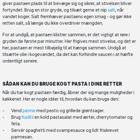
giver pastaen plads til at bevæge sig og sikrer, at stivelsen bliver
fortyndet. Brug en stor gryde, og tilsæt gerne et nip
salt
, når
vandet koger. Salt fremhæver pastaens egen smag - og gør ikke
retten salt, så længe du ikke overdriver mængden.
For at undgå, at pastaen klistrer sammen, er det vigtigt at røre i
gryden de første par minutter. Her frigives mest stivelse, og det er
her, pastaen er mest tilbøjelig til at hænge sammen. Undgå at
tilsætte olie i kogevandet, da det kan forhindre saucen i at hæfte
ordentligt senere.
SÅDAN KAN DU BRUGE KOGT PASTA I DINE RETTER
Når du har kogt pastaen færdig, åbner der sig mange muligheder i
køkkenet. Her er nogle idéer til, hvordan du kan bruge den:
Vend
penne
med pesto og grillede grøntsager.
Brug
fusilli
i en kold pastasalat med ærter, cherrytomater og
feta.
Servér spaghetti med svampesauce og lidt friskrevet
parmesan.