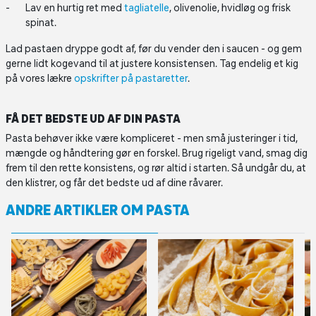
Lav en hurtig ret med
tagliatelle
, olivenolie, hvidløg og frisk
spinat.
Lad pastaen dryppe godt af, før du vender den i saucen - og gem
gerne lidt kogevand til at justere konsistensen. Tag endelig et kig
på vores lækre
opskrifter på pastaretter
.
FÅ DET BEDSTE UD AF DIN PASTA
Pasta behøver ikke være kompliceret - men små justeringer i tid,
mængde og håndtering gør en forskel. Brug rigeligt vand, smag dig
frem til den rette konsistens, og rør altid i starten. Så undgår du, at
den klistrer, og får det bedste ud af dine råvarer.
ANDRE ARTIKLER OM PASTA