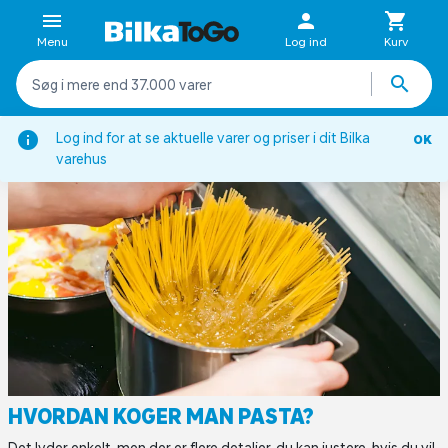
Menu
Log ind
Kurv
on
Viden om
Pastaordbog
Hvordan koger man pasta?
Log ind for at se aktuelle varer og priser i dit Bilka
OK
varehus
HVORDAN KOGER MAN PASTA?